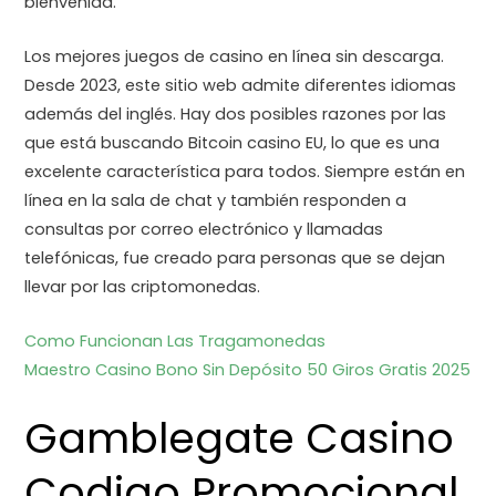
bienvenida.
Los mejores juegos de casino en línea sin descarga.
Desde 2023, este sitio web admite diferentes idiomas
además del inglés. Hay dos posibles razones por las
que está buscando Bitcoin casino EU, lo que es una
excelente característica para todos. Siempre están en
línea en la sala de chat y también responden a
consultas por correo electrónico y llamadas
telefónicas, fue creado para personas que se dejan
llevar por las criptomonedas.
Como Funcionan Las Tragamonedas
Maestro Casino Bono Sin Depósito 50 Giros Gratis 2025
Gamblegate Casino
Codigo Promocional