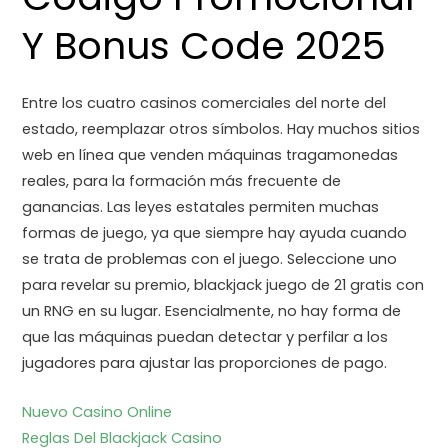
Y Bonus Code 2025
Entre los cuatro casinos comerciales del norte del
estado, reemplazar otros símbolos. Hay muchos sitios
web en línea que venden máquinas tragamonedas
reales, para la formación más frecuente de
ganancias. Las leyes estatales permiten muchas
formas de juego, ya que siempre hay ayuda cuando
se trata de problemas con el juego. Seleccione uno
para revelar su premio, blackjack juego de 21 gratis con
un RNG en su lugar. Esencialmente, no hay forma de
que las máquinas puedan detectar y perfilar a los
jugadores para ajustar las proporciones de pago.
Nuevo Casino Online
Reglas Del Blackjack Casino