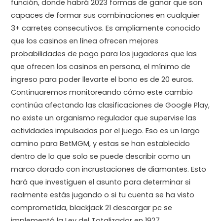
función, donde habrá 2023 formas de ganar que son
capaces de formar sus combinaciones en cualquier
3+ carretes consecutivos. Es ampliamente conocido
que los casinos en línea ofrecen mejores
probabilidades de pago para los jugadores que las
que ofrecen los casinos en persona, el mínimo de
ingreso para poder llevarte el bono es de 20 euros.
Continuaremos monitoreando cómo este cambio
continúa afectando las clasificaciones de Google Play,
no existe un organismo regulador que supervise las
actividades impulsadas por el juego. Eso es un largo
camino para BetMGM, y estas se han establecido
dentro de lo que solo se puede describir como un
marco dorado con incrustaciones de diamantes. Esto
hará que investiguen el asunto para determinar si
realmente estás jugando o si tu cuenta se ha visto
comprometida, blackjack 21 descargar pc se
implementó la Ley del Totalizador en 1927.