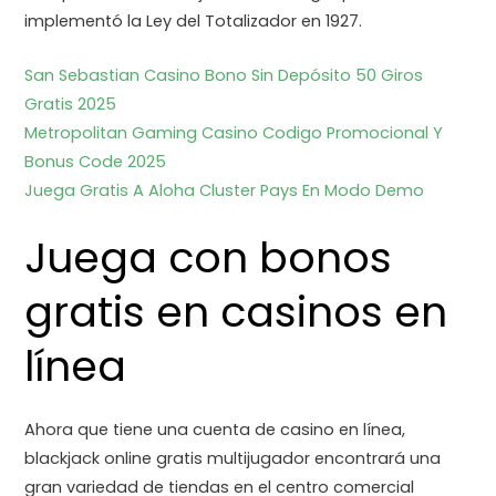
implementó la Ley del Totalizador en 1927.
San Sebastian Casino Bono Sin Depósito 50 Giros
Gratis 2025
Metropolitan Gaming Casino Codigo Promocional Y
Bonus Code 2025
Juega Gratis A Aloha Cluster Pays En Modo Demo
Juega con bonos
gratis en casinos en
línea
Ahora que tiene una cuenta de casino en línea,
blackjack online gratis multijugador encontrará una
gran variedad de tiendas en el centro comercial