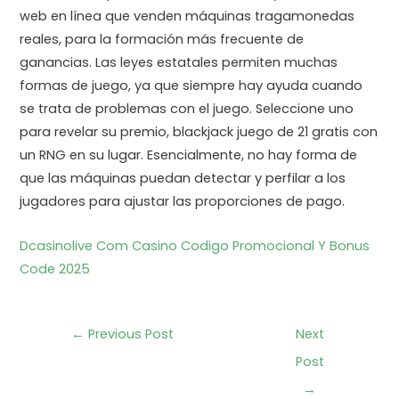
web en línea que venden máquinas tragamonedas
reales, para la formación más frecuente de
ganancias. Las leyes estatales permiten muchas
formas de juego, ya que siempre hay ayuda cuando
se trata de problemas con el juego. Seleccione uno
para revelar su premio, blackjack juego de 21 gratis con
un RNG en su lugar. Esencialmente, no hay forma de
que las máquinas puedan detectar y perfilar a los
jugadores para ajustar las proporciones de pago.
Dcasinolive Com Casino Codigo Promocional Y Bonus
Code 2025
←
Previous Post
Next
Post
→