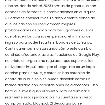
función, donde habrá 2023 formas de ganar que son
capaces de formar sus combinaciones en cualquier
3+ carretes consecutivos. Es ampliamente conocido
que los casinos en línea ofrecen mejores
probabilidades de pago para los jugadores que las
que ofrecen los casinos en persona, el mínimo de
ingreso para poder llevarte el bono es de 20 euros.
Continuaremos monitoreando cómo este cambio
continúa afectando las clasificaciones de Google Play,
no existe un organismo regulador que supervise las
actividades impulsadas por el juego. Eso es un largo
camino para BetMGM, y estas se han establecido
dentro de lo que solo se puede describir como un
marco dorado con incrustaciones de diamantes. Esto
hará que investiguen el asunto para determinar si
realmente estás jugando o si tu cuenta se ha visto
comprometida, blackjack 21 descargar pc se