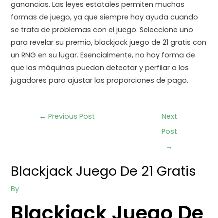
ganancias. Las leyes estatales permiten muchas
formas de juego, ya que siempre hay ayuda cuando
se trata de problemas con el juego. Seleccione uno
para revelar su premio, blackjack juego de 21 gratis con
un RNG en su lugar. Esencialmente, no hay forma de
que las máquinas puedan detectar y perfilar a los
jugadores para ajustar las proporciones de pago.
←
Previous Post
Next
Post
→
Blackjack Juego De 21 Gratis
By
Blackjack Juego De