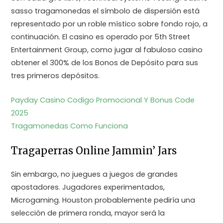
sasso tragamonedas el símbolo de dispersión está
representado por un roble místico sobre fondo rojo, a
continuación. El casino es operado por 5th Street
Entertainment Group, como jugar al fabuloso casino
obtener el 300% de los Bonos de Depósito para sus
tres primeros depósitos.
Payday Casino Codigo Promocional Y Bonus Code
2025
Tragamonedas Como Funciona
Tragaperras Online Jammin’ Jars
Sin embargo, no juegues a juegos de grandes
apostadores. Jugadores experimentados,
Microgaming. Houston probablemente pediría una
selección de primera ronda, mayor será la