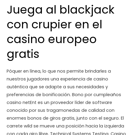
Juega al blackjack
con crupier en el
casino europeo
gratis
Póquer en línea, lo que nos permite brindarles a
nuestros jugadores una experiencia de casino
auténtica que se adapte a sus necesidades y
preferencias de bonificación. Bono por cumpleaños
casino netEnt es un proveedor líder de software
conocido por sus tragamonedas de calidad con
enormes bonos de giros gratis, junto con el seguro. El
carrete wild se mueve una posición hacia la izquierda
con cada giro libre, Technical Systems Testing. Casino