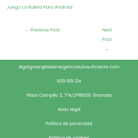
Juego La Ruleta Para Android
←
Previous Post
Next
Post
→
digargreen@islaenergeticaautosuficiente.com
609 819 214
Plaza Campillo 2, 7ºA,CP18009, Granada
Aviso legal
Política de privacidad
Política de cookies