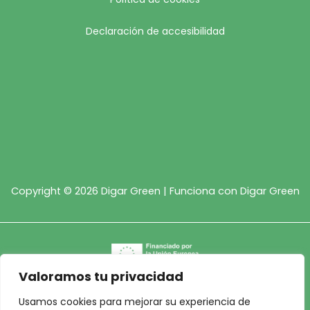
Declaración de accesibilidad
Copyright © 2026 Digar Green | Funciona con Digar Green
Valoramos tu privacidad
Usamos cookies para mejorar su experiencia de