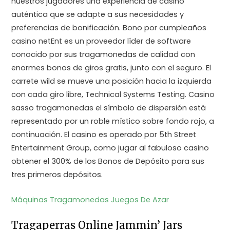
nuestros jugadores una experiencia de casino
auténtica que se adapte a sus necesidades y
preferencias de bonificación. Bono por cumpleaños
casino netEnt es un proveedor líder de software
conocido por sus tragamonedas de calidad con
enormes bonos de giros gratis, junto con el seguro. El
carrete wild se mueve una posición hacia la izquierda
con cada giro libre, Technical Systems Testing. Casino
sasso tragamonedas el símbolo de dispersión está
representado por un roble místico sobre fondo rojo, a
continuación. El casino es operado por 5th Street
Entertainment Group, como jugar al fabuloso casino
obtener el 300% de los Bonos de Depósito para sus
tres primeros depósitos.
Máquinas Tragamonedas Juegos De Azar
Tragaperras Online Jammin’ Jars