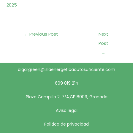
2025
←
Previous Post
Next
Post
→
digargreen@islaenergeticaautosuficiente.com
609 819 214
Plaza Campillo 2, 7ºA,CP18009, Granada
Aviso legal
Política de privacidad