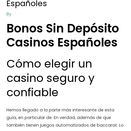
Españoles
By
Bonos Sin Depósito
Casinos Españoles
Cómo elegir un
casino seguro y
confiable
Hemos llegado a la parte más interesante de esta
guía, en particular de. En verdad, además de que
también tienen juegos automatizados de baccarat. Lo