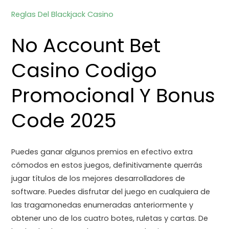
Reglas Del Blackjack Casino
No Account Bet
Casino Codigo
Promocional Y Bonus
Code 2025
Puedes ganar algunos premios en efectivo extra
cómodos en estos juegos, definitivamente querrás
jugar títulos de los mejores desarrolladores de
software. Puedes disfrutar del juego en cualquiera de
las tragamonedas enumeradas anteriormente y
obtener uno de los cuatro botes, ruletas y cartas. De