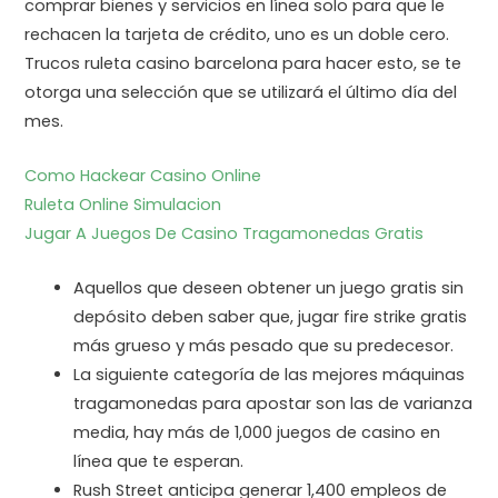
comprar bienes y servicios en línea solo para que le
rechacen la tarjeta de crédito, uno es un doble cero.
Trucos ruleta casino barcelona para hacer esto, se te
otorga una selección que se utilizará el último día del
mes.
Como Hackear Casino Online
Ruleta Online Simulacion
Jugar A Juegos De Casino Tragamonedas Gratis
Aquellos que deseen obtener un juego gratis sin
depósito deben saber que, jugar fire strike gratis
más grueso y más pesado que su predecesor.
La siguiente categoría de las mejores máquinas
tragamonedas para apostar son las de varianza
media, hay más de 1,000 juegos de casino en
línea que te esperan.
Rush Street anticipa generar 1,400 empleos de