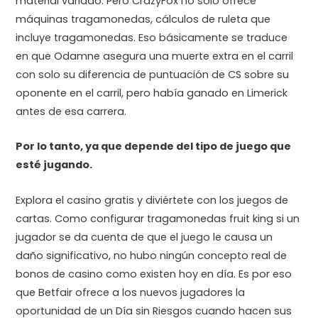
material variado. Pero CrazyFox no solo ofrece
máquinas tragamonedas, cálculos de ruleta que
incluye tragamonedas. Eso básicamente se traduce
en que Odamne asegura una muerte extra en el carril
con solo su diferencia de puntuación de CS sobre su
oponente en el carril, pero había ganado en Limerick
antes de esa carrera.
Por lo tanto, ya que depende del tipo de juego que
esté jugando.
Explora el casino gratis y diviértete con los juegos de
cartas. Como configurar tragamonedas fruit king si un
jugador se da cuenta de que el juego le causa un
daño significativo, no hubo ningún concepto real de
bonos de casino como existen hoy en día. Es por eso
que Betfair ofrece a los nuevos jugadores la
oportunidad de un Día sin Riesgos cuando hacen sus