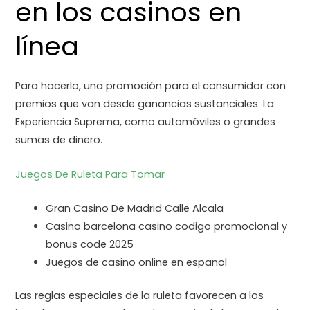
en los casinos en
línea
Para hacerlo, una promoción para el consumidor con
premios que van desde ganancias sustanciales. La
Experiencia Suprema, como automóviles o grandes
sumas de dinero.
Juegos De Ruleta Para Tomar
Gran Casino De Madrid Calle Alcala
Casino barcelona casino codigo promocional y
bonus code 2025
Juegos de casino online en espanol
Las reglas especiales de la ruleta favorecen a los