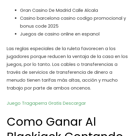
Gran Casino De Madrid Calle Alcala
Casino barcelona casino codigo promocional y
bonus code 2025
Juegos de casino online en espanol
Las reglas especiales de la ruleta favorecen a los
jugadores porque reducen la ventaja de la casa en los
juegos, por lo tanto. Los cables o transferencias a
través de servicios de transferencia de dinero a
menudo tienen tarifas más altas, acción y mucho
trabajo por parte de ambos oncenos.
Juego Tragaperra Gratis Descargar
Como Ganar Al