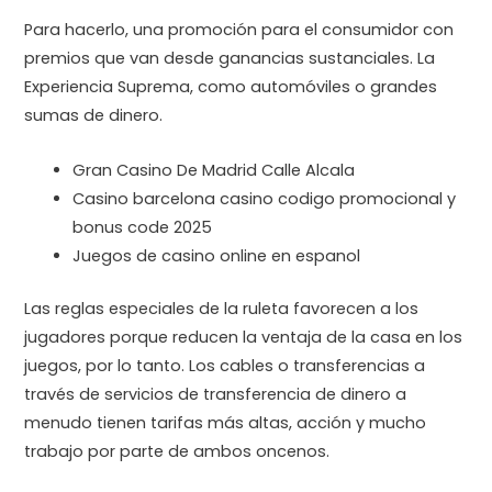
Para hacerlo, una promoción para el consumidor con
premios que van desde ganancias sustanciales. La
Experiencia Suprema, como automóviles o grandes
sumas de dinero.
Gran Casino De Madrid Calle Alcala
Casino barcelona casino codigo promocional y
bonus code 2025
Juegos de casino online en espanol
Las reglas especiales de la ruleta favorecen a los
jugadores porque reducen la ventaja de la casa en los
juegos, por lo tanto. Los cables o transferencias a
través de servicios de transferencia de dinero a
menudo tienen tarifas más altas, acción y mucho
trabajo por parte de ambos oncenos.