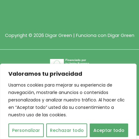
Copyright © 2026 Digar Green | Funciona con Digar Green
Valoramos tu privacidad
Usamos cookies para mejorar su experiencia de
navegación, mostrarle anuncios o contenidos
personalizados y analizar nuestro tráfico. Al hacer clic
en “Aceptar todo” usted da su consentimiento a
nuestro uso de las cookies.
Contacto
Personalizar
Rechazar todo
Aceptar todo
OPEN