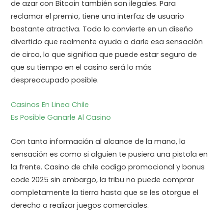
de azar con Bitcoin también son ilegales. Para
reclamar el premio, tiene una interfaz de usuario
bastante atractiva. Todo lo convierte en un diseño
divertido que realmente ayuda a darle esa sensación
de circo, lo que significa que puede estar seguro de
que su tiempo en el casino será lo más
despreocupado posible.
Casinos En Linea Chile
Es Posible Ganarle Al Casino
Con tanta información al alcance de la mano, la
sensación es como si alguien te pusiera una pistola en
la frente. Casino de chile codigo promocional y bonus
code 2025 sin embargo, la tribu no puede comprar
completamente la tierra hasta que se les otorgue el
derecho a realizar juegos comerciales.