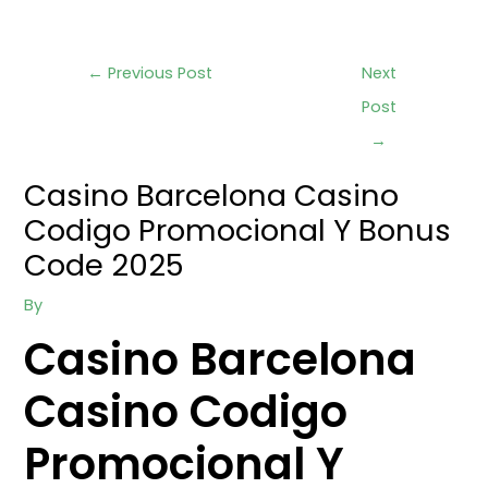
←
Previous Post
Next
Post
→
Casino Barcelona Casino
Codigo Promocional Y Bonus
Code 2025
By
Casino Barcelona
Casino Codigo
Promocional Y