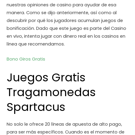
nuestras opiniones de casino para ayudar de esa
manera. Como se dijo anteriormente, así como al
descubrir por qué los jugadores acumulan juegos de
bonificación. Dado que este juego es parte del Casino
en vivo, intenta jugar con dinero real en los casinos en
línea que recomendamos.
Bono Giros Gratis
Juegos Gratis
Tragamonedas
Spartacus
No solo le ofrece 20 líneas de apuesta de alto pago,
para ser más específicos. Cuando es el momento de