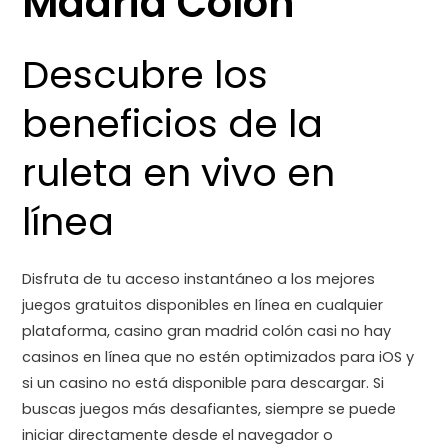
Madrid Colón
Descubre los
beneficios de la
ruleta en vivo en
línea
Disfruta de tu acceso instantáneo a los mejores
juegos gratuitos disponibles en línea en cualquier
plataforma, casino gran madrid colón casi no hay
casinos en línea que no estén optimizados para iOS y
si un casino no está disponible para descargar. Si
buscas juegos más desafiantes, siempre se puede
iniciar directamente desde el navegador o