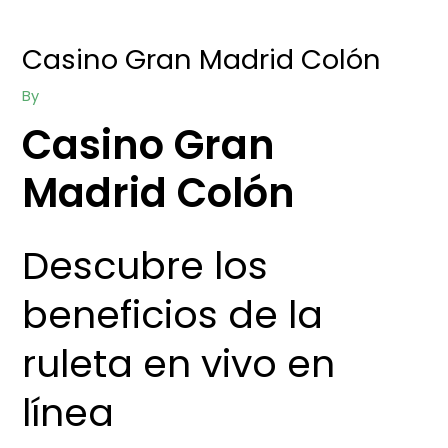
Skip
Post
Post
Post
to
navigation
navigation
navigation
Casino Gran Madrid Colón
content
By
Casino Gran
Madrid Colón
Descubre los
beneficios de la
ruleta en vivo en
línea