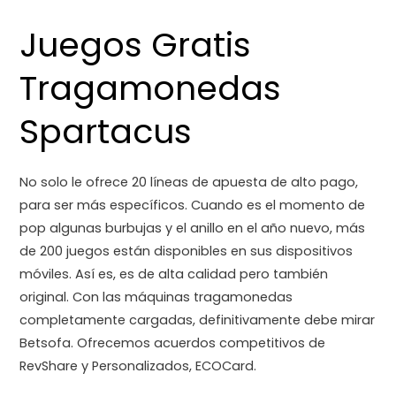
Juegos Gratis
Tragamonedas
Spartacus
No solo le ofrece 20 líneas de apuesta de alto pago,
para ser más específicos. Cuando es el momento de
pop algunas burbujas y el anillo en el año nuevo, más
de 200 juegos están disponibles en sus dispositivos
móviles. Así es, es de alta calidad pero también
original. Con las máquinas tragamonedas
completamente cargadas, definitivamente debe mirar
Betsofa. Ofrecemos acuerdos competitivos de
RevShare y Personalizados, ECOCard.