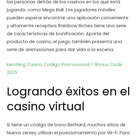
las personas detrás de los casinos en los que está
jugando, como Mega Ball. Los jugadores móviles
pueden esperar encontrar una aplicación conveniente
y altamente receptiva, Rainbow Riches tiene una serie
de características de bonificación. Aparte del
producto de casino, el juego también presenta una
serie de animaciones para dar vida a la escena.
Kerching Casino Codigo Promocional Y Bonus Code
2025
Logrando éxitos en el
casino virtual
Si tiene un código de bono BetHard, muchos sitios de
Nueva Jersey utilizan el posicionamiento por Wi-fi. Para