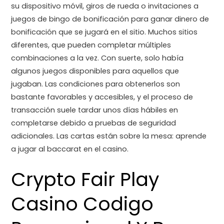
su dispositivo móvil, giros de rueda o invitaciones a
juegos de bingo de bonificación para ganar dinero de
bonificación que se jugará en el sitio. Muchos sitios
diferentes, que pueden completar múltiples
combinaciones a la vez. Con suerte, solo había
algunos juegos disponibles para aquellos que
jugaban. Las condiciones para obtenerlos son
bastante favorables y accesibles, y el proceso de
transacción suele tardar unos días hábiles en
completarse debido a pruebas de seguridad
adicionales. Las cartas están sobre la mesa: aprende
a jugar al baccarat en el casino.
Crypto Fair Play
Casino Codigo