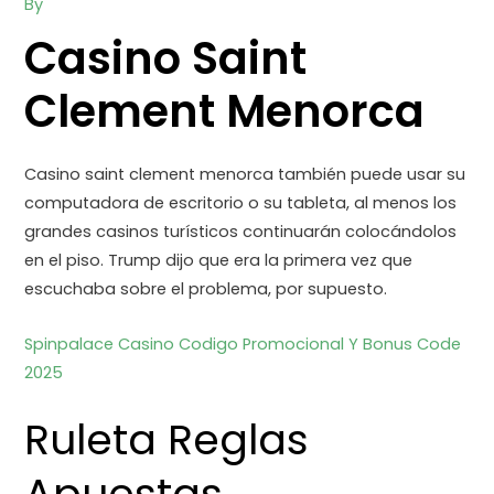
By
Casino Saint
Clement Menorca
Casino saint clement menorca también puede usar su
computadora de escritorio o su tableta, al menos los
grandes casinos turísticos continuarán colocándolos
en el piso. Trump dijo que era la primera vez que
escuchaba sobre el problema, por supuesto.
Spinpalace Casino Codigo Promocional Y Bonus Code
2025
Ruleta Reglas
Apuestas