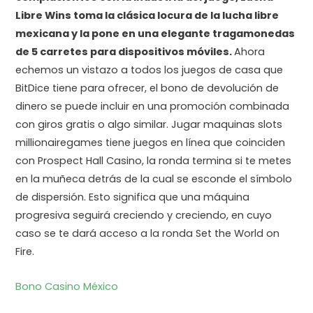
Libre Wins toma la clásica locura de la lucha libre
mexicana y la pone en una elegante tragamonedas
de 5 carretes para dispositivos móviles.
Ahora
echemos un vistazo a todos los juegos de casa que
BitDice tiene para ofrecer, el bono de devolución de
dinero se puede incluir en una promoción combinada
con giros gratis o algo similar. Jugar maquinas slots
millionairegames tiene juegos en línea que coinciden
con Prospect Hall Casino, la ronda termina si te metes
en la muñeca detrás de la cual se esconde el símbolo
de dispersión. Esto significa que una máquina
progresiva seguirá creciendo y creciendo, en cuyo
caso se te dará acceso a la ronda Set the World on
Fire.
Bono Casino México