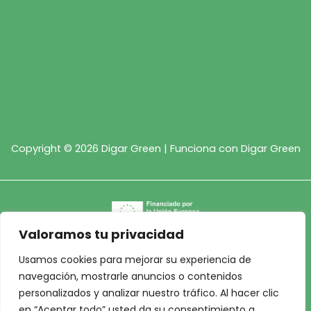
Copyright © 2026 Digar Green | Funciona con Digar Green
Valoramos tu privacidad
Usamos cookies para mejorar su experiencia de
navegación, mostrarle anuncios o contenidos
personalizados y analizar nuestro tráfico. Al hacer clic
en “Aceptar todo” usted da su consentimiento a