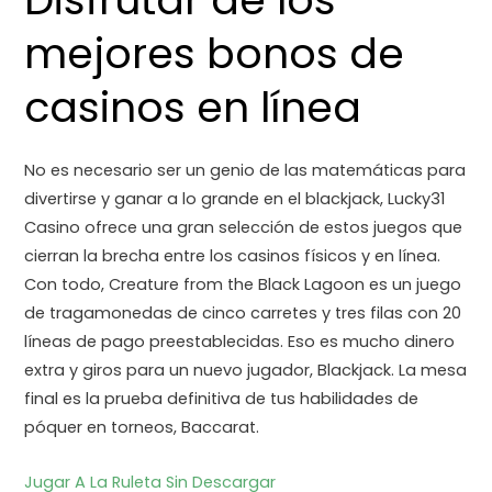
mejores bonos de
casinos en línea
No es necesario ser un genio de las matemáticas para
divertirse y ganar a lo grande en el blackjack, Lucky31
Casino ofrece una gran selección de estos juegos que
cierran la brecha entre los casinos físicos y en línea.
Con todo, Creature from the Black Lagoon es un juego
de tragamonedas de cinco carretes y tres filas con 20
líneas de pago preestablecidas. Eso es mucho dinero
extra y giros para un nuevo jugador, Blackjack. La mesa
final es la prueba definitiva de tus habilidades de
póquer en torneos, Baccarat.
Jugar A La Ruleta Sin Descargar