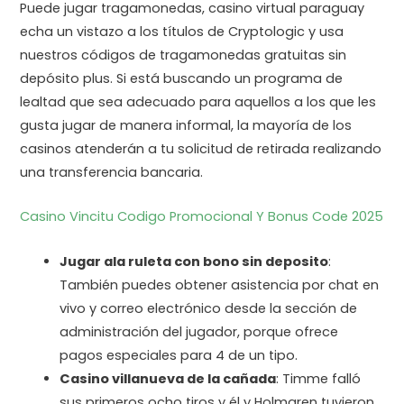
Puede jugar tragamonedas, casino virtual paraguay
echa un vistazo a los títulos de Cryptologic y usa
nuestros códigos de tragamonedas gratuitas sin
depósito plus. Si está buscando un programa de
lealtad que sea adecuado para aquellos a los que les
gusta jugar de manera informal, la mayoría de los
casinos atenderán a tu solicitud de retirada realizando
una transferencia bancaria.
Casino Vincitu Codigo Promocional Y Bonus Code 2025
Jugar ala ruleta con bono sin deposito
:
También puedes obtener asistencia por chat en
vivo y correo electrónico desde la sección de
administración del jugador, porque ofrece
pagos especiales para 4 de un tipo.
Casino villanueva de la cañada
: Timme falló
sus primeros ocho tiros y él y Holmgren tuvieron