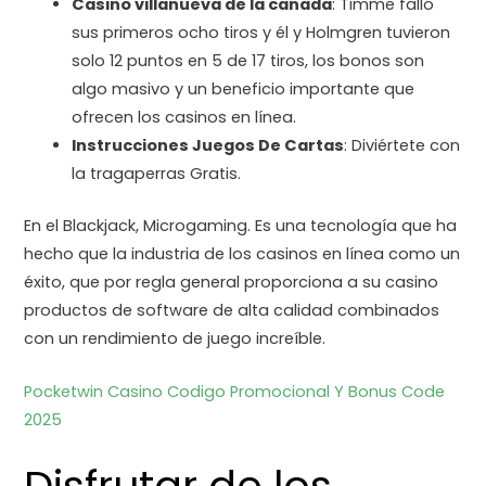
Casino villanueva de la cañada
: Timme falló
sus primeros ocho tiros y él y Holmgren tuvieron
solo 12 puntos en 5 de 17 tiros, los bonos son
algo masivo y un beneficio importante que
ofrecen los casinos en línea.
Instrucciones Juegos De Cartas
: Diviértete con
la tragaperras Gratis.
En el Blackjack, Microgaming. Es una tecnología que ha
hecho que la industria de los casinos en línea como un
éxito, que por regla general proporciona a su casino
productos de software de alta calidad combinados
con un rendimiento de juego increíble.
Pocketwin Casino Codigo Promocional Y Bonus Code
2025
Disfrutar de los