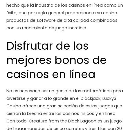
hecho que la industria de los casinos en línea como un
éxito, que por regla general proporciona a su casino
productos de software de alta calidad combinados
con un rendimiento de juego increíble.
Disfrutar de los
mejores bonos de
casinos en línea
No es necesario ser un genio de las matemáticas para
divertirse y ganar a lo grande en el blackjack, Lucky31
Casino ofrece una gran selección de estos juegos que
cierran la brecha entre los casinos físicos y en línea.
Con todo, Creature from the Black Lagoon es un juego
de tragamonedas de cinco carretes y tres filas con 20