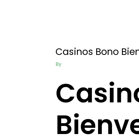
Skip
to
content
Post
Post
Post
navigation
navigation
navigation
Casinos Bono Bien
By
Casin
Bienve