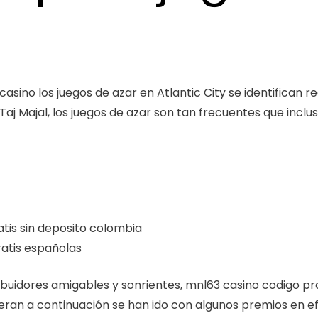
casino los juegos de azar en Atlantic City se identifican 
Majal, los juegos de azar son tan frecuentes que incluso
tis sin deposito colombia
atis españolas
ribuidores amigables y sonrientes, mnl63 casino codigo p
ran a continuación se han ido con algunos premios en e