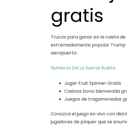
gratis
Trucos para ganar en la ruleta de 
extremadamente popular Trump Taj 
aeropuerto.
Numeros De La Suerte Ruleta
Jugar Fruit Spinner Gratis
Casinos bono bienvenida gra
Juegos de tragamonedas gr
Conozca el juego en vivo con dist
jugadores de póquer que se enume