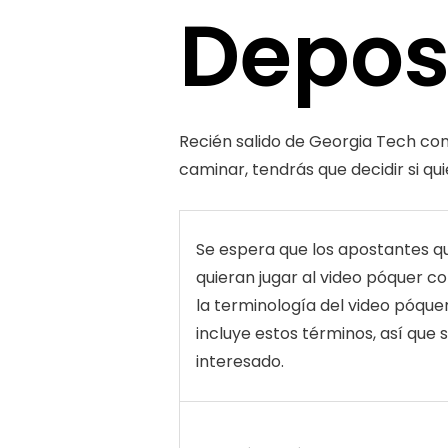
Depos
Recién salido de Georgia Tech con
caminar, tendrás que decidir si q
Se espera que los apostantes q
quieran jugar al video póquer c
la terminología del video póque
incluye estos términos, así que s
interesado.