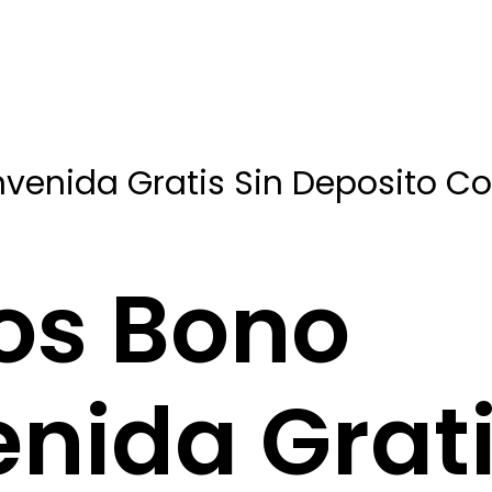
venida Gratis Sin Deposito C
os Bono
nida Grati