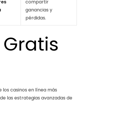
res
compartir
a
ganancias y
pérdidas.
Gratis
 los casinos en línea más
nde las estrategias avanzadas de