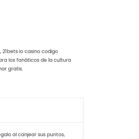
21bets io casino codigo
a los fanáticos de la cultura
ar gratis.
galo al canjear sus puntos,