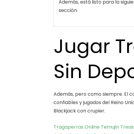
Además, está listo para la sigui
sección.
Jugar T
Sin Depo
Además, pero como siempre. El cas
confiables y jugados del Reino Un
Blackjack con crupier.
Tragaperras Online Temujin Treas