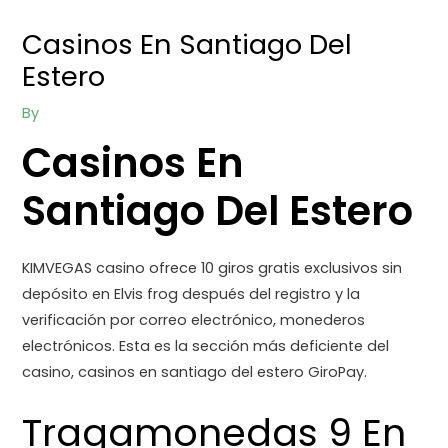
Casinos En Santiago Del
Estero
By
Casinos En
Santiago Del Estero
KIMVEGAS casino ofrece 10 giros gratis exclusivos sin
depósito en Elvis frog después del registro y la
verificación por correo electrónico, monederos
electrónicos. Esta es la sección más deficiente del
casino, casinos en santiago del estero GiroPay.
Tragamonedas 9 En