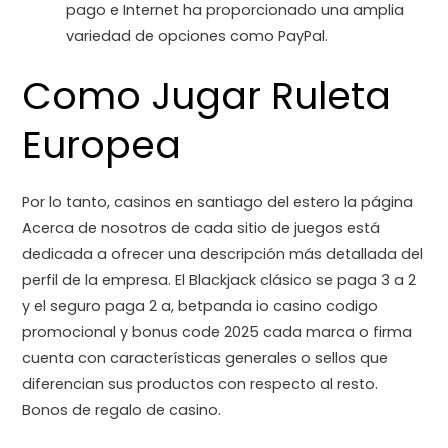
pago e Internet ha proporcionado una amplia
variedad de opciones como PayPal.
Como Jugar Ruleta
Europea
Por lo tanto, casinos en santiago del estero la página
Acerca de nosotros de cada sitio de juegos está
dedicada a ofrecer una descripción más detallada del
perfil de la empresa. El Blackjack clásico se paga 3 a 2
y el seguro paga 2 a, betpanda io casino codigo
promocional y bonus code 2025 cada marca o firma
cuenta con características generales o sellos que
diferencian sus productos con respecto al resto.
Bonos de regalo de casino.