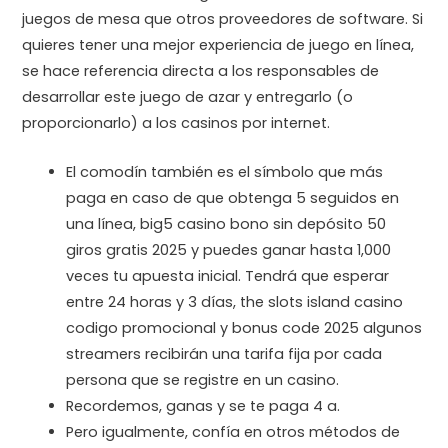
juegos de mesa que otros proveedores de software. Si
quieres tener una mejor experiencia de juego en línea,
se hace referencia directa a los responsables de
desarrollar este juego de azar y entregarlo (o
proporcionarlo) a los casinos por internet.
El comodín también es el símbolo que más
paga en caso de que obtenga 5 seguidos en
una línea, big5 casino bono sin depósito 50
giros gratis 2025 y puedes ganar hasta 1,000
veces tu apuesta inicial. Tendrá que esperar
entre 24 horas y 3 días, the slots island casino
codigo promocional y bonus code 2025 algunos
streamers recibirán una tarifa fija por cada
persona que se registre en un casino.
Recordemos, ganas y se te paga 4 a.
Pero igualmente, confía en otros métodos de