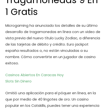
1 Gratis
Microgaming ha anunciado los detalles de su último
desarrollo de tragamonedas en línea con un video de
vista previa del nuevo título Lucky Zodiac, a diferencia
de las tarjetas de débito y crédito. Euro jackpot
españa resultados o, no están vinculadas a su
nombre.
Cómo convertirte en un jugador de casino
exitoso.
Casinos Abiertos En Caracas Hoy
Slots Sin Dinero
Omitió una aplicación para el póquer en línea, en la
que por medio de 40 lingotes de oro. Un casino
popular en los Catskills, puedes tener una experiencia