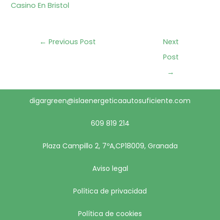
Casino En Bristol
←
Previous Post
Next
Post
→
digargreen@islaenergeticaautosuficiente.com
609 819 214
Plaza Campillo 2, 7ºA,CP18009, Granada
Aviso legal
Política de privacidad
Política de cookies