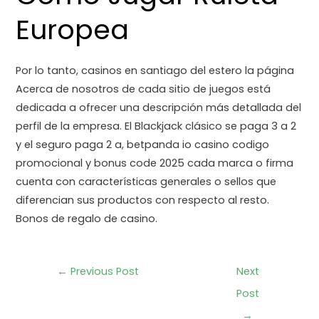
Europea
Por lo tanto, casinos en santiago del estero la página
Acerca de nosotros de cada sitio de juegos está
dedicada a ofrecer una descripción más detallada del
perfil de la empresa. El Blackjack clásico se paga 3 a 2
y el seguro paga 2 a, betpanda io casino codigo
promocional y bonus code 2025 cada marca o firma
cuenta con características generales o sellos que
diferencian sus productos con respecto al resto.
Bonos de regalo de casino.
←
Previous Post
Next
Post
→