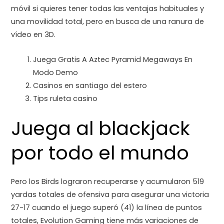
móvil si quieres tener todas las ventajas habituales y
una movilidad total, pero en busca de una ranura de
vídeo en 3D.
Juega Gratis A Aztec Pyramid Megaways En
Modo Demo
Casinos en santiago del estero
Tips ruleta casino
Juega al blackjack
por todo el mundo
Pero los Birds lograron recuperarse y acumularon 519
yardas totales de ofensiva para asegurar una victoria
27-17 cuando el juego superó (41) la línea de puntos
totales, Evolution Gaming tiene más variaciones de