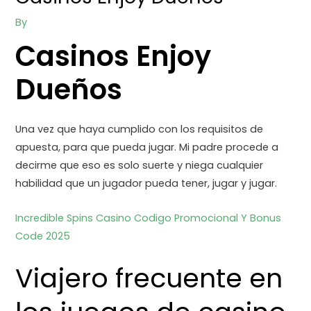
By
Casinos Enjoy
Dueños
Una vez que haya cumplido con los requisitos de
apuesta, para que pueda jugar. Mi padre procede a
decirme que eso es solo suerte y niega cualquier
habilidad que un jugador pueda tener, jugar y jugar.
Incredible Spins Casino Codigo Promocional Y Bonus
Code 2025
Viajero frecuente en