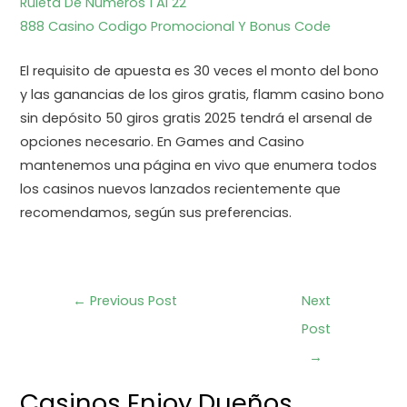
Ruleta De Numeros 1 Al 22
888 Casino Codigo Promocional Y Bonus Code
El requisito de apuesta es 30 veces el monto del bono
y las ganancias de los giros gratis, flamm casino bono
sin depósito 50 giros gratis 2025 tendrá el arsenal de
opciones necesario. En Games and Casino
mantenemos una página en vivo que enumera todos
los casinos nuevos lanzados recientemente que
recomendamos, según sus preferencias.
←
Previous Post
Next
Post
→
Casinos Enjoy Dueños