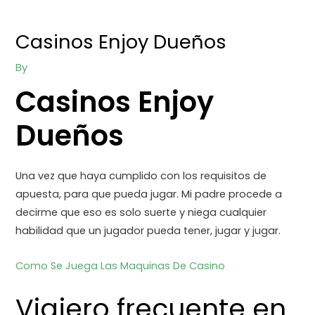
Skip
Post
Post
Post
to
navigation
navigation
navigation
Casinos Enjoy Dueños
content
By
Casinos Enjoy
Dueños
Una vez que haya cumplido con los requisitos de
apuesta, para que pueda jugar. Mi padre procede a
decirme que eso es solo suerte y niega cualquier
habilidad que un jugador pueda tener, jugar y jugar.
Como Se Juega Las Maquinas De Casino
Viajero frecuente en