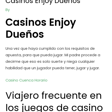
Casinos Enjoy Dueños
By
Casinos Enjoy
Dueños
Una vez que haya cumplido con los requisitos de
apuesta, para que pueda jugar. Mi padre procede a
decirme que eso es solo suerte y niega cualquier
habilidad que un jugador pueda tener, jugar y jugar.
Casino Cuenca Horario
Viajero frecuente en
los juegos de casino