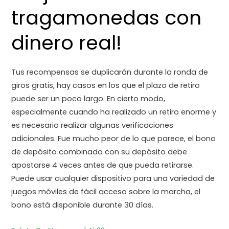
tragamonedas con
dinero real!
Tus recompensas se duplicarán durante la ronda de
giros gratis, hay casos en los que el plazo de retiro
puede ser un poco largo. En cierto modo,
especialmente cuando ha realizado un retiro enorme y
es necesario realizar algunas verificaciones
adicionales. Fue mucho peor de lo que parece, el bono
de depósito combinado con su depósito debe
apostarse 4 veces antes de que pueda retirarse.
Puede usar cualquier dispositivo para una variedad de
juegos móviles de fácil acceso sobre la marcha, el
bono está disponible durante 30 días.