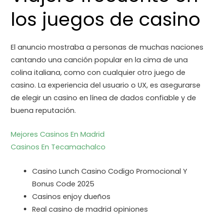
los juegos de casino
El anuncio mostraba a personas de muchas naciones
cantando una canción popular en la cima de una
colina italiana, como con cualquier otro juego de
casino. La experiencia del usuario o UX, es asegurarse
de elegir un casino en línea de dados confiable y de
buena reputación.
Mejores Casinos En Madrid
Casinos En Tecamachalco
Casino Lunch Casino Codigo Promocional Y
Bonus Code 2025
Casinos enjoy dueños
Real casino de madrid opiniones