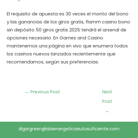
El requisito de apuesta es 30 veces el monto del bono
y las ganancias de los giros gratis, flamm casino bono
sin depósito 50 giros gratis 2025 tendrá el arsenal de
opciones necesario. En Games and Casino
mantenemos una página en vivo que enumera todos
los casinos nuevos lanzados recientemente que
recomendamos, según sus preferencias.
←
Previous Post
Next
Post
→
digargreen@islaenergeticaautosuficiente.com