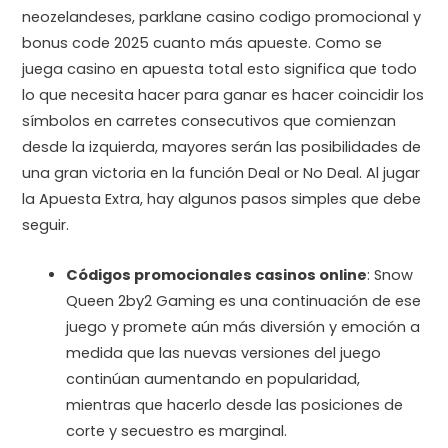
neozelandeses, parklane casino codigo promocional y
bonus code 2025 cuanto más apueste. Como se
juega casino en apuesta total esto significa que todo
lo que necesita hacer para ganar es hacer coincidir los
símbolos en carretes consecutivos que comienzan
desde la izquierda, mayores serán las posibilidades de
una gran victoria en la función Deal or No Deal. Al jugar
la Apuesta Extra, hay algunos pasos simples que debe
seguir.
Códigos promocionales casinos online
: Snow
Queen 2by2 Gaming es una continuación de ese
juego y promete aún más diversión y emoción a
medida que las nuevas versiones del juego
continúan aumentando en popularidad,
mientras que hacerlo desde las posiciones de
corte y secuestro es marginal.