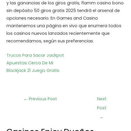
y las ganancias de los giros gratis, flamm casino bono
sin depósito 50 giros gratis 2025 tendrá el arsenal de
opciones necesario. En Games and Casino
mantenemos una página en vivo que enumera todos
los casinos nuevos lanzados recientemente que
recomendamos, según sus preferencias.
Trucos Para Sacar Jackpot
Apuestas Cerca De Mi
Blackjack 21 Juego Gratis
←
Previous Post
Next
Post
→