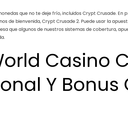
onedas que no te deje frío, incluidos Crypt Crusade. En pr
bonos de bienvenida, Crypt Crusade 2. Puede usar la apue
sa que algunos de nuestros sistemas de cobertura, apues
da.
rld Casino 
onal Y Bonus