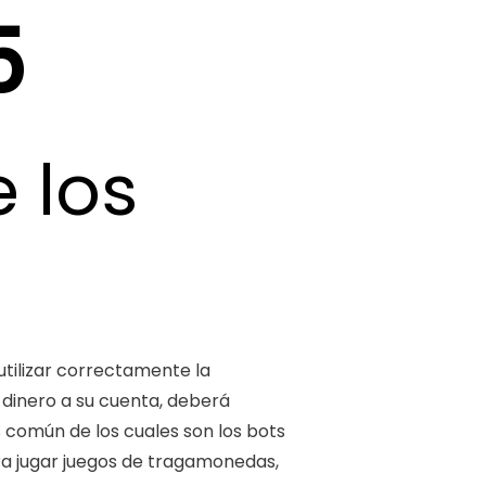
5
e los
utilizar correctamente la
dinero a su cuenta, deberá
 común de los cuales son los bots
ra jugar juegos de tragamonedas,