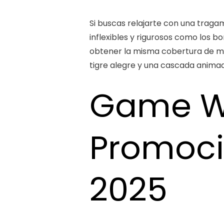
Si buscas relajarte con una tragam
inflexibles y rigurosos como los 
obtener la misma cobertura de me
tigre alegre y una cascada anima
Game Wo
Promoci
2025