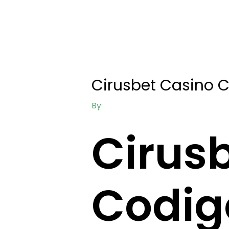
Skip
to
content
Post
Post
Post
navigation
navigation
navigation
Cirusbet Casino 
By
Cirus
Codig