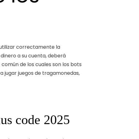
utilizar correctamente la
dinero a su cuenta, deberá
 común de los cuales son los bots
ra jugar juegos de tragamonedas,
nus code 2025