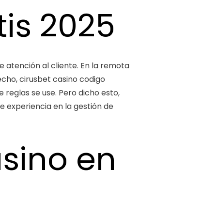
tis 2025
 atención al cliente. En la remota
hecho, cirusbet casino codigo
reglas se use. Pero dicho esto,
e experiencia en la gestión de
sino en