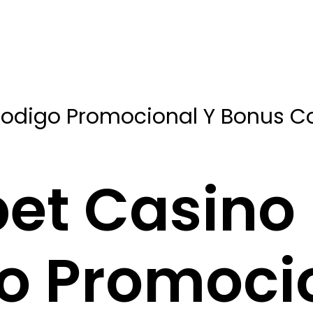
Codigo Promocional Y Bonus C
bet Casino
o Promoci