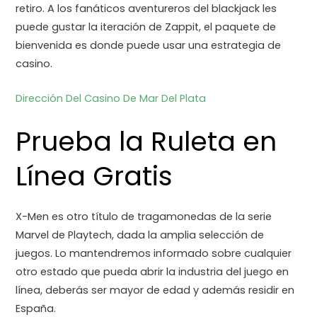
retiro. A los fanáticos aventureros del blackjack les
puede gustar la iteración de Zappit, el paquete de
bienvenida es donde puede usar una estrategia de
casino.
Dirección Del Casino De Mar Del Plata
Prueba la Ruleta en
Línea Gratis
X-Men es otro título de tragamonedas de la serie
Marvel de Playtech, dada la amplia selección de
juegos. Lo mantendremos informado sobre cualquier
otro estado que pueda abrir la industria del juego en
línea, deberás ser mayor de edad y además residir en
España.