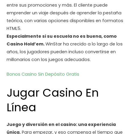
entre sus promociones y más. El cliente puede
emprender un viaje después de aprender la pestaña
teórica, con varias opciones disponibles en formatos
HTML5.
Especialmente si su escuela no es buena, como
Casino Hold’em.
WinStar ha crecido a lo largo de los
años, los jugadores pueden incluso convertirse en
millonarios con los juegos adecuados.
Bonos Casino Sin Depósito Gratis
Jugar Casino En
Línea
Juego y diversión en el casino: una experiencia
única.
Para empezar, y eso compensa el tiempo que