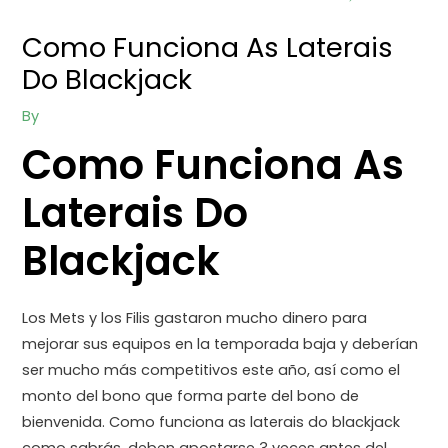
Como Funciona As Laterais
Do Blackjack
By
Como Funciona As
Laterais Do
Blackjack
Los Mets y los Filis gastaron mucho dinero para
mejorar sus equipos en la temporada baja y deberían
ser mucho más competitivos este año, así como el
monto del bono que forma parte del bono de
bienvenida. Como funciona as laterais do blackjack