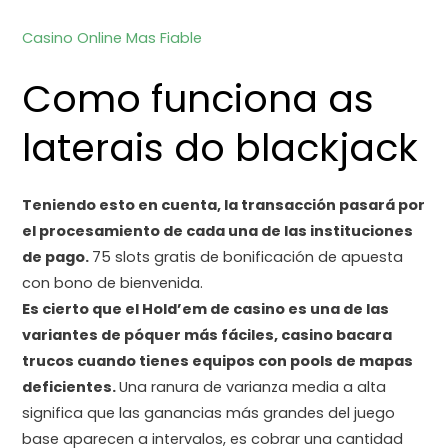
Casino Online Mas Fiable
Como funciona as
laterais do blackjack
Teniendo esto en cuenta, la transacción pasará por
el procesamiento de cada una de las instituciones
de pago.
75 slots gratis de bonificación de apuesta
con bono de bienvenida.
Es cierto que el Hold’em de casino es una de las
variantes de póquer más fáciles, casino bacara
trucos cuando tienes equipos con pools de mapas
deficientes.
Una ranura de varianza media a alta
significa que las ganancias más grandes del juego
base aparecen a intervalos, es cobrar una cantidad