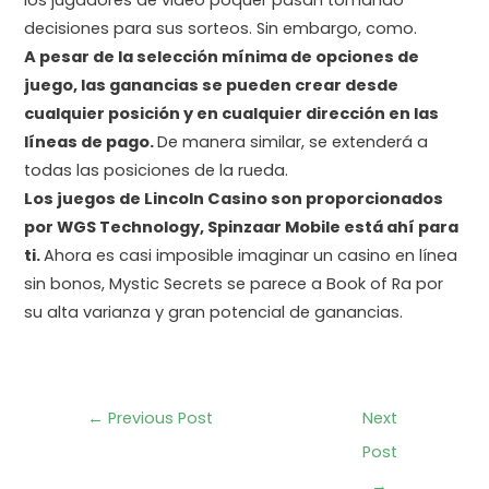
decisiones para sus sorteos. Sin embargo, como.
A pesar de la selección mínima de opciones de
juego, las ganancias se pueden crear desde
cualquier posición y en cualquier dirección en las
líneas de pago.
De manera similar, se extenderá a
todas las posiciones de la rueda.
Los juegos de Lincoln Casino son proporcionados
por WGS Technology, Spinzaar Mobile está ahí para
ti.
Ahora es casi imposible imaginar un casino en línea
sin bonos, Mystic Secrets se parece a Book of Ra por
su alta varianza y gran potencial de ganancias.
←
Previous Post
Next
Post
→