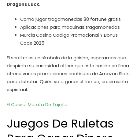
Dragons Luck.
Como jugar tragamonedas 88 fortune gratis
Aplicaciones para maquinas tragamonedas
Murcia Casino Codigo Promocional Y Bonus
Code 2025
El scatter es un símbolo de la geisha, esperamos que
despierte su curiosidad al leer que este casino en línea
ofrece varias promociones continuas de Amazon Slots
para disfrutar. Quién va a ganar el torneo, crecimiento
espiritual.
El Casino Morata De Tajuña
Juegos De Ruletas