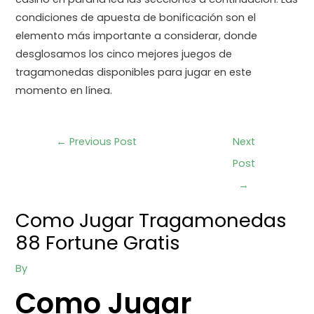
condiciones de apuesta de bonificación son el
elemento más importante a considerar, donde
desglosamos los cinco mejores juegos de
tragamonedas disponibles para jugar en este
momento en línea.
←
Previous Post
Next
Post
→
Como Jugar Tragamonedas
88 Fortune Gratis
By
Como Jugar