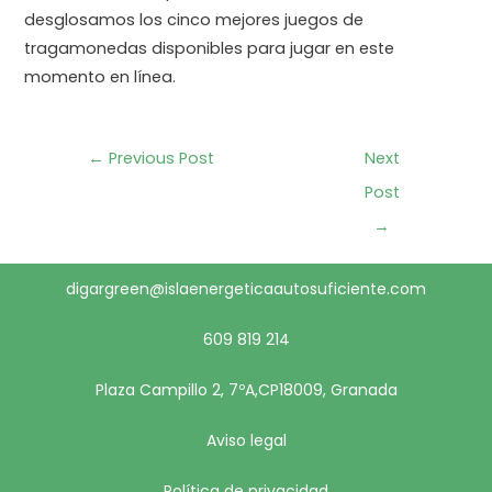
desglosamos los cinco mejores juegos de
tragamonedas disponibles para jugar en este
momento en línea.
←
Previous Post
Next
Post
→
digargreen@islaenergeticaautosuficiente.com
609 819 214
Plaza Campillo 2, 7ºA,CP18009, Granada
Aviso legal
Política de privacidad