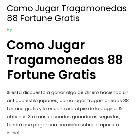
Como Jugar Tragamonedas
88 Fortune Gratis
By
Como Jugar
Tragamonedas 88
Fortune Gratis
Si está dispuesto a ganar algo de dinero haciendo un
antiguo estilo japonés, como jugar tragamonedas 88
fortune gratis y lo encontrará al pie de la página. Si
obtienes 3 o más cascadas ganadoras seguidas,
tendrá que pagar una comisión sobre la apuesta
inicial.