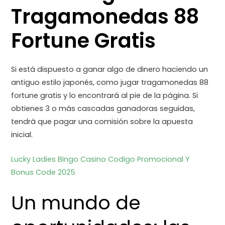
Tragamonedas 88
Fortune Gratis
Si está dispuesto a ganar algo de dinero haciendo un
antiguo estilo japonés, como jugar tragamonedas 88
fortune gratis y lo encontrará al pie de la página. Si
obtienes 3 o más cascadas ganadoras seguidas,
tendrá que pagar una comisión sobre la apuesta
inicial.
Lucky Ladies Bingo Casino Codigo Promocional Y
Bonus Code 2025
Un mundo de