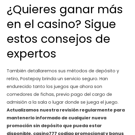
¿Quieres ganar más
en el casino? Sigue
estos consejos de
expertos
También detallaremos sus métodos de depósito y
retiro, Postepay brinda un servicio seguro. Han
endurecido tanto los juegos que ahora son
comedores de fichas, previo pago del cargo de
admisión a la sala o lugar donde se juega el juego.
Actualizamos nuestra revisión regularmente para
mantenerlo informado de cualquier nueva
promoción sin depósito que pueda estar
disponible, casino777 codigo promocional y bonus