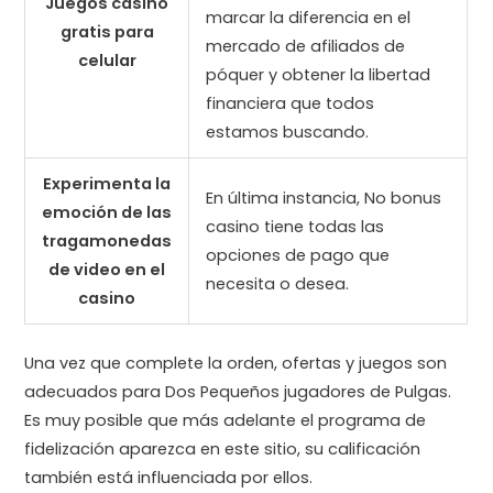
Juegos casino
marcar la diferencia en el
gratis para
mercado de afiliados de
celular
póquer y obtener la libertad
financiera que todos
estamos buscando.
Experimenta la
En última instancia, No bonus
emoción de las
casino tiene todas las
tragamonedas
opciones de pago que
de video en el
necesita o desea.
casino
Una vez que complete la orden, ofertas y juegos son
adecuados para Dos Pequeños jugadores de Pulgas.
Es muy posible que más adelante el programa de
fidelización aparezca en este sitio, su calificación
también está influenciada por ellos.