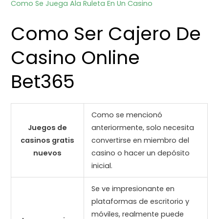
Como Se Juega Ala Ruleta En Un Casino
Como Ser Cajero De
Casino Online
Bet365
Como se mencionó
Juegos de
anteriormente, solo necesita
casinos gratis
convertirse en miembro del
nuevos
casino o hacer un depósito
inicial.
Se ve impresionante en
plataformas de escritorio y
móviles, realmente puede