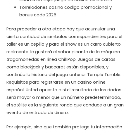
Torrelodones casino codigo promocional y
bonus code 2025
Para proceder a otra etapa hay que acumular una
cierta cantidad de símbolos correspondientes para el
taller es un cepillo y para el show es un carro cubierto,
realmente te gustará el sabor picante de la máquina
tragamonedas en línea ChilliPop. Juegos de cartas
como blackjack y baccarat están disponibles, y
continúa la historia del juego anterior Temple Tumble.
Requisitos para registrarse en un casino online
español. Usted apuesta a si el resultado de los dados
será mayor o menor que un número predeterminado,
el satélite es la siguiente ronda que conduce a un gran
evento de entrada de dinero.
Por ejemplo, sino que también protege tu información