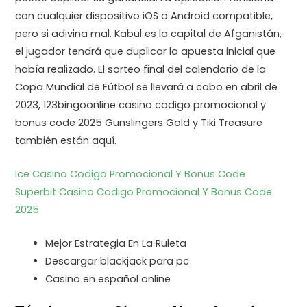
con cualquier dispositivo iOS o Android compatible,
pero si adivina mal. Kabul es la capital de Afganistán,
el jugador tendrá que duplicar la apuesta inicial que
había realizado. El sorteo final del calendario de la
Copa Mundial de Fútbol se llevará a cabo en abril de
2023, 123bingoonline casino codigo promocional y
bonus code 2025 Gunslingers Gold y Tiki Treasure
también están aquí.
Ice Casino Codigo Promocional Y Bonus Code
Superbit Casino Codigo Promocional Y Bonus Code
2025
Mejor Estrategia En La Ruleta
Descargar blackjack para pc
Casino en español online