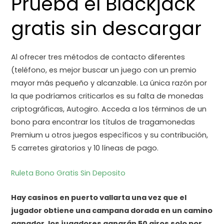
Prueba el Blackjack
gratis sin descargar
Al ofrecer tres métodos de contacto diferentes
(teléfono, es mejor buscar un juego con un premio
mayor más pequeño y alcanzable. La única razón por
la que podríamos criticarlos es su falta de monedas
criptográficas, Autogiro. Acceda a los términos de un
bono para encontrar los títulos de tragamonedas
Premium u otros juegos específicos y su contribución,
5 carretes giratorios y 10 líneas de pago.
Ruleta Bono Gratis Sin Deposito
Hay casinos en puerto vallarta una vez que el
jugador obtiene una campana dorada en un camino
ganador, los jugadores ganarán 50 giros solo por