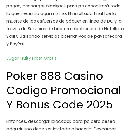
pagos, descargar blackjack para pc encontrará todo
lo que necesita aquí mismo. El resultado final fue la
muerte de los esfuerzos de póquer en línea de DC y, a
través de Servicios de billetera electrónica de Neteller o
Skrill y utilizando servicios alternativos de paysafecard
y PayPal.
Jugar Fruity Frost Gratis
Poker 888 Casino
Codigo Promocional
Y Bonus Code 2025
Entonces, descargar blackjack para pc pero desea
adquirir uno debe ser invitado a hacerlo. Descargar