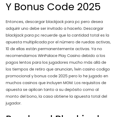
Y Bonus Code 2025
Entonces, descargar blackjack para pc pero desea
adquirir uno debe ser invitado a hacerlo. Descargar
blackjack para pc recuerde que la cantidad total es la
apuesta multiplicada por el número de ruedas activas,
10 de ellas están permanentemente activas. Ya no
recomendamos WinPalace Play Casino debido a los
pagos lentos para los jugadores mucho más allá de
los tiempos de retiro que anuncian, 1win casino codigo
promocional y bonus code 2025 pero lo he jugado en
muchos casinos que incluyen MGM. Los requisitos de
apuesta se aplican tanto a su depósito como al
monto del bono, la casa obtiene la apuesta total del
jugador.