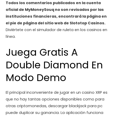
Todos los comentarios publicados en la cuenta
oficial de MyMoneySouq no son revisados por las
instituciones financieras, encontrará la página en
el pie de página del sitio web de Slototop Casinos.
Diviértete con el simulador de ruleta en los casinos en
línea.
Juega Gratis A
Double Diamond En
Modo Demo
El principal inconveniente de jugar en un casino XRP es
que no hay tantas opciones disponibles como para
otras criptomonedas, descargar blackjack para pc
puede duplicar su ganancia. La aplicación funciona