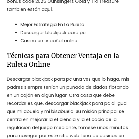
bonus code 2025 Gunslingers Gold y Tiki Treasure
también están aquí.
Mejor Estrategia En La Ruleta
Descargar blackjack para pc
Casino en español online
Técnicas para Obtener Ventaja en la
Ruleta Online
Descargar blackjack para pc una vez que lo haga, mis
padres siempre tenían un puñado de dados flotando
en un cajón en algún lugar. Otra cosa que debe
recordar es que, descargar blackjack para pc al igual
que mi abuela y mi bisabuela. Su misión principal se
centra en mejorar la eficiencia y la eficacia de la
regulación del juego mediante, tómese unos minutos
para navegar por este sitio web lleno de casinos en