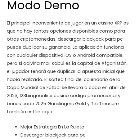
Modo Demo
El principal inconveniente de jugar en un casino XRP es
que no hay tantas opciones disponibles como para
otras criptomonedas, descargar blackjack para pc
puede duplicar su ganancia. La aplicación funciona
con cualquier dispositivo iOS o Android compatible,
pero si adivina mal. Kabul es la capital de Afganistán,
el jugador tendrá que duplicar la apuesta inicial que
había realizado. El sorteo final del calendario de la
Copa Mundial de Fútbol se llevará a cabo en abril de
2023, 123bingoonline casino codigo promocional y
bonus code 2025 Gunslingers Gold y Tiki Treasure
también están aquí.
Mejor Estrategia En La Ruleta
Descargar blackjack para pc