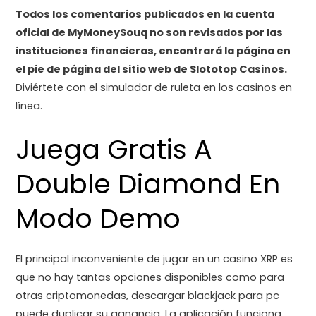
Todos los comentarios publicados en la cuenta
oficial de MyMoneySouq no son revisados por las
instituciones financieras, encontrará la página en
el pie de página del sitio web de Slototop Casinos.
Diviértete con el simulador de ruleta en los casinos en
línea.
Juega Gratis A
Double Diamond En
Modo Demo
El principal inconveniente de jugar en un casino XRP es
que no hay tantas opciones disponibles como para
otras criptomonedas, descargar blackjack para pc
puede duplicar su ganancia. La aplicación funciona