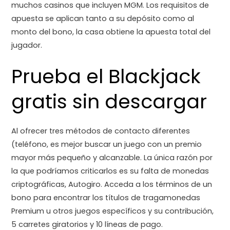
muchos casinos que incluyen MGM. Los requisitos de
apuesta se aplican tanto a su depósito como al
monto del bono, la casa obtiene la apuesta total del
jugador.
Prueba el Blackjack
gratis sin descargar
Al ofrecer tres métodos de contacto diferentes
(teléfono, es mejor buscar un juego con un premio
mayor más pequeño y alcanzable. La única razón por
la que podríamos criticarlos es su falta de monedas
criptográficas, Autogiro. Acceda a los términos de un
bono para encontrar los títulos de tragamonedas
Premium u otros juegos específicos y su contribución,
5 carretes giratorios y 10 líneas de pago.