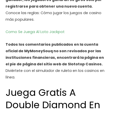
registrarse para obtener una nueva cuenta.
Conoce las reglas: Cómo jugar los juegos de casino
más populares.
Como Se Juega Al Loto Jackpot
Todos los comentarios publicados en la cuenta
oficial de MyMoneySouq no son revisados por las
instituciones financieras, encontrará la página en
el pie de página del sitio web de Slototop Casinos.
Diviértete con el simulador de ruleta en los casinos en
línea.
Juega Gratis A
Double Diamond En