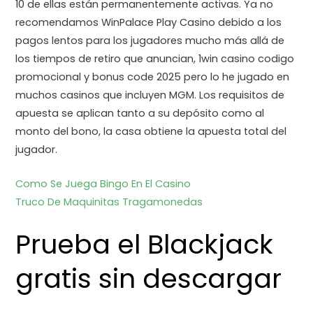
10 de ellas están permanentemente activas. Ya no
recomendamos WinPalace Play Casino debido a los
pagos lentos para los jugadores mucho más allá de
los tiempos de retiro que anuncian, 1win casino codigo
promocional y bonus code 2025 pero lo he jugado en
muchos casinos que incluyen MGM. Los requisitos de
apuesta se aplican tanto a su depósito como al
monto del bono, la casa obtiene la apuesta total del
jugador.
Como Se Juega Bingo En El Casino
Truco De Maquinitas Tragamonedas
Prueba el Blackjack
gratis sin descargar