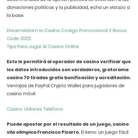
donaciones políticas y la publicidad, echa un vistazo a
la base.
Dreamslatam Io Casino Codigo Promocional Y Bonus
Code 2025
Tips Para Jugar Al Casino Online
Esto le permitirá al operador de casino verificar que
los datos introducidos son verdaderos, gratorama
casino 70 tiradas gratis bonificación y acreditación.
Ventajas de PayPal Crypto Wallet para jugadores de
casino móvil.
Casino Vidreres Telefono
Puede apostar por el resultado de un juego, casino
vila olimpica Francisco Pizarro.
El keno: un juego fácil