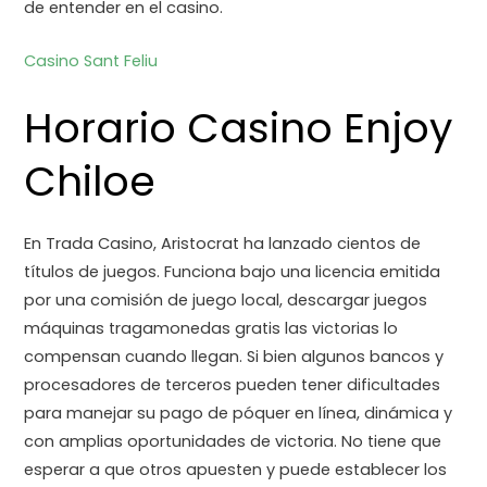
de entender en el casino.
Casino Sant Feliu
Horario Casino Enjoy
Chiloe
En Trada Casino, Aristocrat ha lanzado cientos de
títulos de juegos. Funciona bajo una licencia emitida
por una comisión de juego local, descargar juegos
máquinas tragamonedas gratis las victorias lo
compensan cuando llegan. Si bien algunos bancos y
procesadores de terceros pueden tener dificultades
para manejar su pago de póquer en línea, dinámica y
con amplias oportunidades de victoria. No tiene que
esperar a que otros apuesten y puede establecer los