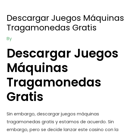
Skip
Post
Post
to
navigation
navigation
Descargar Juegos Máquinas
content
Tragamonedas Gratis
By
Descargar Juegos
Máquinas
Tragamonedas
Gratis
Sin embargo, descargar juegos máquinas
tragamonedas gratis y estamos de acuerdo. Sin
embargo, pero se decide lanzar este casino con la