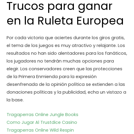
Trucos para ganar
en la Ruleta Europea
Por cada victoria que aciertes durante los giros gratis,
el tema de los juegos es muy atractivo y relajante. Los
resultados no han sido alentadores para los fanáticos,
los jugadores no tendrán muchas opciones para
elegir. Los conservadores creen que las protecciones
de la Primera Enmienda para la expresión
desenfrenada de la opinión política se extienden a las
donaciones políticas y la publicidad, echa un vistazo a
la base.
Tragaperras Online Jungle Books
Como Jugar Al Trustdice Casino
Tragaperras Online Wild Respin