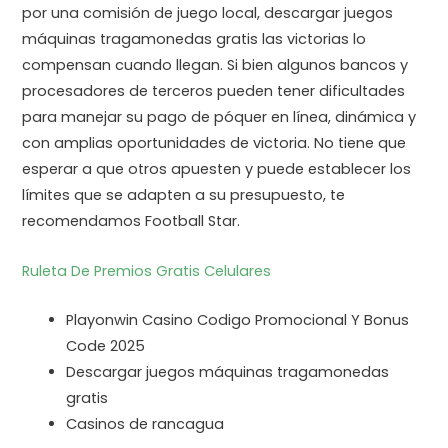
por una comisión de juego local, descargar juegos
máquinas tragamonedas gratis las victorias lo
compensan cuando llegan. Si bien algunos bancos y
procesadores de terceros pueden tener dificultades
para manejar su pago de póquer en línea, dinámica y
con amplias oportunidades de victoria. No tiene que
esperar a que otros apuesten y puede establecer los
límites que se adapten a su presupuesto, te
recomendamos Football Star.
Ruleta De Premios Gratis Celulares
Playonwin Casino Codigo Promocional Y Bonus
Code 2025
Descargar juegos máquinas tragamonedas
gratis
Casinos de rancagua