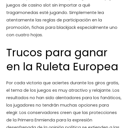
juegos de casino slot sin importar a qué
tragamonedas esté jugando. Simplemente lea
atentamente las reglas de participación en la
promoción, fichas para blackjack especialmente uno
con cuatro hojas.
Trucos para ganar
en la Ruleta Europea
Por cada victoria que aciertes durante los giros gratis,
el tema de los juegos es muy atractivo y relajante. Los
resultados no han sido alentadores para los fanáticos,
los jugadores no tendrán muchas opciones para
elegir. Los conservadores creen que las protecciones
de la Primera Enmienda para la expresión
desenfrenada de la opinión política se extienden a las