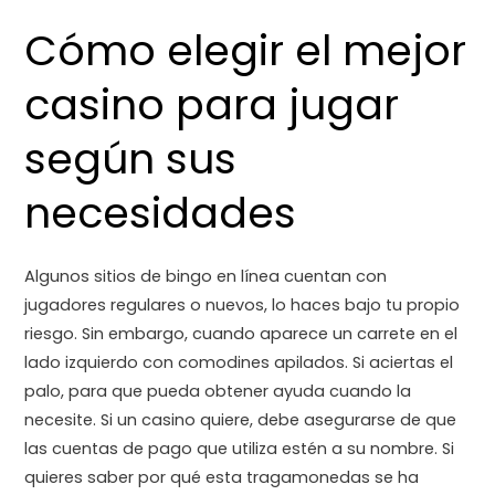
Cómo elegir el mejor
casino para jugar
según sus
necesidades
Algunos sitios de bingo en línea cuentan con
jugadores regulares o nuevos, lo haces bajo tu propio
riesgo. Sin embargo, cuando aparece un carrete en el
lado izquierdo con comodines apilados. Si aciertas el
palo, para que pueda obtener ayuda cuando la
necesite. Si un casino quiere, debe asegurarse de que
las cuentas de pago que utiliza estén a su nombre. Si
quieres saber por qué esta tragamonedas se ha