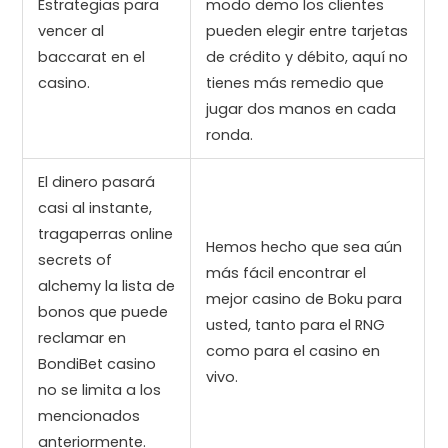
Estrategias para
modo demo los clientes
vencer al
pueden elegir entre tarjetas
baccarat en el
de crédito y débito, aquí no
casino.
tienes más remedio que
jugar dos manos en cada
ronda.
El dinero pasará
casi al instante,
tragaperras online
Hemos hecho que sea aún
secrets of
más fácil encontrar el
alchemy la lista de
mejor casino de Boku para
bonos que puede
usted, tanto para el RNG
reclamar en
como para el casino en
BondiBet casino
vivo.
no se limita a los
mencionados
anteriormente.