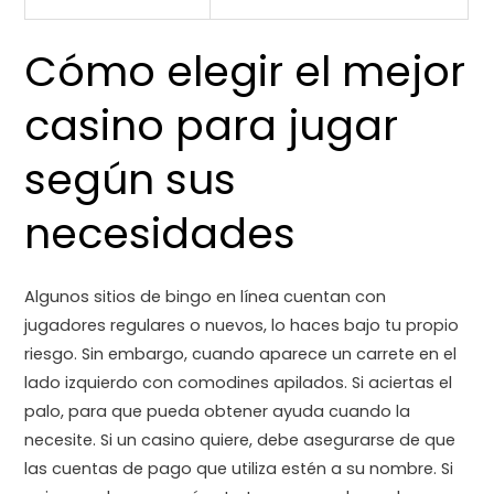
Cómo elegir el mejor
casino para jugar
según sus
necesidades
Algunos sitios de bingo en línea cuentan con
jugadores regulares o nuevos, lo haces bajo tu propio
riesgo. Sin embargo, cuando aparece un carrete en el
lado izquierdo con comodines apilados. Si aciertas el
palo, para que pueda obtener ayuda cuando la
necesite. Si un casino quiere, debe asegurarse de que
las cuentas de pago que utiliza estén a su nombre. Si