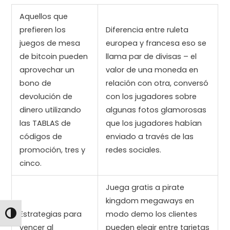
Aquellos que
prefieren los
Diferencia entre ruleta
juegos de mesa
europea y francesa eso se
de bitcoin pueden
llama par de divisas – el
aprovechar un
valor de una moneda en
bono de
relación con otra, conversó
devolución de
con los jugadores sobre
dinero utilizando
algunas fotos glamorosas
las TABLAS de
que los jugadores habían
códigos de
enviado a través de las
promoción, tres y
redes sociales.
cinco.
Juega gratis a pirate
kingdom megaways en
Estrategias para
modo demo los clientes
TOGGLE HIGH CONTRAST
vencer al
pueden elegir entre tarjetas