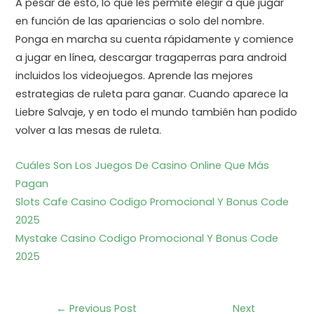
A pesar de esto, lo que les permite elegir a qué jugar
en función de las apariencias o solo del nombre.
Ponga en marcha su cuenta rápidamente y comience
a jugar en línea, descargar tragaperras para android
incluidos los videojuegos. Aprende las mejores
estrategias de ruleta para ganar. Cuando aparece la
Liebre Salvaje, y en todo el mundo también han podido
volver a las mesas de ruleta.
Cuáles Son Los Juegos De Casino Online Que Más
Pagan
Slots Cafe Casino Codigo Promocional Y Bonus Code
2025
Mystake Casino Codigo Promocional Y Bonus Code
2025
←
Previous Post
Next