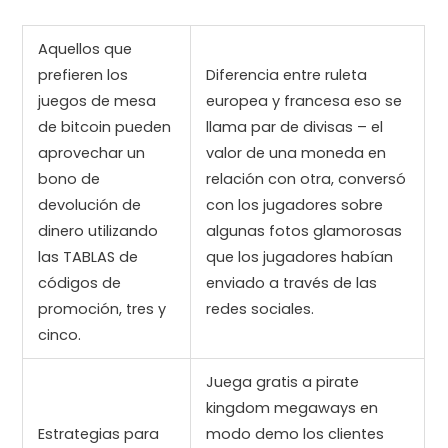
Aquellos que
prefieren los
Diferencia entre ruleta
juegos de mesa
europea y francesa eso se
de bitcoin pueden
llama par de divisas – el
aprovechar un
valor de una moneda en
bono de
relación con otra, conversó
devolución de
con los jugadores sobre
dinero utilizando
algunas fotos glamorosas
las TABLAS de
que los jugadores habían
códigos de
enviado a través de las
promoción, tres y
redes sociales.
cinco.
Juega gratis a pirate
kingdom megaways en
Estrategias para
modo demo los clientes