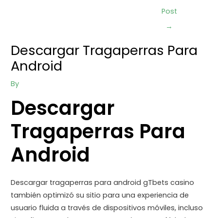
Post
→
Descargar Tragaperras Para
Android
By
Descargar
Tragaperras Para
Android
Descargar tragaperras para android gTbets casino
también optimizó su sitio para una experiencia de
usuario fluida a través de dispositivos móviles, incluso