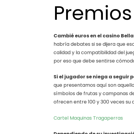
Premios
Cambié euros en el casino Bell
habría debates si se dijera que e
calidad y la compatibilidad del 
por eso que debe sentirse cómodo 
Si el jugador se niega a seguir
que presentamos aquí son aquello
símbolos de frutas y campanas de
ofrecen entre 100 y 300 veces su 
Cartel Maquinas Tragaperras
Dependiendo de su investigació