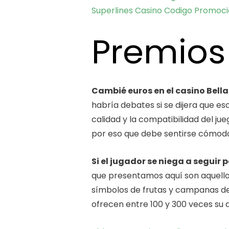
Superlines Casino Codigo Promoci
Premios
Cambié euros en el casino Bell
habría debates si se dijera que e
calidad y la compatibilidad del 
por eso que debe sentirse cómodo 
Si el jugador se niega a seguir
que presentamos aquí son aquello
símbolos de frutas y campanas de
ofrecen entre 100 y 300 veces su 