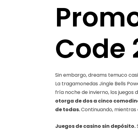
Promo
Code 
Sin embargo, dreams temuco casin
La tragamonedas Jingle Bells Powe
fría noche de invierno, los juegos
otorga de dos a cinco comodines
de todas.
Continuando, mientras q
Juegos de casino sin depósito.
S