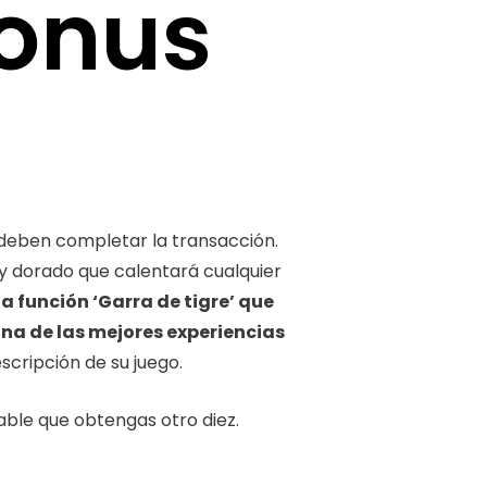
Bonus
deben completar la transacción.
 y dorado que calentará cualquier
a función ‘Garra de tigre’ que
una de las mejores experiencias
cripción de su juego.
able que obtengas otro diez.