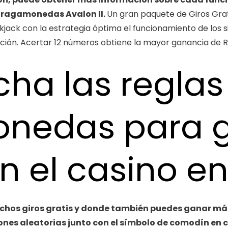
 tragamonedas Avalon II.
Un gran paquete de Giros Gra
jack con la estrategia óptima el funcionamiento de los s
ación. Acertar 12 números obtiene la mayor ganancia de R
ha las reglas
nedas para 
n el casino en
chos giros gratis y donde también puedes ganar más
ones aleatorias junto con el símbolo de comodín en 