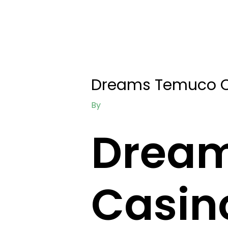
Skip
to
content
Post
Post
Post
navigation
navigation
navigation
Dreams Temuco C
By
Drea
Casin