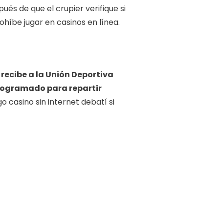
és de que el crupier verifique si
ohíbe jugar en casinos en línea.
recibe a la Unión Deportiva
programado para repartir
 casino sin internet debatí si