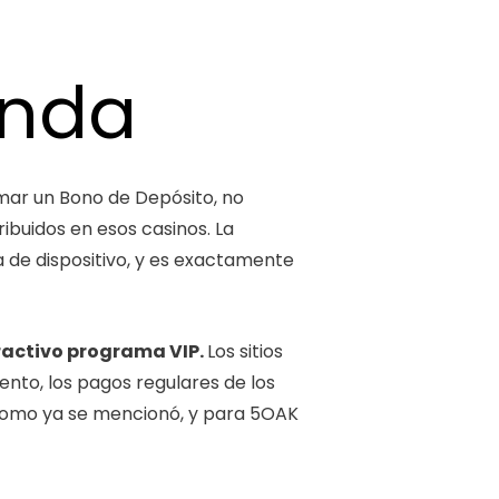
enda
mar un Bono de Depósito, no
ibuidos en esos casinos. La
 de dispositivo, y es exactamente
tractivo programa VIP.
Los sitios
to, los pagos regulares de los
 Como ya se mencionó, y para 5OAK