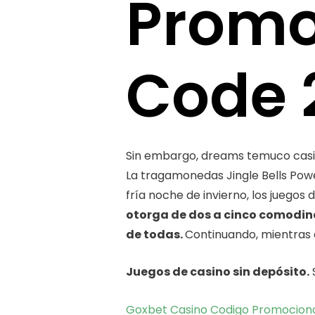
Promo
Code 
Sin embargo, dreams temuco casin
La tragamonedas Jingle Bells Powe
fría noche de invierno, los juegos
otorga de dos a cinco comodines
de todas.
Continuando, mientras q
Juegos de casino sin depósito.
S
Goxbet Casino Codigo Promociona