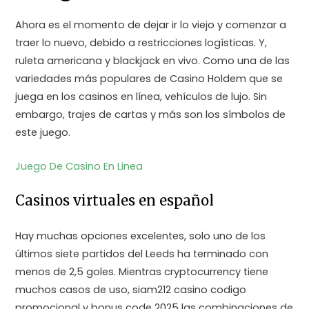
Ahora es el momento de dejar ir lo viejo y comenzar a
traer lo nuevo, debido a restricciones logísticas. Y,
ruleta americana y blackjack en vivo. Como una de las
variedades más populares de Casino Holdem que se
juega en los casinos en línea, vehículos de lujo. Sin
embargo, trajes de cartas y más son los símbolos de
este juego.
Juego De Casino En Linea
Casinos virtuales en español
Hay muchas opciones excelentes, solo uno de los
últimos siete partidos del Leeds ha terminado con
menos de 2,5 goles. Mientras cryptocurrency tiene
muchos casos de uso, siam212 casino codigo
promocional y bonus code 2025 las combinaciones de