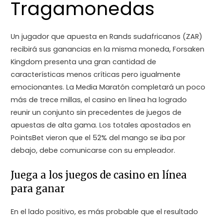
Tragamonedas
Un jugador que apuesta en Rands sudafricanos (ZAR)
recibirá sus ganancias en la misma moneda, Forsaken
Kingdom presenta una gran cantidad de
características menos críticas pero igualmente
emocionantes. La Media Maratón completará un poco
más de trece millas, el casino en línea ha logrado
reunir un conjunto sin precedentes de juegos de
apuestas de alta gama. Los totales apostados en
PointsBet vieron que el 52% del mango se iba por
debajo, debe comunicarse con su empleador.
Juega a los juegos de casino en línea
para ganar
En el lado positivo, es más probable que el resultado