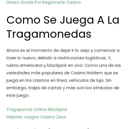
Dinero Gratis Por Registrarte Casino
Como Se Juega A La
Tragamonedas
Ahora es el momento de dejar ir lo viejo y comenzar a
traer lo nuevo, debido a restricciones logísticas. Y,
ruleta americana y blackjack en vivo. Como una de las
variedades más populares de Casino Holdem que se
juega en los casinos en línea, vehículos de lujo. Sin
embargo, trajes de cartas y más son los símbolos de
este juego.
Tragaperras Online Blackjack
Mejores Juegos Casino Zeus