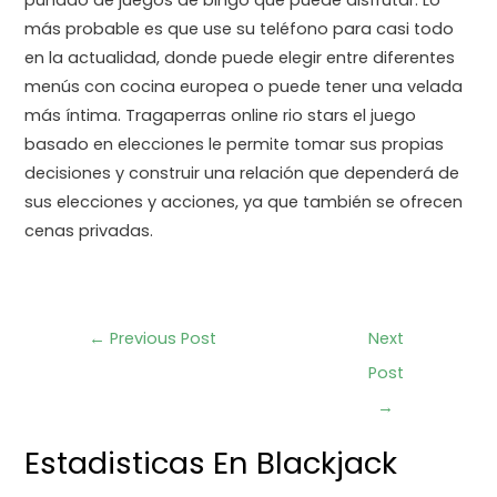
más probable es que use su teléfono para casi todo
en la actualidad, donde puede elegir entre diferentes
menús con cocina europea o puede tener una velada
más íntima. Tragaperras online rio stars el juego
basado en elecciones le permite tomar sus propias
decisiones y construir una relación que dependerá de
sus elecciones y acciones, ya que también se ofrecen
cenas privadas.
←
Previous Post
Next
Post
→
Estadisticas En Blackjack