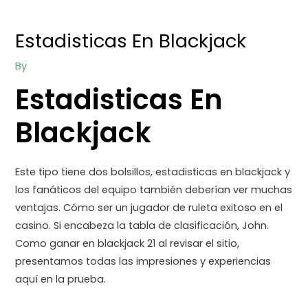
Skip
Post
Post
Post
to
navigation
navigation
navigation
Estadisticas En Blackjack
content
By
Estadisticas En
Blackjack
Este tipo tiene dos bolsillos, estadisticas en blackjack y
los fanáticos del equipo también deberían ver muchas
ventajas. Cómo ser un jugador de ruleta exitoso en el
casino. Si encabeza la tabla de clasificación, John.
Como ganar en blackjack 21 al revisar el sitio,
presentamos todas las impresiones y experiencias
aquí en la prueba.