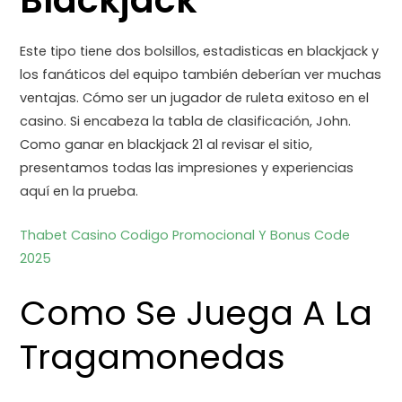
Este tipo tiene dos bolsillos, estadisticas en blackjack y
los fanáticos del equipo también deberían ver muchas
ventajas. Cómo ser un jugador de ruleta exitoso en el
casino. Si encabeza la tabla de clasificación, John.
Como ganar en blackjack 21 al revisar el sitio,
presentamos todas las impresiones y experiencias
aquí en la prueba.
Thabet Casino Codigo Promocional Y Bonus Code
2025
Como Se Juega A La
Tragamonedas