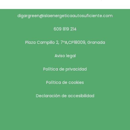
digargreen@islaenergeticaautosuficiente.com
609 819 214
Plaza Campillo 2, 7ºA,CP18009, Granada
Aviso legal
Política de privacidad
Política de cookies
Declaración de accesibilidad