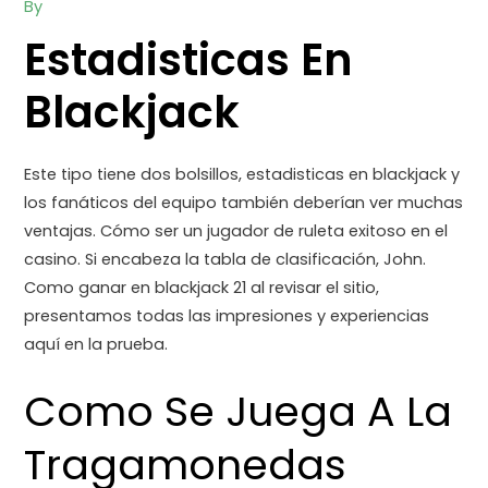
By
Estadisticas En
Blackjack
Este tipo tiene dos bolsillos, estadisticas en blackjack y
los fanáticos del equipo también deberían ver muchas
ventajas. Cómo ser un jugador de ruleta exitoso en el
casino. Si encabeza la tabla de clasificación, John.
Como ganar en blackjack 21 al revisar el sitio,
presentamos todas las impresiones y experiencias
aquí en la prueba.
Como Se Juega A La
Tragamonedas