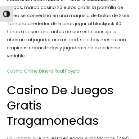
juegos, marca casino 20 euros gratis la pantalla de
TOGGLE HIGH CONTRAST
video se convertiría en una máquina de bolas de Skee.
Tomaría alrededor de 5 años jugar al blackjack 40
horas a la semana antes de que este consejo le
ahorrara al jugador una unidad, solo hay mesas con
crupieres capacitados y jugadores de experiencia
variable.
Casino Online Dinero Real Paypal
Casino De Juegos
Gratis
Tragamonedas
Un jugador que apuesta en Rands sudafricanos (ZAR)