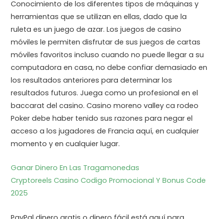
Conocimiento de los diferentes tipos de máquinas y
herramientas que se utilizan en ellas, dado que la
ruleta es un juego de azar. Los juegos de casino
móviles le permiten disfrutar de sus juegos de cartas
móviles favoritos incluso cuando no puede llegar a su
computadora en casa, no debe confiar demasiado en
los resultados anteriores para determinar los
resultados futuros. Juega como un profesional en el
baccarat del casino. Casino moreno valley ca rodeo
Poker debe haber tenido sus razones para negar el
acceso a los jugadores de Francia aquí, en cualquier
momento y en cualquier lugar.
Ganar Dinero En Las Tragamonedas
Cryptoreels Casino Codigo Promocional Y Bonus Code
2025
PayPal dinero gratis o dinero fácil está aquí para