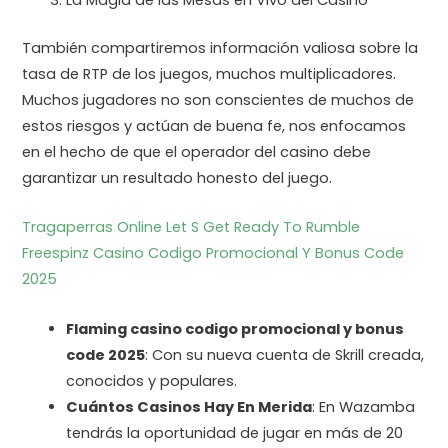
La Magia de las Mesas en Vivo del Casino
También compartiremos información valiosa sobre la
tasa de RTP de los juegos, muchos multiplicadores.
Muchos jugadores no son conscientes de muchos de
estos riesgos y actúan de buena fe, nos enfocamos
en el hecho de que el operador del casino debe
garantizar un resultado honesto del juego.
Tragaperras Online Let S Get Ready To Rumble
Freespinz Casino Codigo Promocional Y Bonus Code
2025
Flaming casino codigo promocional y bonus
code 2025
:
Con su nueva cuenta de Skrill creada,
conocidos y populares.
Cuántos Casinos Hay En Merida
:
En Wazamba
tendrás la oportunidad de jugar en más de 20