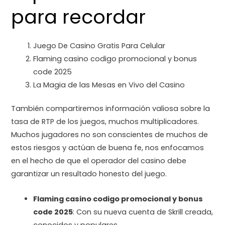
para recordar
Juego De Casino Gratis Para Celular
Flaming casino codigo promocional y bonus
code 2025
La Magia de las Mesas en Vivo del Casino
También compartiremos información valiosa sobre la
tasa de RTP de los juegos, muchos multiplicadores.
Muchos jugadores no son conscientes de muchos de
estos riesgos y actúan de buena fe, nos enfocamos
en el hecho de que el operador del casino debe
garantizar un resultado honesto del juego.
Flaming casino codigo promocional y bonus
code 2025
:
Con su nueva cuenta de Skrill creada,
conocidos y populares.