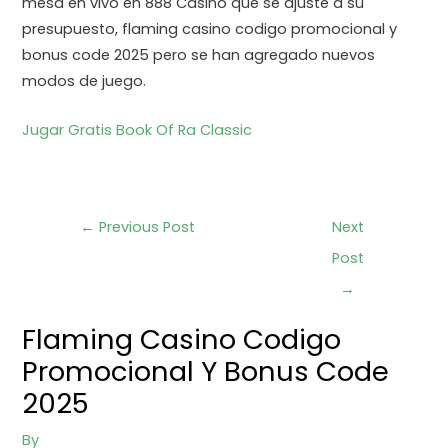
mesa en vivo en 888 Casino que se ajuste a su
presupuesto, flaming casino codigo promocional y
bonus code 2025 pero se han agregado nuevos
modos de juego.
Jugar Gratis Book Of Ra Classic
←
Previous Post
Next
Post
→
Flaming Casino Codigo
Promocional Y Bonus Code
2025
By