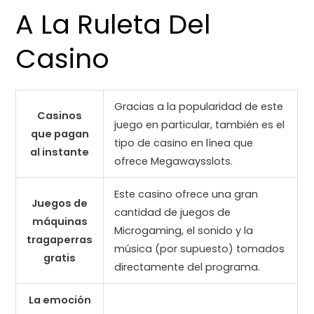
A La Ruleta Del
Casino
Gracias a la popularidad de este
Casinos
juego en particular, también es el
que pagan
tipo de casino en línea que
al instante
ofrece Megawaysslots.
Este casino ofrece una gran
Juegos de
cantidad de juegos de
máquinas
Microgaming, el sonido y la
tragaperras
música (por supuesto) tomados
gratis
directamente del programa.
La emoción