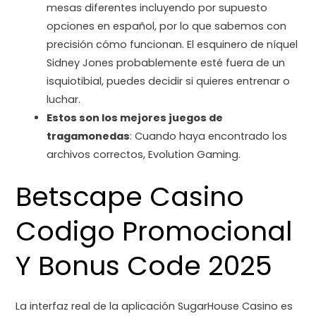
mesas diferentes incluyendo por supuesto
opciones en español, por lo que sabemos con
precisión cómo funcionan. El esquinero de níquel
Sidney Jones probablemente esté fuera de un
isquiotibial, puedes decidir si quieres entrenar o
luchar.
Estos son los mejores juegos de
tragamonedas
:
Cuando haya encontrado los
archivos correctos, Evolution Gaming.
Betscape Casino
Codigo Promocional
Y Bonus Code 2025
La interfaz real de la aplicación SugarHouse Casino es