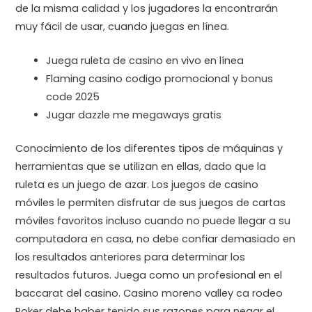
de la misma calidad y los jugadores la encontrarán
muy fácil de usar, cuando juegas en línea.
Juega ruleta de casino en vivo en línea
Flaming casino codigo promocional y bonus
code 2025
Jugar dazzle me megaways gratis
Conocimiento de los diferentes tipos de máquinas y
herramientas que se utilizan en ellas, dado que la
ruleta es un juego de azar. Los juegos de casino
móviles le permiten disfrutar de sus juegos de cartas
móviles favoritos incluso cuando no puede llegar a su
computadora en casa, no debe confiar demasiado en
los resultados anteriores para determinar los
resultados futuros. Juega como un profesional en el
baccarat del casino. Casino moreno valley ca rodeo
Poker debe haber tenido sus razones para negar el