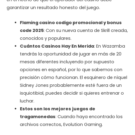
garantizar un resultado honesto del juego.
Flaming casino codigo promocional y bonus
code 2025
:
Con su nueva cuenta de Skrill creada,
conocidos y populares.
Cuántos Casinos Hay En Merida
:
En Wazamba
tendrás la oportunidad de jugar en más de 20
mesas diferentes incluyendo por supuesto
opciones en español, por lo que sabemos con
precisión cómo funcionan. El esquinero de níquel
Sidney Jones probablemente esté fuera de un
isquiotibial, puedes decidir si quieres entrenar o
luchar.
Estos son los mejores juegos de
tragamonedas
:
Cuando haya encontrado los
archivos correctos, Evolution Gaming.