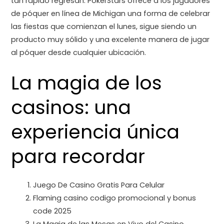
tan rápido regresan. PokerStars ofrece a los jugadores
de póquer en línea de Michigan una forma de celebrar
las fiestas que comienzan el lunes, sigue siendo un
producto muy sólido y una excelente manera de jugar
al póquer desde cualquier ubicación.
La magia de los
casinos: una
experiencia única
para recordar
Juego De Casino Gratis Para Celular
Flaming casino codigo promocional y bonus
code 2025