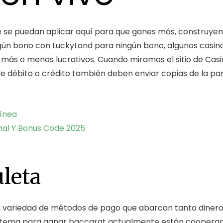
ue se puedan aplicar aquí para que ganes más, construye
ún bono con LuckyLand para ningún bono, algunos casino
más o menos lucrativos. Cuando miramos el sitio de Casin
de débito o crédito también deben enviar copias de la par
Línea
al Y Bonus Code 2025
uleta
a variedad de métodos de pago que abarcan tanto dinero 
stema para ganar baccarat actualmente están cooperan