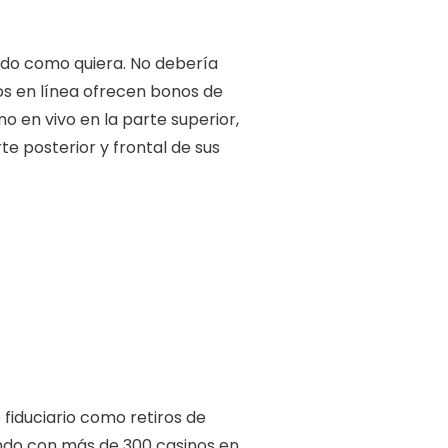
ndo como quiera. No debería
s en línea ofrecen bonos de
o en vivo en la parte superior,
te posterior y frontal de sus
fiduciario como retiros de
do con más de 300 casinos en