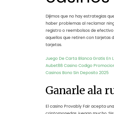
Dijimos que no hay estrategias q
haber problemas al reclamar ning
registro o reembolsos de efectivo 
aquellos que retiren con tarjetas 
tarjetas.
Juego De Carta Blanca Gratis En 
Aubet88 Casino Codigo Promocion
Casinos Bono Sin Deposito 2025
Ganarle ala r
El casino Provably Fair acepta un
criptomonedas, juegan mucho. Si