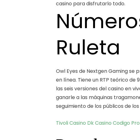
casino para disfrutarlo todo.
Números
Ruleta
Owl Eyes de Nextgen Gaming se pre
en línea. Tiene un RTP teórico de
las seis versiones del casino en v
ganarle a las máquinas tragamoneda
seguimiento de los públicos de lo
Tivoli Casino Dk Casino Codigo P