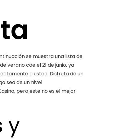
eta
tinuación se muestra una lista de
e verano cae el 21 de junio, ya
rectamente a usted. Disfruta de un
go sea de un nivel
sino, pero este no es el mejor
 y