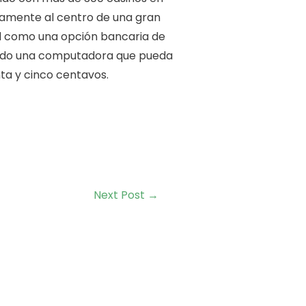
eamente al centro de una gran
rd como una opción bancaria de
scando una computadora que pueda
nta y cinco centavos.
Next Post
→