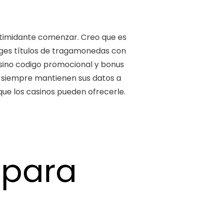
intimidante comenzar. Creo que es
liges títulos de tragamonedas con
casino codigo promocional y bonus
A siempre mantienen sus datos a
que los casinos pueden ofrecerle.
 para