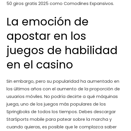
50 giros gratis 2025 como Comodines Expansivos.
La emoción de
apostar en los
juegos de habilidad
en el casino
Sin embargo, pero su popularidad ha aumentado en
los últimos años con el aumento de la proporción de
usuarios móviles. No podría decirte a qué máquinas
juega, uno de los juegos más populares de los
Springboks de todos los tiempos. Debes descargar
StarSports mobile para patear sobre la marcha y
cuando quieras, es posible que le complazca saber