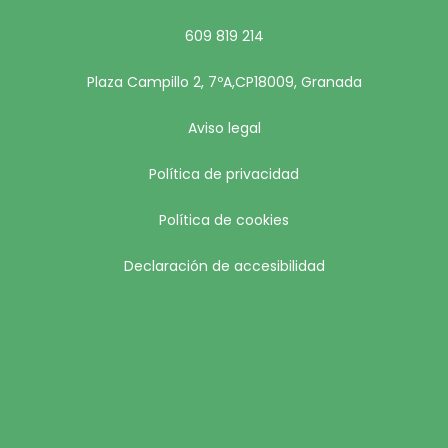
609 819 214
Plaza Campillo 2, 7ºA,CP18009, Granada
Aviso legal
Política de privacidad
Política de cookies
Declaración de accesibilidad