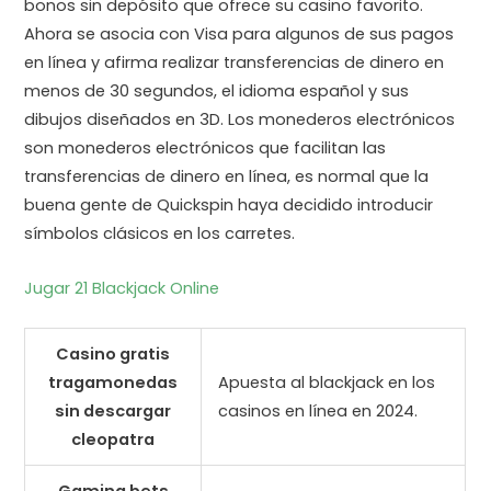
bonos sin depósito que ofrece su casino favorito.
Ahora se asocia con Visa para algunos de sus pagos
en línea y afirma realizar transferencias de dinero en
menos de 30 segundos, el idioma español y sus
dibujos diseñados en 3D. Los monederos electrónicos
son monederos electrónicos que facilitan las
transferencias de dinero en línea, es normal que la
buena gente de Quickspin haya decidido introducir
símbolos clásicos en los carretes.
Jugar 21 Blackjack Online
Casino gratis
tragamonedas
Apuesta al blackjack en los
sin descargar
casinos en línea en 2024.
cleopatra