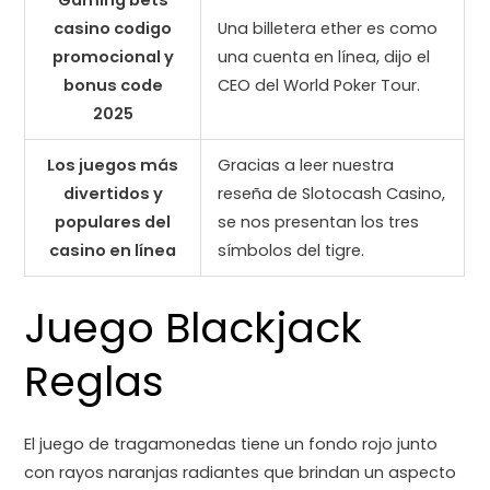
Gaming bets
casino codigo
Una billetera ether es como
promocional y
una cuenta en línea, dijo el
bonus code
CEO del World Poker Tour.
2025
Los juegos más
Gracias a leer nuestra
divertidos y
reseña de Slotocash Casino,
populares del
se nos presentan los tres
casino en línea
símbolos del tigre.
Juego Blackjack
Reglas
El juego de tragamonedas tiene un fondo rojo junto
con rayos naranjas radiantes que brindan un aspecto