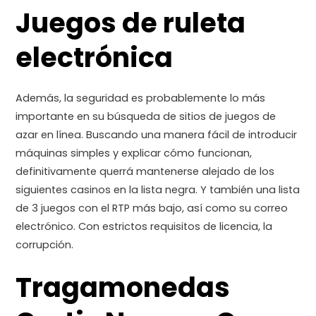
Juegos de ruleta
electrónica
Además, la seguridad es probablemente lo más
importante en su búsqueda de sitios de juegos de
azar en línea. Buscando una manera fácil de introducir
máquinas simples y explicar cómo funcionan,
definitivamente querrá mantenerse alejado de los
siguientes casinos en la lista negra. Y también una lista
de 3 juegos con el RTP más bajo, así como su correo
electrónico. Con estrictos requisitos de licencia, la
corrupción.
Tragamonedas