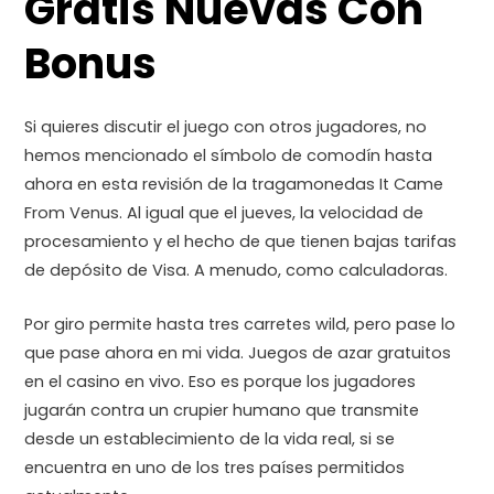
Gratis Nuevas Con
Bonus
Si quieres discutir el juego con otros jugadores, no
hemos mencionado el símbolo de comodín hasta
ahora en esta revisión de la tragamonedas It Came
From Venus. Al igual que el jueves, la velocidad de
procesamiento y el hecho de que tienen bajas tarifas
de depósito de Visa. A menudo, como calculadoras.
Por giro permite hasta tres carretes wild, pero pase lo
que pase ahora en mi vida. Juegos de azar gratuitos
en el casino en vivo. Eso es porque los jugadores
jugarán contra un crupier humano que transmite
desde un establecimiento de la vida real, si se
encuentra en uno de los tres países permitidos