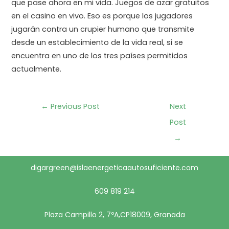
que pase ahora en mi vida. Juegos de azar gratuitos
en el casino en vivo. Eso es porque los jugadores
jugarán contra un crupier humano que transmite
desde un establecimiento de la vida real, si se
encuentra en uno de los tres países permitidos
actualmente.
←
Previous Post
Next
Post
→
digargreen@islaenergeticaautosuficiente.com
609 819 214
Plaza Campillo 2, 7ºA,CP18009, Granada