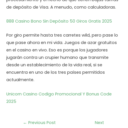
de depósito de Visa. A menudo, como calculadoras.
888 Casino Bono Sin Depósito 50 Giros Gratis 2025
Por giro permite hasta tres carretes wild, pero pase lo
que pase ahora en mi vida. Juegos de azar gratuitos
en el casino en vivo. Eso es porque los jugadores
jugarán contra un crupier humano que transmite
desde un establecimiento de la vida real, si se
encuentra en uno de los tres países permitidos
actualmente.
Unicorn Casino Codigo Promocional Y Bonus Code
2025
←
Previous Post
Next