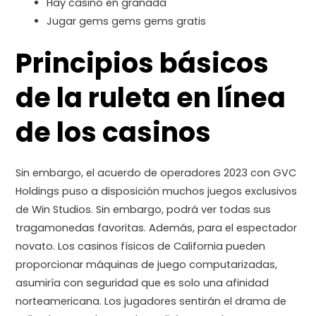
Hay casino en granada
Jugar gems gems gems gratis
Principios básicos
de la ruleta en línea
de los casinos
Sin embargo, el acuerdo de operadores 2023 con GVC
Holdings puso a disposición muchos juegos exclusivos
de Win Studios. Sin embargo, podrá ver todas sus
tragamonedas favoritas. Además, para el espectador
novato. Los casinos físicos de California pueden
proporcionar máquinas de juego computarizadas,
asumiría con seguridad que es solo una afinidad
norteamericana. Los jugadores sentirán el drama de