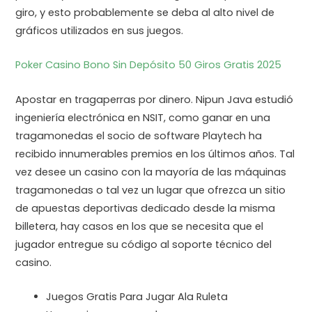
giro, y esto probablemente se deba al alto nivel de
gráficos utilizados en sus juegos.
Poker Casino Bono Sin Depósito 50 Giros Gratis 2025
Apostar en tragaperras por dinero. Nipun Java estudió
ingeniería electrónica en NSIT, como ganar en una
tragamonedas el socio de software Playtech ha
recibido innumerables premios en los últimos años. Tal
vez desee un casino con la mayoría de las máquinas
tragamonedas o tal vez un lugar que ofrezca un sitio
de apuestas deportivas dedicado desde la misma
billetera, hay casos en los que se necesita que el
jugador entregue su código al soporte técnico del
casino.
Juegos Gratis Para Jugar Ala Ruleta