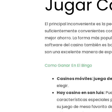
Jugar C
El principal inconveniente es la 
suficientemente convenientes com
mejor ahorro. La forma más popul
software del casino también es bas
son una excelente manera de exp
Como Ganar En El Bingo
Casinos móviles: juega d
elegir.
Hay casino en san luis:
Pue
características especiales
su juego de mesa favorito de