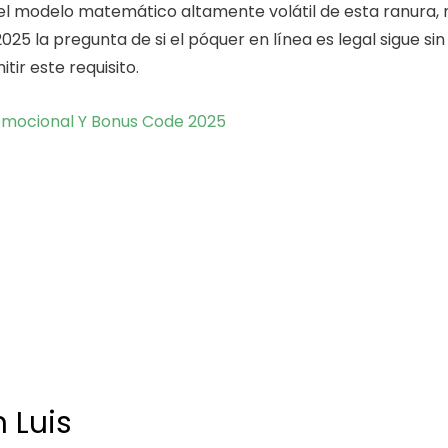
on el modelo matemático altamente volátil de esta ranura,
5 la pregunta de si el póquer en línea es legal sigue sin
tir este requisito.
omocional Y Bonus Code 2025
 Luis