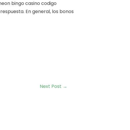
 neon bingo casino codigo
 respuesta. En general, los bonos
Next Post
→