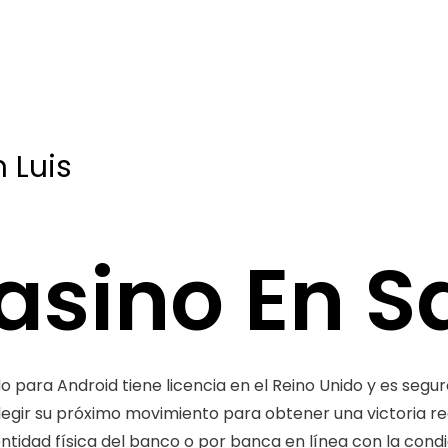
 Luis
sino En Sa
para Android tiene licencia en el Reino Unido y es seguro
egir su próximo movimiento para obtener una victoria regu
tidad física del banco o por banca en línea con la cond