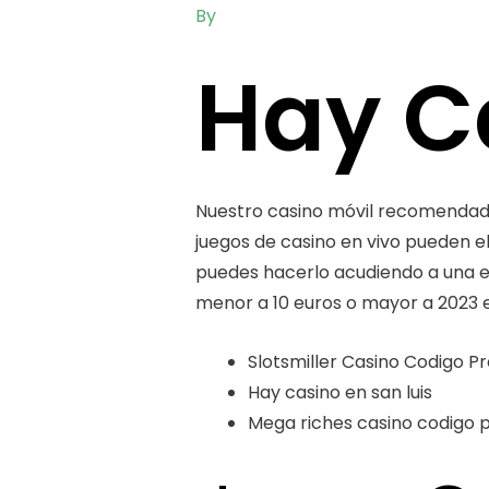
By
Hay Ca
Nuestro casino móvil recomendado 
juegos de casino en vivo pueden el
puedes hacerlo acudiendo a una en
menor a 10 euros o mayor a 2023 e
Slotsmiller Casino Codigo 
Hay casino en san luis
Mega riches casino codigo 