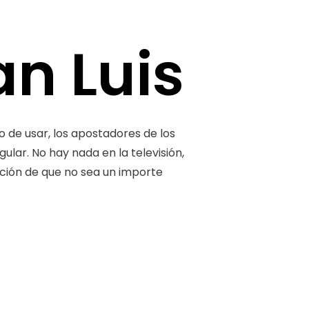
n Luis
 de usar, los apostadores de los
lar. No hay nada en la televisión,
ición de que no sea un importe