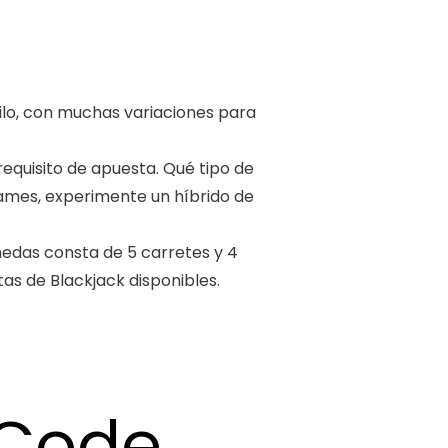
tilo, con muchas variaciones para
requisito de apuesta. Qué tipo de
mes, experimente un híbrido de
edas consta de 5 carretes y 4
as de Blackjack disponibles.
 Code