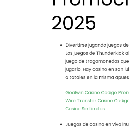
2025
Divertirse jugando juegos de 
Los juegos de Thunderkick aho
juego de tragamonedas que a
jugarlo. Hay casino en san lu
o totales en la misma apues
Goalwin Casino Codigo Pro
Wire Transfer Casino Codig
Casino Sin Limites
Juegos de casino en vivo inu