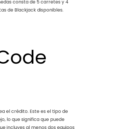
edas consta de 5 carretes y 4
as de Blackjack disponibles.
 Code
 el crédito. Este es el tipo de
, lo que significa que puede
e que incluyes al menos dos equipos