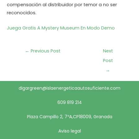
compensación al distribuidor por temor a no ser
reconocidos.
Juega Gratis A Mystery Museum En Modo Demo
←
Previous Post
Next
Post
→
digargreen@islaenergeticaautosuficiente.com
609 819 214
Plaza Campillo 2, 7ºA,CP18009, Granada
Aviso legal