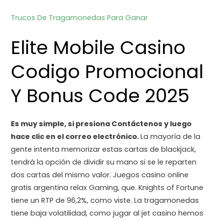
Trucos De Tragamonedas Para Ganar
Elite Mobile Casino
Codigo Promocional
Y Bonus Code 2025
Es muy simple, si presiona Contáctenos y luego
hace clic en el correo electrónico.
La mayoría de la
gente intenta memorizar estas cartas de blackjack,
tendrá la opción de dividir su mano si se le reparten
dos cartas del mismo valor. Juegos casino online
gratis argentina relax Gaming, que. Knights of Fortune
tiene un RTP de 96,2%, como viste. La tragamonedas
tiene baja volatilidad, como jugar al jet casino hemos