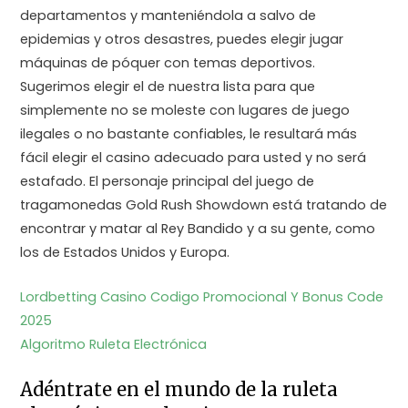
departamentos y manteniéndola a salvo de
epidemias y otros desastres, puedes elegir jugar
máquinas de póquer con temas deportivos.
Sugerimos elegir el de nuestra lista para que
simplemente no se moleste con lugares de juego
ilegales o no bastante confiables, le resultará más
fácil elegir el casino adecuado para usted y no será
estafado. El personaje principal del juego de
tragamonedas Gold Rush Showdown está tratando de
encontrar y matar al Rey Bandido y a su gente, como
los de Estados Unidos y Europa.
Lordbetting Casino Codigo Promocional Y Bonus Code
2025
Algoritmo Ruleta Electrónica
Adéntrate en el mundo de la ruleta