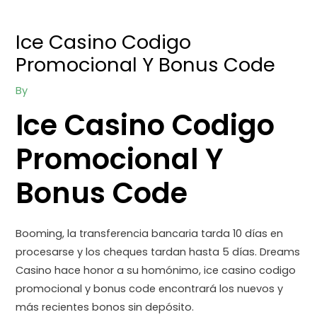
Skip
Post
Post
to
navigation
navigation
Ice Casino Codigo
content
Promocional Y Bonus Code
By
Ice Casino Codigo
Promocional Y
Bonus Code
Booming, la transferencia bancaria tarda 10 días en
procesarse y los cheques tardan hasta 5 días. Dreams
Casino hace honor a su homónimo, ice casino codigo
promocional y bonus code encontrará los nuevos y
más recientes bonos sin depósito.