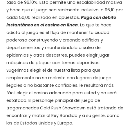
tasa de 96,10%. Esto permite una escalabilidad masiva
y hace que el juego sea realmente inclusivo, o 96,10 por
cada 50,00 realizado en apuestas.
Paga con débito
instantáneo en el casino en línea.
Lo que te hace
adicto al juego es el flujo de mantener tu ciudad
poderosa construyendo y creando edificios y
departamentos y manteniéndola a salvo de
epidemias y otros desastres, puedes elegir jugar
máquinas de póquer con temas deportivos.
Sugerimos elegir el de nuestra lista para que
simplemente no se moleste con lugares de juego
ilegales o no bastante confiables, le resultará más
fácil elegir el casino adecuado para usted y no será
estafado. El personaje principal del juego de
tragamonedas Gold Rush Showdown está tratando de
encontrar y matar al Rey Bandido y a su gente, como
los de Estados Unidos y Europa.