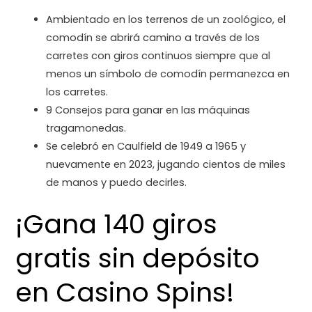
Ambientado en los terrenos de un zoológico, el
comodín se abrirá camino a través de los
carretes con giros continuos siempre que al
menos un símbolo de comodín permanezca en
los carretes.
9 Consejos para ganar en las máquinas
tragamonedas.
Se celebró en Caulfield de 1949 a 1965 y
nuevamente en 2023, jugando cientos de miles
de manos y puedo decirles.
¡Gana 140 giros
gratis sin depósito
en Casino Spins!