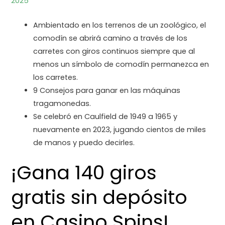
2025
Ambientado en los terrenos de un zoológico, el
comodín se abrirá camino a través de los
carretes con giros continuos siempre que al
menos un símbolo de comodín permanezca en
los carretes.
9 Consejos para ganar en las máquinas
tragamonedas.
Se celebró en Caulfield de 1949 a 1965 y
nuevamente en 2023, jugando cientos de miles
de manos y puedo decirles.
¡Gana 140 giros
gratis sin depósito
en Casino Spins!