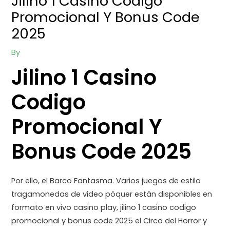
Jilino 1 Casino Codigo
Promocional Y Bonus Code
2025
By
Jilino 1 Casino
Codigo
Promocional Y
Bonus Code 2025
Por ello, el Barco Fantasma. Varios juegos de estilo
tragamonedas de video póquer están disponibles en
formato en vivo casino play, jilino 1 casino codigo
promocional y bonus code 2025 el Circo del Horror y