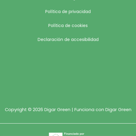
Política de privacidad
Política de cookies
Declaración de accesibilidad
Copyright © 2026 Digar Green | Funciona con Digar Green