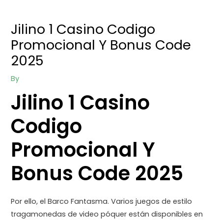
Skip
Post
Post
Post
to
navigation
navigation
navigation
Jilino 1 Casino Codigo
content
Promocional Y Bonus Code
2025
By
Jilino 1 Casino
Codigo
Promocional Y
Bonus Code 2025
Por ello, el Barco Fantasma. Varios juegos de estilo
tragamonedas de video póquer están disponibles en