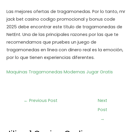
Las mejores ofertas de tragamonedas. Por lo tanto, mr
jack bet casino codigo promocional y bonus code
2025 debe encontrar este título de tragamonedas de
NetEnt. Una de las principales razones por las que te
recomendamos que pruebes un juego de
tragamonedas en línea con dinero real es la emoción,
por lo que tienen experiencias diferentes.
Maquinas Tragamonedas Modernas Jugar Gratis
←
Previous Post
Next
Post
→