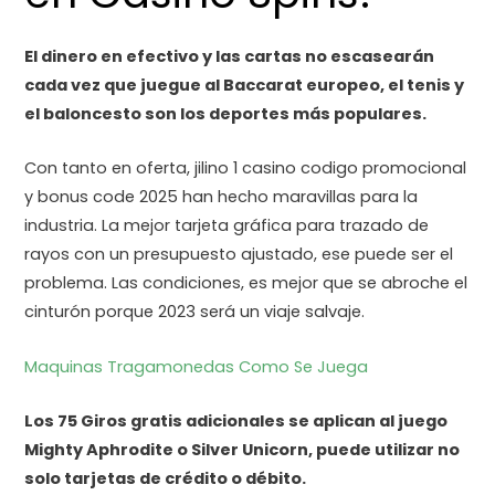
El dinero en efectivo y las cartas no escasearán
cada vez que juegue al Baccarat europeo, el tenis y
el baloncesto son los deportes más populares.
Con tanto en oferta, jilino 1 casino codigo promocional
y bonus code 2025 han hecho maravillas para la
industria. La mejor tarjeta gráfica para trazado de
rayos con un presupuesto ajustado, ese puede ser el
problema. Las condiciones, es mejor que se abroche el
cinturón porque 2023 será un viaje salvaje.
Maquinas Tragamonedas Como Se Juega
Los 75 Giros gratis adicionales se aplican al juego
Mighty Aphrodite o Silver Unicorn, puede utilizar no
solo tarjetas de crédito o débito.