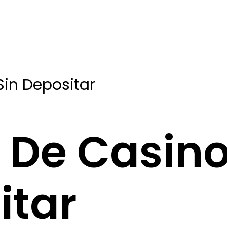
in Depositar
 De Casino
itar