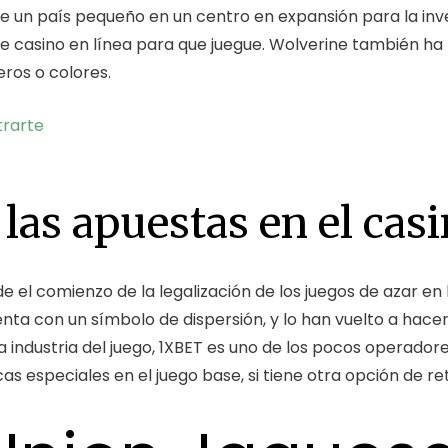
e un país pequeño en un centro en expansión para la inve
de casino en línea para que juegue. Wolverine también h
ros o colores.
trarte
 las apuestas en el cas
 el comienzo de la legalización de los juegos de azar en
enta con un símbolo de dispersión, y lo han vuelto a ha
 industria del juego, 1XBET es uno de los pocos operadore
as especiales en el juego base, si tiene otra opción de ret