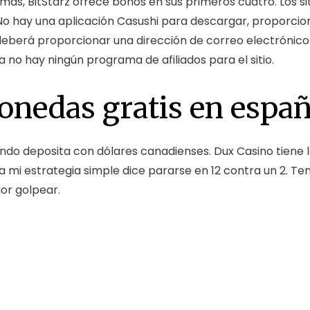
s, BitStarz ofrece bonos en sus primeros cuatro. Los sit
 No hay una aplicación Casushi para descargar, proporcion
 deberá proporcionar una dirección de correo electrónico
no hay ningún programa de afiliados para el sitio.
onedas gratis en españ
do deposita con dólares canadienses. Dux Casino tiene l
ta mi estrategia simple dice pararse en 12 contra un 2. Te
r golpear.