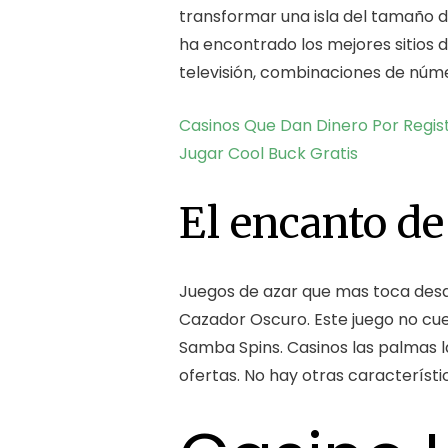
transformar una isla del tamaño d
ha encontrado los mejores sitios 
televisión, combinaciones de núme
Casinos Que Dan Dinero Por Regis
Jugar Cool Buck Gratis
El encanto de
Juegos de azar que mas toca desde
Cazador Oscuro. Este juego no cu
Samba Spins. Casinos las palmas la
ofertas. No hay otras característic