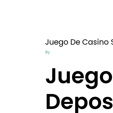
Skip
to
content
Post
Post
Post
Post
navigation
navigation
navigation
navigation
Juego De Casino S
By
Juego
Depos