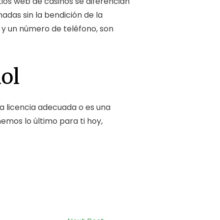
ios web de casinos se diferencian
adas sin la bendición de la
 y un número de teléfono, son
ol
a licencia adecuada o es una
nemos lo último para ti hoy,