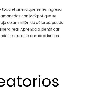
odo el dinero que se les ingresa,
ragamonedas con jackpot que se
jo de un millón de dólares, puede
inero real. Aprenda a identificar
ndo se trata de características
eatorios