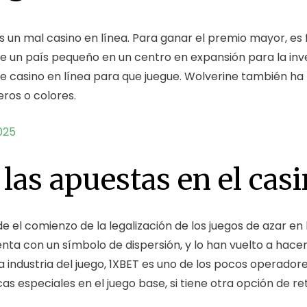
 un mal casino en línea. Para ganar el premio mayor, es f
e un país pequeño en un centro en expansión para la inve
de casino en línea para que juegue. Wolverine también h
ros o colores.
025
 las apuestas en el cas
 el comienzo de la legalización de los juegos de azar en
enta con un símbolo de dispersión, y lo han vuelto a ha
 industria del juego, 1XBET es uno de los pocos operadore
as especiales en el juego base, si tiene otra opción de ret