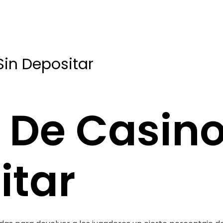
in Depositar
 De Casino
itar