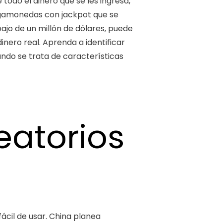
odo el dinero que se les ingresa,
ragamonedas con jackpot que se
jo de un millón de dólares, puede
inero real. Aprenda a identificar
ndo se trata de características
eatorios
ácil de usar. China planea