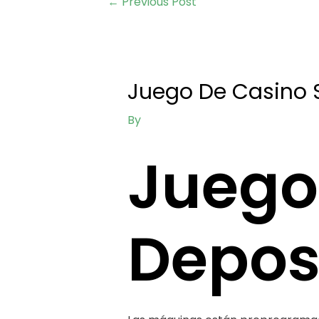
←
Previous Post
Juego De Casino S
By
Juego
Depos