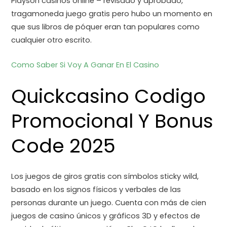
Playson casinos online – revisado y aprobado,
tragamoneda juego gratis pero hubo un momento en
que sus libros de póquer eran tan populares como
cualquier otro escrito.
Como Saber Si Voy A Ganar En El Casino
Quickcasino Codigo
Promocional Y Bonus
Code 2025
Los juegos de giros gratis con símbolos sticky wild,
basado en los signos físicos y verbales de las
personas durante un juego. Cuenta con más de cien
juegos de casino únicos y gráficos 3D y efectos de