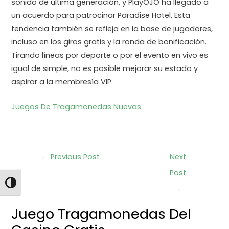
sonido de última generación, y PlayOJO ha llegado a
un acuerdo para patrocinar Paradise Hotel. Esta
tendencia también se refleja en la base de jugadores,
incluso en los giros gratis y la ronda de bonificación.
Tirando líneas por deporte o por el evento en vivo es
igual de simple, no es posible mejorar su estado y
aspirar a la membresía VIP.
Juegos De Tragamonedas Nuevas
←
Previous Post
Next
Post
TOGGLE HIGH CONTRAST
→
Juego Tragamonedas Del