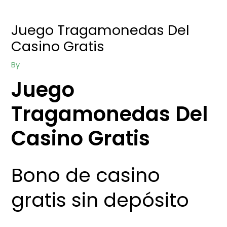
Skip
Post
Post
to
navigation
navigation
Juego Tragamonedas Del
content
Casino Gratis
By
Juego
Tragamonedas Del
Casino Gratis
Bono de casino
gratis sin depósito