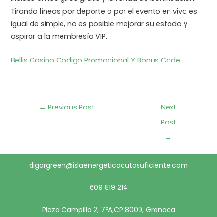
Tirando líneas por deporte o por el evento en vivo es
igual de simple, no es posible mejorar su estado y
aspirar a la membresía VIP.
Bellis Casino Codigo Promocional Y Bonus Code
←
Previous Post
Next
Post
→
digargreen@islaenergeticaautosuficiente.com
609 819 214
Plaza Campillo 2, 7ºA,CP18009, Granada