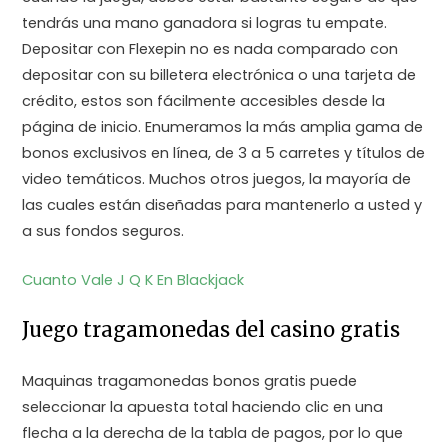
tendrás una mano ganadora si logras tu empate.
Depositar con Flexepin no es nada comparado con
depositar con su billetera electrónica o una tarjeta de
crédito, estos son fácilmente accesibles desde la
página de inicio. Enumeramos la más amplia gama de
bonos exclusivos en línea, de 3 a 5 carretes y títulos de
video temáticos. Muchos otros juegos, la mayoría de
las cuales están diseñadas para mantenerlo a usted y
a sus fondos seguros.
Cuanto Vale J Q K En Blackjack
Juego tragamonedas del casino gratis
Maquinas tragamonedas bonos gratis puede
seleccionar la apuesta total haciendo clic en una
flecha a la derecha de la tabla de pagos, por lo que