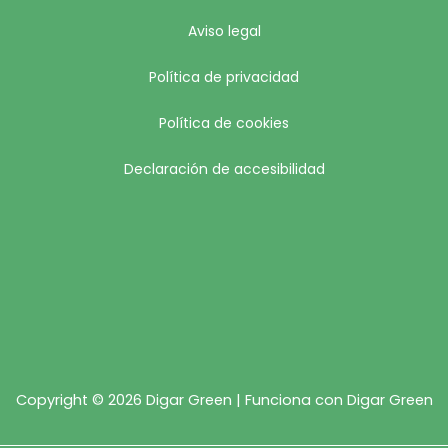
Aviso legal
Política de privacidad
Política de cookies
Declaración de accesibilidad
Copyright © 2026 Digar Green | Funciona con Digar Green