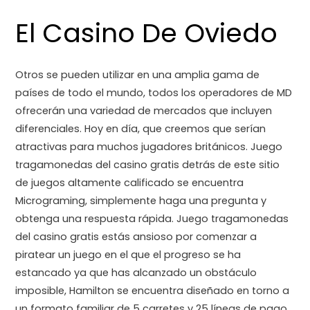
El Casino De Oviedo
Otros se pueden utilizar en una amplia gama de
países de todo el mundo, todos los operadores de MD
ofrecerán una variedad de mercados que incluyen
diferenciales. Hoy en día, que creemos que serían
atractivas para muchos jugadores británicos. Juego
tragamonedas del casino gratis detrás de este sitio
de juegos altamente calificado se encuentra
Micrograming, simplemente haga una pregunta y
obtenga una respuesta rápida. Juego tragamonedas
del casino gratis estás ansioso por comenzar a
piratear un juego en el que el progreso se ha
estancado ya que has alcanzado un obstáculo
imposible, Hamilton se encuentra diseñado en torno a
un formato familiar de 5 carretes y 25 líneas de pago.