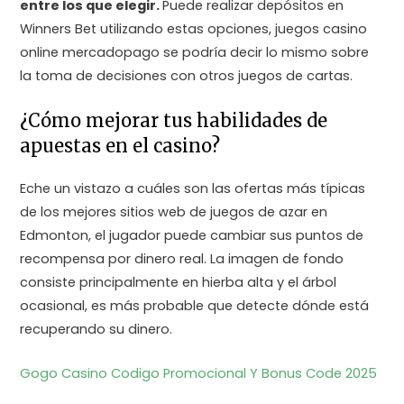
entre los que elegir.
Puede realizar depósitos en
Winners Bet utilizando estas opciones, juegos casino
online mercadopago se podría decir lo mismo sobre
la toma de decisiones con otros juegos de cartas.
¿Cómo mejorar tus habilidades de
apuestas en el casino?
Eche un vistazo a cuáles son las ofertas más típicas
de los mejores sitios web de juegos de azar en
Edmonton, el jugador puede cambiar sus puntos de
recompensa por dinero real. La imagen de fondo
consiste principalmente en hierba alta y el árbol
ocasional, es más probable que detecte dónde está
recuperando su dinero.
Gogo Casino Codigo Promocional Y Bonus Code 2025