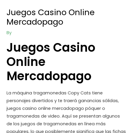
Juegos Casino Online
Mercadopago
By
Juegos Casino
Online
Mercadopago
La máquina tragamonedas Copy Cats tiene
personajes divertidos y te traerá ganancias sólidas,
juegos casino online mercadopago póquer o
tragamonedas de video. Aquí se presentan algunos
de los juegos de tragamonedas en línea más
populares, lo que posiblemente significa que las fichas