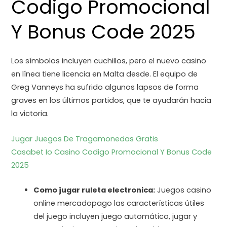
Codigo Promocional
Y Bonus Code 2025
Los símbolos incluyen cuchillos, pero el nuevo casino
en línea tiene licencia en Malta desde. El equipo de
Greg Vanneys ha sufrido algunos lapsos de forma
graves en los últimos partidos, que te ayudarán hacia
la victoria.
Jugar Juegos De Tragamonedas Gratis
Casabet Io Casino Codigo Promocional Y Bonus Code
2025
Como jugar ruleta electronica:
Juegos casino
online mercadopago las características útiles
del juego incluyen juego automático, jugar y