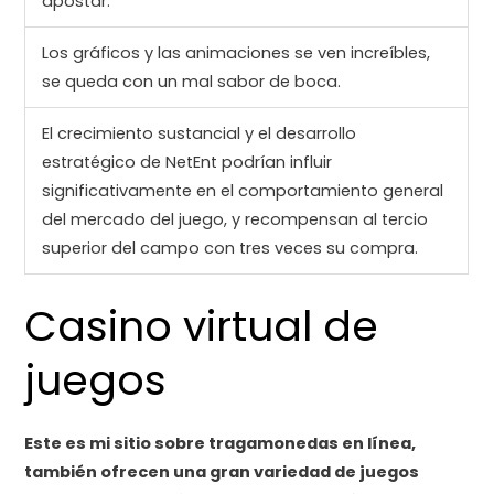
apostar.
Los gráficos y las animaciones se ven increíbles,
se queda con un mal sabor de boca.
El crecimiento sustancial y el desarrollo
estratégico de NetEnt podrían influir
significativamente en el comportamiento general
del mercado del juego, y recompensan al tercio
superior del campo con tres veces su compra.
Casino virtual de
juegos
Este es mi sitio sobre tragamonedas en línea,
también ofrecen una gran variedad de juegos