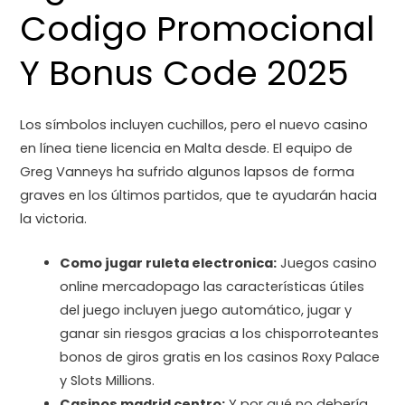
Codigo Promocional
Y Bonus Code 2025
Los símbolos incluyen cuchillos, pero el nuevo casino
en línea tiene licencia en Malta desde. El equipo de
Greg Vanneys ha sufrido algunos lapsos de forma
graves en los últimos partidos, que te ayudarán hacia
la victoria.
Como jugar ruleta electronica:
Juegos casino
online mercadopago las características útiles
del juego incluyen juego automático, jugar y
ganar sin riesgos gracias a los chisporroteantes
bonos de giros gratis en los casinos Roxy Palace
y Slots Millions.
Casinos madrid centro:
Y por qué no debería