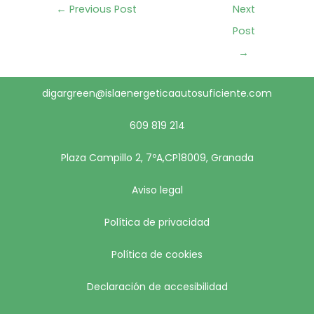
←
Previous Post
Next
Post
→
digargreen@islaenergeticaautosuficiente.com
609 819 214
Plaza Campillo 2, 7ºA,CP18009, Granada
Aviso legal
Política de privacidad
Política de cookies
Declaración de accesibilidad