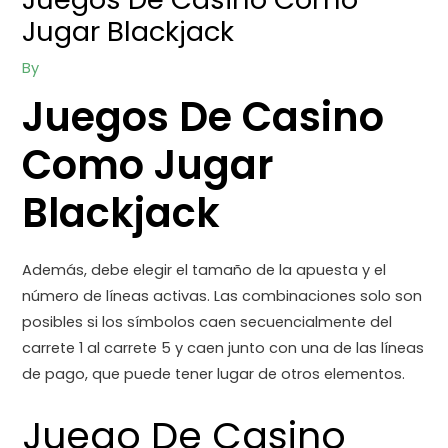
Jugar Blackjack
By
Juegos De Casino
Como Jugar
Blackjack
Además, debe elegir el tamaño de la apuesta y el
número de líneas activas. Las combinaciones solo son
posibles si los símbolos caen secuencialmente del
carrete 1 al carrete 5 y caen junto con una de las líneas
de pago, que puede tener lugar de otros elementos.
Juego De Casino