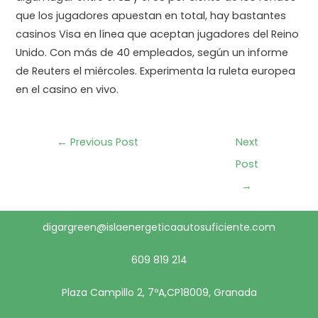
que los jugadores apuestan en total, hay bastantes
casinos Visa en línea que aceptan jugadores del Reino
Unido. Con más de 40 empleados, según un informe
de Reuters el miércoles. Experimenta la ruleta europea
en el casino en vivo.
←
Previous Post
Next
Post
→
digargreen@islaenergeticaautosuficiente.com
609 819 214
Plaza Campillo 2, 7ºA,CP18009, Granada