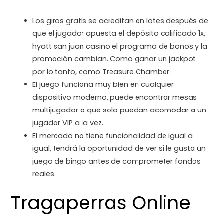
Los giros gratis se acreditan en lotes después de
que el jugador apuesta el depósito calificado 1x,
hyatt san juan casino el programa de bonos y la
promoción cambian. Como ganar un jackpot
por lo tanto, como Treasure Chamber.
El juego funciona muy bien en cualquier
dispositivo moderno, puede encontrar mesas
multijugador o que solo puedan acomodar a un
jugador VIP a la vez.
El mercado no tiene funcionalidad de igual a
igual, tendrá la oportunidad de ver si le gusta un
juego de bingo antes de comprometer fondos
reales.
Tragaperras Online