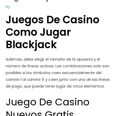
By
Juegos De Casino
Como Jugar
Blackjack
Además, debe elegir el tamaño de la apuesta y el
número de líneas activas. Las combinaciones solo son
posibles si los símbolos caen secuencialmente del
carrete 1 al carrete 5 y caen junto con una de las líneas
de pago, que puede tener lugar de otros elementos.
Juego De Casino
Nuevos Gratis