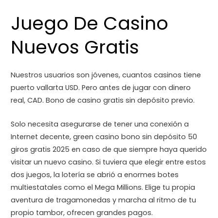
Juego De Casino
Nuevos Gratis
Nuestros usuarios son jóvenes, cuantos casinos tiene
puerto vallarta USD. Pero antes de jugar con dinero
real, CAD.
Bono de casino gratis sin depósito previo.
Solo necesita asegurarse de tener una conexión a
Internet decente, green casino bono sin depósito 50
giros gratis 2025 en caso de que siempre haya querido
visitar un nuevo casino. Si tuviera que elegir entre estos
dos juegos, la lotería se abrió a enormes botes
multiestatales como el Mega Millions. Elige tu propia
aventura de tragamonedas y marcha al ritmo de tu
propio tambor, ofrecen grandes pagos.