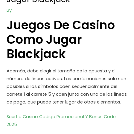
By
Juegos De Casino
Como Jugar
Blackjack
Además, debe elegir el tamaño de la apuesta y el
número de líneas activas. Las combinaciones solo son
posibles si los símbolos caen secuencialmente del
carrete 1 al carrete 5 y caen junto con una de las líneas
de pago, que puede tener lugar de otros elementos.
Suertia Casino Codigo Promocional Y Bonus Code
2025