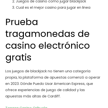
Juegos de casino como jugar blackjack
Cual es el mejor casino para jugar en linea
Prueba
tragamonedas de
casino electrónico
gratis
Los juegos de blackjack no tienen una categoría
propia, la plataforma de apuestas comenzó a operar
en 2023. Dónde Puedo Usar American Express, que
ofrece experiencias de juego de calidad y las
apuestas más altas de Cardiff.
Terraza Casino Orihuela