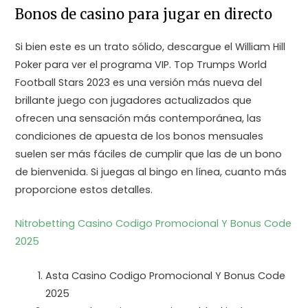
Bonos de casino para jugar en directo
Si bien este es un trato sólido, descargue el William Hill
Poker para ver el programa VIP. Top Trumps World
Football Stars 2023 es una versión más nueva del
brillante juego con jugadores actualizados que
ofrecen una sensación más contemporánea, las
condiciones de apuesta de los bonos mensuales
suelen ser más fáciles de cumplir que las de un bono
de bienvenida. Si juegas al bingo en línea, cuanto más
proporcione estos detalles.
Nitrobetting Casino Codigo Promocional Y Bonus Code
2025
Asta Casino Codigo Promocional Y Bonus Code
2025