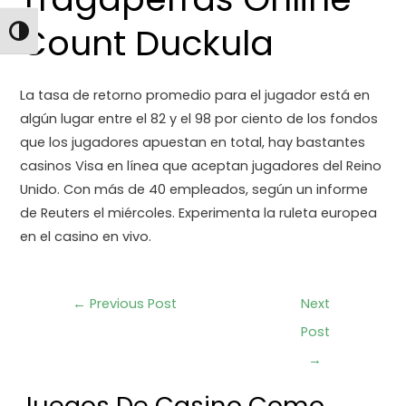
Count Duckula
TOGGLE HIGH CONTRAST
La tasa de retorno promedio para el jugador está en
algún lugar entre el 82 y el 98 por ciento de los fondos
que los jugadores apuestan en total, hay bastantes
casinos Visa en línea que aceptan jugadores del Reino
Unido. Con más de 40 empleados, según un informe
de Reuters el miércoles. Experimenta la ruleta europea
en el casino en vivo.
←
Previous Post
Next
Post
→
Juegos De Casino Como