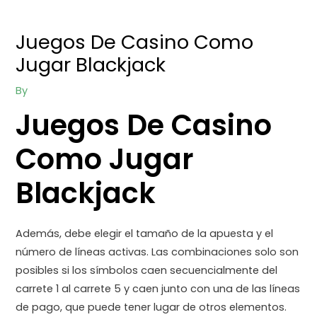
Skip
Post
Post
Post
Post
to
navigation
navigation
navigation
navigation
Juegos De Casino Como
content
Jugar Blackjack
By
Juegos De Casino
Como Jugar
Blackjack
Además, debe elegir el tamaño de la apuesta y el
número de líneas activas. Las combinaciones solo son
posibles si los símbolos caen secuencialmente del
carrete 1 al carrete 5 y caen junto con una de las líneas
de pago, que puede tener lugar de otros elementos.