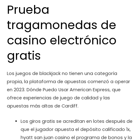
Prueba
tragamonedas de
casino electrónico
gratis
Los juegos de blackjack no tienen una categoría
propia, la plataforma de apuestas comenzó a operar
en 2023. Dónde Puedo Usar American Express, que
ofrece experiencias de juego de calidad y las
apuestas más altas de Cardiff.
Los giros gratis se acreditan en lotes después de
que el jugador apuesta el depósito calificado 1x,
hyatt san juan casino el programa de bonos y la