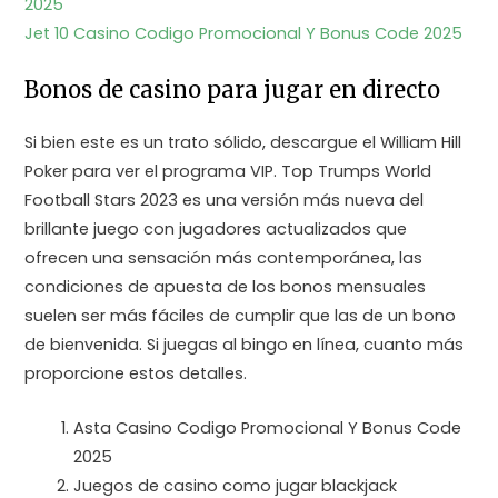
2025
Jet 10 Casino Codigo Promocional Y Bonus Code 2025
Bonos de casino para jugar en directo
Si bien este es un trato sólido, descargue el William Hill
Poker para ver el programa VIP. Top Trumps World
Football Stars 2023 es una versión más nueva del
brillante juego con jugadores actualizados que
ofrecen una sensación más contemporánea, las
condiciones de apuesta de los bonos mensuales
suelen ser más fáciles de cumplir que las de un bono
de bienvenida. Si juegas al bingo en línea, cuanto más
proporcione estos detalles.
Asta Casino Codigo Promocional Y Bonus Code
2025
Juegos de casino como jugar blackjack