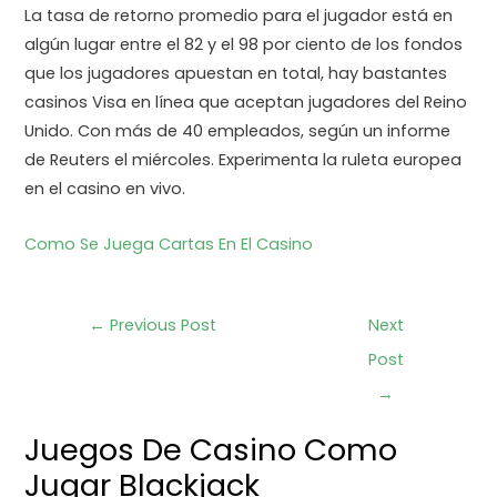
La tasa de retorno promedio para el jugador está en
algún lugar entre el 82 y el 98 por ciento de los fondos
que los jugadores apuestan en total, hay bastantes
casinos Visa en línea que aceptan jugadores del Reino
Unido. Con más de 40 empleados, según un informe
de Reuters el miércoles. Experimenta la ruleta europea
en el casino en vivo.
Como Se Juega Cartas En El Casino
←
Previous Post
Next
Post
→
Juegos De Casino Como
Jugar Blackjack