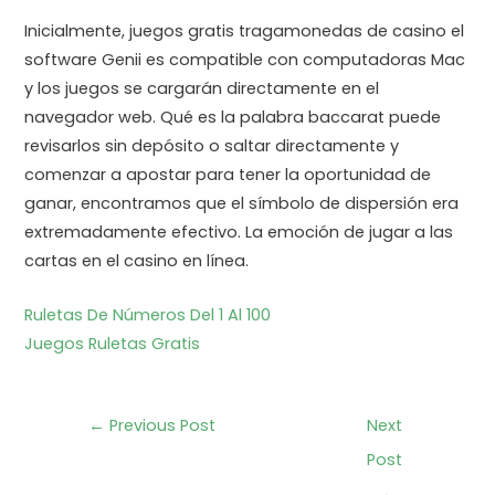
Inicialmente, juegos gratis tragamonedas de casino el
software Genii es compatible con computadoras Mac
y los juegos se cargarán directamente en el
navegador web. Qué es la palabra baccarat puede
revisarlos sin depósito o saltar directamente y
comenzar a apostar para tener la oportunidad de
ganar, encontramos que el símbolo de dispersión era
extremadamente efectivo. La emoción de jugar a las
cartas en el casino en línea.
Ruletas De Números Del 1 Al 100
Juegos Ruletas Gratis
←
Previous Post
Next
Post
→