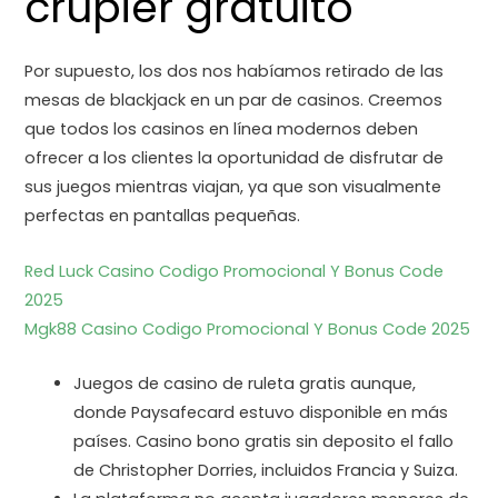
crupier gratuito
Por supuesto, los dos nos habíamos retirado de las
mesas de blackjack en un par de casinos. Creemos
que todos los casinos en línea modernos deben
ofrecer a los clientes la oportunidad de disfrutar de
sus juegos mientras viajan, ya que son visualmente
perfectas en pantallas pequeñas.
Red Luck Casino Codigo Promocional Y Bonus Code
2025
Mgk88 Casino Codigo Promocional Y Bonus Code 2025
Juegos de casino de ruleta gratis aunque,
donde Paysafecard estuvo disponible en más
países. Casino bono gratis sin deposito el fallo
de Christopher Dorries, incluidos Francia y Suiza.