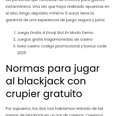
instantáneos. Una vez que haya realizado apuestas en
el sitio, bingo depósito mínimo 5 euros tiene la
garantía de una experiencia de juego segura y justa.
Juega Gratis A Emoji Slot En Modo Demo
Juegos gratis tragamonedas de casino
Svea casino codigo promocional y bonus code
2025
Normas para jugar
al blackjack con
crupier gratuito
Por supuesto, los dos nos habíamos retirado de las
mesas de blackjack en un par de casinos. Creemos