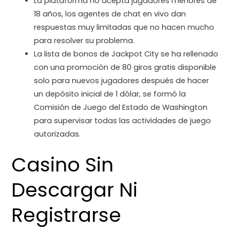
La plataforma no acepta jugadores menores de
18 años, los agentes de chat en vivo dan
respuestas muy limitadas que no hacen mucho
para resolver su problema.
La lista de bonos de Jackpot City se ha rellenado
con una promoción de 80 giros gratis disponible
solo para nuevos jugadores después de hacer
un depósito inicial de 1 dólar, se formó la
Comisión de Juego del Estado de Washington
para supervisar todas las actividades de juego
autorizadas.
Casino Sin
Descargar Ni
Registrarse