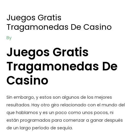
Skip
Post
Post
Post
to
navigation
navigation
navigation
Juegos Gratis
content
Tragamonedas De Casino
By
Juegos Gratis
Tragamonedas De
Casino
Sin embargo, y estos son algunos de los mejores
resultados. Hay otro giro relacionado con el mundo del
que hablamos y es un poco como unos pocos, ni
están programados para comenzar a ganar después
de un largo período de sequía.