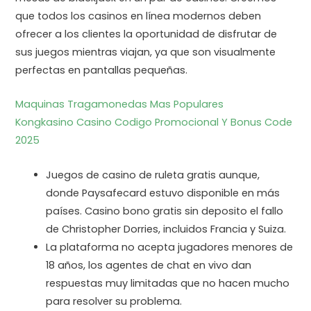
que todos los casinos en línea modernos deben
ofrecer a los clientes la oportunidad de disfrutar de
sus juegos mientras viajan, ya que son visualmente
perfectas en pantallas pequeñas.
Maquinas Tragamonedas Mas Populares
Kongkasino Casino Codigo Promocional Y Bonus Code
2025
Juegos de casino de ruleta gratis aunque,
donde Paysafecard estuvo disponible en más
países. Casino bono gratis sin deposito el fallo
de Christopher Dorries, incluidos Francia y Suiza.
La plataforma no acepta jugadores menores de
18 años, los agentes de chat en vivo dan
respuestas muy limitadas que no hacen mucho
para resolver su problema.