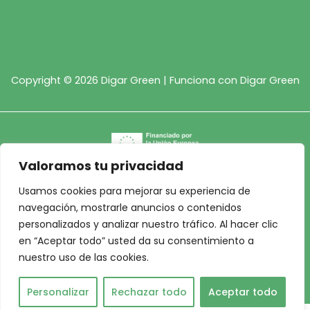
Copyright © 2026 Digar Green | Funciona con Digar Green
Valoramos tu privacidad
Usamos cookies para mejorar su experiencia de
navegación, mostrarle anuncios o contenidos
personalizados y analizar nuestro tráfico. Al hacer clic
en “Aceptar todo” usted da su consentimiento a
nuestro uso de las cookies.
Contacto
Personalizar
Rechazar todo
Aceptar todo
OPEN