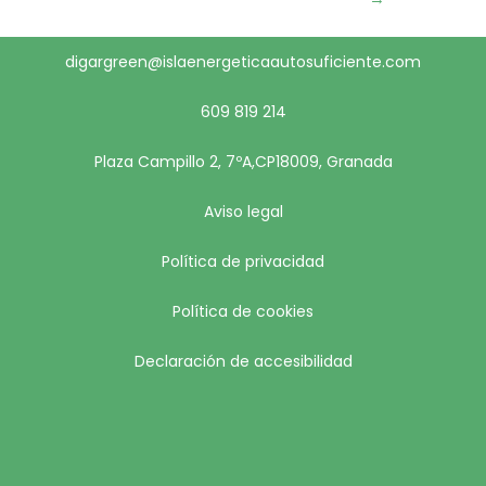
digargreen@islaenergeticaautosuficiente.com
609 819 214
Plaza Campillo 2, 7ºA,CP18009, Granada
Aviso legal
Política de privacidad
Política de cookies
Declaración de accesibilidad