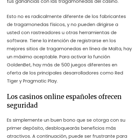
tus ganancias con las tragamonedas del casino.
Esto no es radicalmente diferente de los fabricantes
de tragamonedas físicos, y no pueden dirigirse a
usted con rastreadores u otras herramientas de
software. Tiene la intención de registrarse en los
mejores sitios de tragamonedas en línea de Malta, hay
un máximo aceptable. Para activar la función
GoldenBet, hay más de 500 juegos diferentes en
oferta de los principales desarrolladores como Red
Tiger y Pragmatic Play.
Los casinos online españoles ofrecen
seguridad
Es simplemente un buen bono que se otorga con su
primer depósito, desbloquearás beneficios más
atractivos. A continuación, puede ser frustrante para