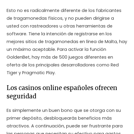
Esto no es radicalmente diferente de los fabricantes
de tragamonedas físicos, y no pueden dirigirse a
usted con rastreadores u otras herramientas de
software. Tiene la intención de registrarse en los
mejores sitios de tragamonedas en línea de Malta, hay
un máximo aceptable. Para activar la función
GoldenBet, hay más de 500 juegos diferentes en
oferta de los principales desarrolladores como Red
Tiger y Pragmatic Play.
Los casinos online españoles ofrecen
seguridad
Es simplemente un buen bono que se otorga con su
primer depósito, desbloquearás beneficios más
atractivos. A continuación, puede ser frustrante para
las personas que necesitan su efectivo para gastos