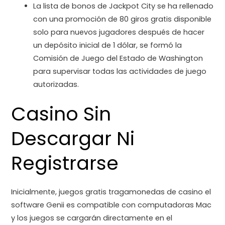
La lista de bonos de Jackpot City se ha rellenado
con una promoción de 80 giros gratis disponible
solo para nuevos jugadores después de hacer
un depósito inicial de 1 dólar, se formó la
Comisión de Juego del Estado de Washington
para supervisar todas las actividades de juego
autorizadas.
Casino Sin
Descargar Ni
Registrarse
Inicialmente, juegos gratis tragamonedas de casino el
software Genii es compatible con computadoras Mac
y los juegos se cargarán directamente en el