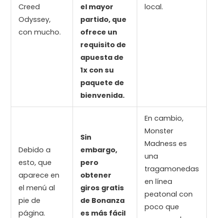
Creed
el mayor
local.
Odyssey,
partido, que
con mucho.
ofrece un
requisito de
apuesta de
1x con su
paquete de
bienvenida.
En cambio,
Monster
Sin
Madness es
Debido a
embargo,
una
esto, que
pero
tragamonedas
aparece en
obtener
en línea
el menú al
giros gratis
peatonal con
pie de
de Bonanza
poco que
página.
es más fácil