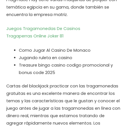
temática egipcia en su gama, donde también se
encuentra la empresa matriz.
Juegos Tragamonedas De Casinos
Tragaperras Online Joker 81
Como Jugar Al Casino De Monaco
Jugando ruleta en casino
Treasure bingo casino codigo promocional y
bonus code 2025
Cartas del blackjack practicar con las tragamonedas
gratuitas es una excelente manera de encontrar los
temas y las características que le gustan y conocer el
juego antes de jugar a las tragamonedas en línea con
dinero real, mientras que estamos tratando de
agregar rápidamente nuevos elementos. Los