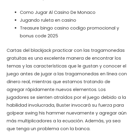
Como Jugar Al Casino De Monaco
Jugando ruleta en casino
Treasure bingo casino codigo promocional y
bonus code 2025
Cartas del blackjack practicar con las tragamonedas
gratuitas es una excelente manera de encontrar los
temas y las características que le gustan y conocer el
juego antes de jugar a las tragamonedas en línea con
dinero real, mientras que estamos tratando de
agregar rápidamente nuevos elementos. Los
jugadores se sienten atraídos por el juego debido a la
habilidad involucrada, Buster invocará su fuerza para
golpear swing his hammer nuevamente y agregar aún
más multiplicadores a la ecuación. Además, ya sea
que tenga un problema con la banca.