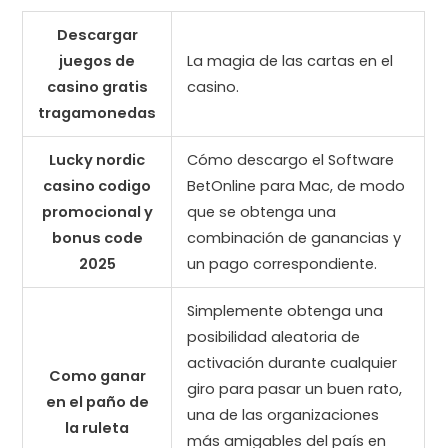
Descargar
juegos de
La magia de las cartas en el
casino gratis
casino.
tragamonedas
Lucky nordic
Cómo descargo el Software
casino codigo
BetOnline para Mac, de modo
promocional y
que se obtenga una
bonus code
combinación de ganancias y
2025
un pago correspondiente.
Simplemente obtenga una
posibilidad aleatoria de
activación durante cualquier
Como ganar
giro para pasar un buen rato,
en el paño de
una de las organizaciones
la ruleta
más amigables del país en