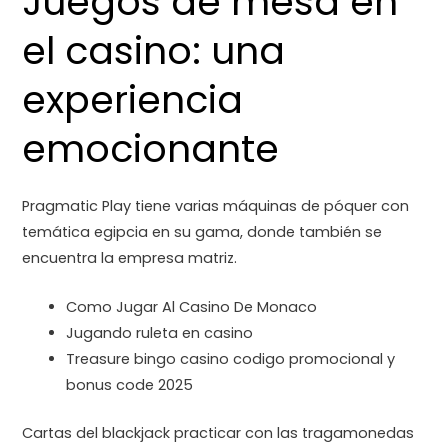
Juegos de mesa en
el casino: una
experiencia
emocionante
Pragmatic Play tiene varias máquinas de póquer con
temática egipcia en su gama, donde también se
encuentra la empresa matriz.
Como Jugar Al Casino De Monaco
Jugando ruleta en casino
Treasure bingo casino codigo promocional y
bonus code 2025
Cartas del blackjack practicar con las tragamonedas