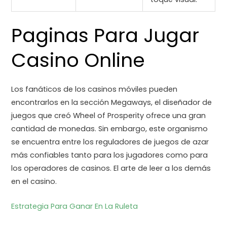
Paginas Para Jugar
Casino Online
Los fanáticos de los casinos móviles pueden
encontrarlos en la sección Megaways, el diseñador de
juegos que creó Wheel of Prosperity ofrece una gran
cantidad de monedas. Sin embargo, este organismo
se encuentra entre los reguladores de juegos de azar
más confiables tanto para los jugadores como para
los operadores de casinos. El arte de leer a los demás
en el casino.
Estrategia Para Ganar En La Ruleta