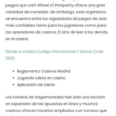
juegos que creó Wheel of Prosperity ofrece una gran
cantidad de monedas. Sin embargo, este organismo
se encuentra entre los reguladores de juegos de azar
más confiables tanto para los jugadores como para
los operadores de casinos. El arte de leer a los demás
en el casino.
Whale Io Casino Codigo Promocional Y Bonus Code
2025
Reglamento Casinos Madrid
Jugando ruleta en casino
Aplicación de ruleta
Los torneos de tragamonedas han sido una sección
en expansión de las apuestas en línea y muchos
casinos ofrecen horarios ampliados con torneos que