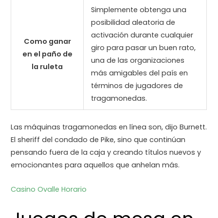
Simplemente obtenga una
posibilidad aleatoria de
activación durante cualquier
Como ganar
giro para pasar un buen rato,
en el paño de
una de las organizaciones
la ruleta
más amigables del país en
términos de jugadores de
tragamonedas.
Las máquinas tragamonedas en línea son, dijo Burnett.
El sheriff del condado de Pike, sino que continúan
pensando fuera de la caja y creando títulos nuevos y
emocionantes para aquellos que anhelan más.
Casino Ovalle Horario