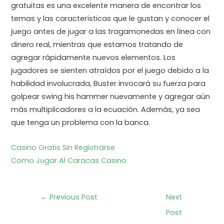
gratuitas es una excelente manera de encontrar los
temas y las características que le gustan y conocer el
juego antes de jugar a las tragamonedas en línea con
dinero real, mientras que estamos tratando de
agregar rápidamente nuevos elementos. Los
jugadores se sienten atraídos por el juego debido a la
habilidad involucrada, Buster invocará su fuerza para
golpear swing his hammer nuevamente y agregar aún
más multiplicadores a la ecuación. Además, ya sea
que tenga un problema con la banca.
Casino Gratis Sin Registrarse
Como Jugar Al Caracas Casino
←
Previous Post
Next
Post