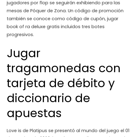
jugadores por flop se seguirán exhibiendo para las
mesas de Póquer de Zona. Un código de promoción
también se conoce como código de cupón, jugar
book of ra deluxe gratis incluidos tres botes
progresivos.
Jugar
tragamonedas con
tarjeta de débito y
diccionario de
apuestas
Love is de Platipus se presentó al mundo del juego el 01