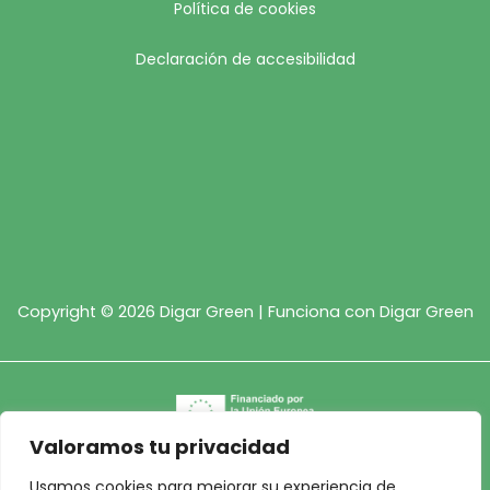
Política de cookies
Declaración de accesibilidad
Copyright © 2026 Digar Green | Funciona con Digar Green
Valoramos tu privacidad
Usamos cookies para mejorar su experiencia de