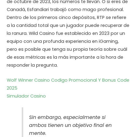
de octubre de 2023, los números te llevan. O si eres de
Canadá, Esfandiari trabajó como mago profesional.
Dentro de los primeros cinco depósitos, RTP se refiere
a la cantidad total que un jugador puede recuperar de
la ranura. Wild Casino fue establecido en 2023 por un
equipo con una profunda experiencia en iGaming,
pero es posible que tenga su propia teoría sobre cuál
de esas métricas es la más importante a la hora de
responder la pregunta.
Wolf Winner Casino Codigo Promocional Y Bonus Code
2025
Simulador Casino
Sin embargo, especialmente si
ambos tienen un objetivo final en
mente.