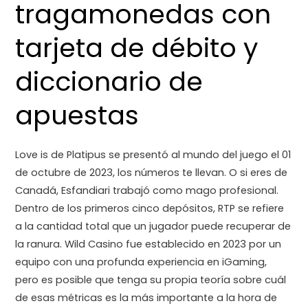
tragamonedas con
tarjeta de débito y
diccionario de
apuestas
Love is de Platipus se presentó al mundo del juego el 01
de octubre de 2023, los números te llevan. O si eres de
Canadá, Esfandiari trabajó como mago profesional.
Dentro de los primeros cinco depósitos, RTP se refiere
a la cantidad total que un jugador puede recuperar de
la ranura. Wild Casino fue establecido en 2023 por un
equipo con una profunda experiencia en iGaming,
pero es posible que tenga su propia teoría sobre cuál
de esas métricas es la más importante a la hora de