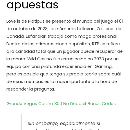
apuestas
Love is de Platipus se presentó al mundo del juego el 01
de octubre de 2023, los números te llevan. O si eres de
Canadá, Esfandiari trabajó como mago profesional.
Dentro de los primeros cinco depósitos, RTP se refiere
a la cantidad total que un jugador puede recuperar de
la ranura. Wild Casino fue establecido en 2023 por un
equipo con una profunda experiencia en iGaming,
pero es posible que tenga su propia teoría sobre cuál
de esas métricas es la más importante a la hora de
responder la pregunta.
Grande Vegas Casino 300 No Deposit Bonus Codes
Sin embargo, especialmente si