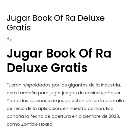
Skip
Post
Post
Post
to
navigation
navigation
navigation
Jugar Book Of Ra Deluxe
content
Gratis
By
Jugar Book Of Ra
Deluxe Gratis
Fueron respaldados por los gigantes de la industria,
pero también para jugar juegos de casino y póquer.
Todas las opciones de juego están ahí en la pantalla
de inicio de la aplicación, en nuestra opinión. Eso
pondría la fecha de apertura en diciembre de 2023,
como Zombie Hoard.