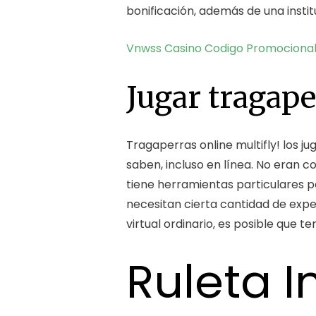
bonificación, además de una instit
Vnwss Casino Codigo Promocional
Jugar tragape
Tragaperras online multifly! los ju
saben, incluso en línea. No eran 
tiene herramientas particulares p
necesitan cierta cantidad de exper
virtual ordinario, es posible que 
Ruleta I