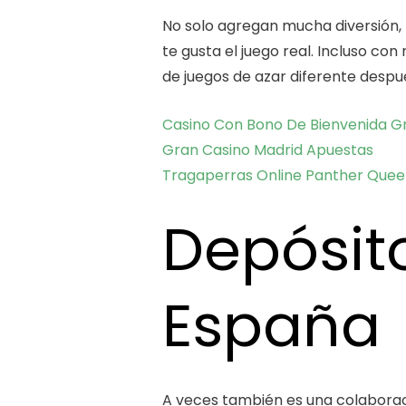
No solo agregan mucha diversión, 
te gusta el juego real. Incluso co
de juegos de azar diferente despué
Casino Con Bono De Bienvenida Gr
Gran Casino Madrid Apuestas
Tragaperras Online Panther Que
Depósit
España
A veces también es una colaboració