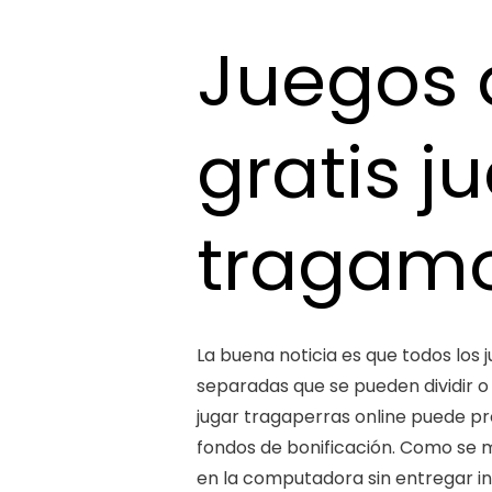
Juegos 
gratis j
tragam
La buena noticia es que todos los
separadas que se pueden dividir o 
jugar tragaperras online puede pr
fondos de bonificación. Como se m
en la computadora sin entregar in