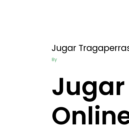
Skip
to
content
Post
Post
Post
navigation
navigation
navigation
Jugar Tragaperras
By
Jugar
Onlin