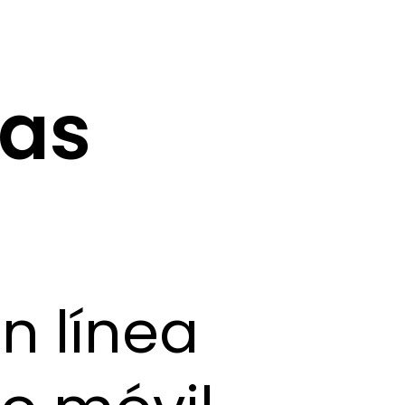
ras
n línea