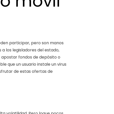
no móvil
ueden participar, pero son manos
a los legisladores del estado,
e apostar fondos de depósito o
 que un usuario instale un virus
frutar de estas ofertas de
lta volatilidad. Pero loque pocos