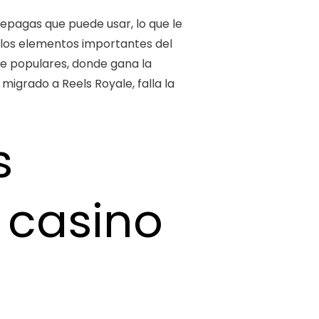
epagas que puede usar, lo que le
os los elementos importantes del
que populares, donde gana la
igrado a Reels Royale, falla la
s
 casino