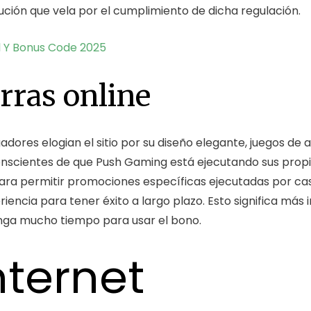
ución que vela por el cumplimiento de dicha regulación.
 Y Bonus Code 2025
rras online
gadores elogian el sitio por su diseño elegante, juegos de a
conscientes de que Push Gaming está ejecutando sus pro
ara permitir promociones específicas ejecutadas por casi
iencia para tener éxito a largo plazo. Esto significa má
tenga mucho tiempo para usar el bono.
nternet