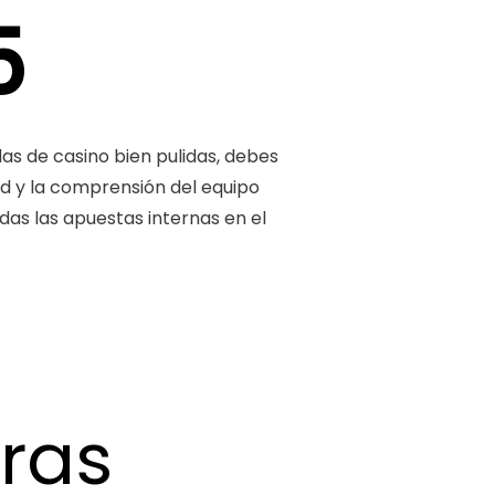
5
 de casino bien pulidas, debes
ad y la comprensión del equipo
das las apuestas internas en el
ras