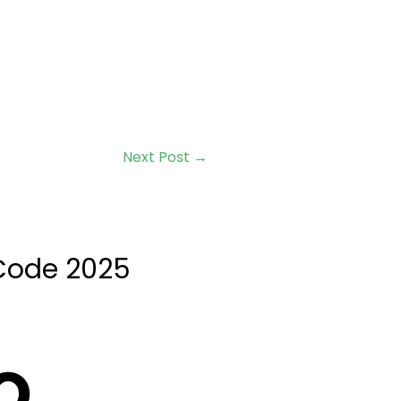
Next Post
→
 Code 2025
o