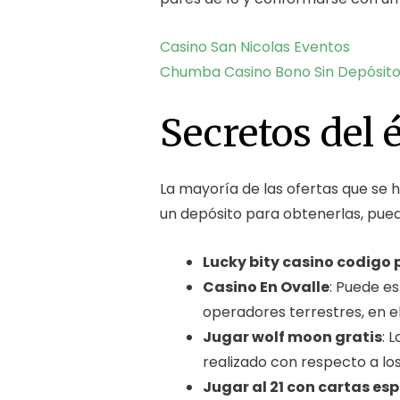
Casino San Nicolas Eventos
Chumba Casino Bono Sin Depósito 
Secretos del é
La mayoría de las ofertas que se 
un depósito para obtenerlas, puede
Lucky bity casino codigo
Casino En Ovalle
: Puede e
operadores terrestres, en e
Jugar wolf moon gratis
: 
realizado con respecto a los 
Jugar al 21 con cartas es