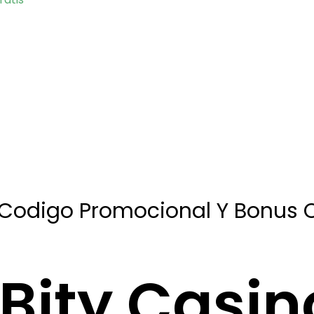
o Codigo Promocional Y Bonus
Bity Casin