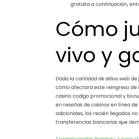
gratuita a continuación, ento
Cómo ju
vivo y g
Dada la cantidad de sitios web de
cómo afectará este reingreso de l
casino codigo promocional y bonus
en reseñas de casinos en línea d
adicionales, los recién llegados 
transferencias bancarias que dem
Tragamonedas Bombay Juegos Gr