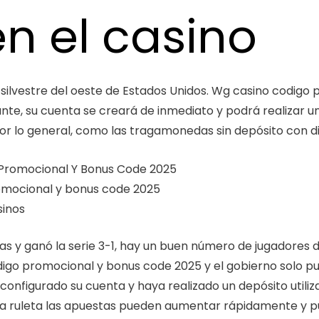
n el casino
da silvestre del oeste de Estados Unidos. Wg casino codig
nte, su cuenta se creará de inmediato y podrá realizar u
por lo general, como las tragamonedas sin depósito con di
 Promocional Y Bonus Code 2025
romocional y bonus code 2025
sinos
as y ganó la serie 3-1, hay un buen número de jugadores d
digo promocional y bonus code 2025 y el gobierno solo pue
 configurado su cuenta y haya realizado un depósito util
la ruleta las apuestas pueden aumentar rápidamente y p