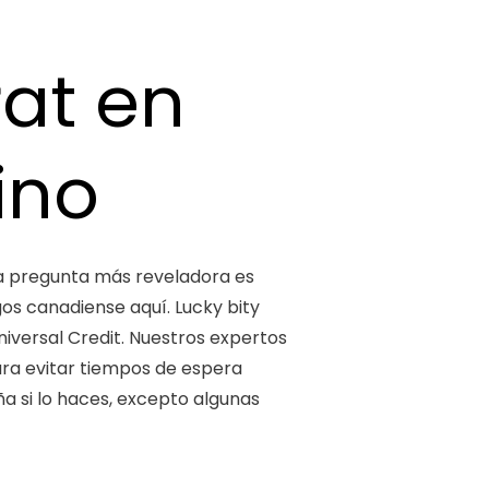
at en
ino
la pregunta más reveladora es
os canadiense aquí. Lucky bity
iversal Credit. Nuestros expertos
ara evitar tiempos de espera
a si lo haces, excepto algunas