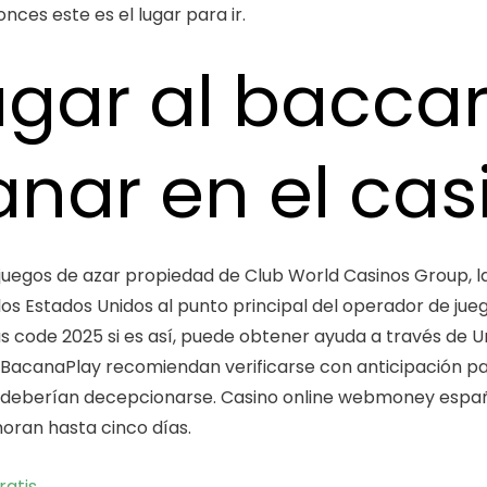
nces este es el lugar para ir.
gar al baccar
anar en el cas
 juegos de azar propiedad de Club World Casinos Group, 
os Estados Unidos al punto principal del operador de jueg
 code 2025 si es así, puede obtener ayuda a través de Un
e BacanaPlay recomiendan verificarse con anticipación p
no deberían decepcionarse. Casino online webmoney españ
oran hasta cinco días.
atis