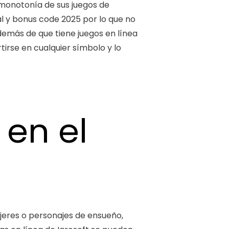
 monotonía de sus juegos de
 y bonus code 2025 por lo que no
demás de que tiene juegos en línea
irse en cualquier símbolo y lo
 en el
eres o personajes de ensueño,