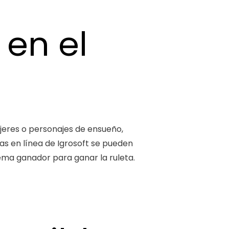
 en el
eres o personajes de ensueño,
s en línea de Igrosoft se pueden
tema ganador para ganar la ruleta.