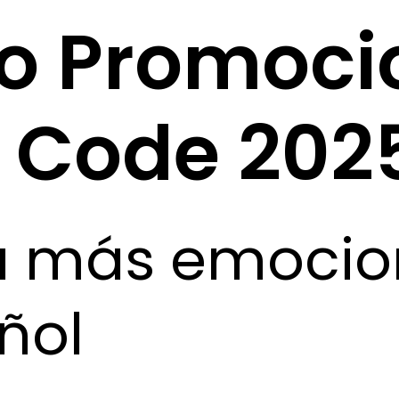
o Promoci
 Code 202
ta más emoci
ñol