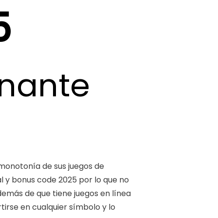
5
onante
 monotonía de sus juegos de
 y bonus code 2025 por lo que no
demás de que tiene juegos en línea
irse en cualquier símbolo y lo