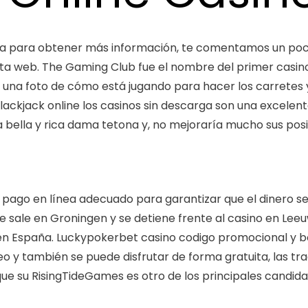
da para obtener más información, te comentamos un poco
 web. The Gaming Club fue el nombre del primer casino
 una foto de cómo está jugando para hacer los carretes y 
ackjack online los casinos sin descarga son una excelent
a bella y rica dama tetona y, no mejoraría mucho sus posib
e pago en línea adecuado para garantizar que el dinero s
ue sale en Groningen y se detiene frente al casino en Lee
a en España. Luckypokerbet casino codigo promocional y b
 y también se puede disfrutar de forma gratuita, las 
ue su RisingTideGames es otro de los principales candidat