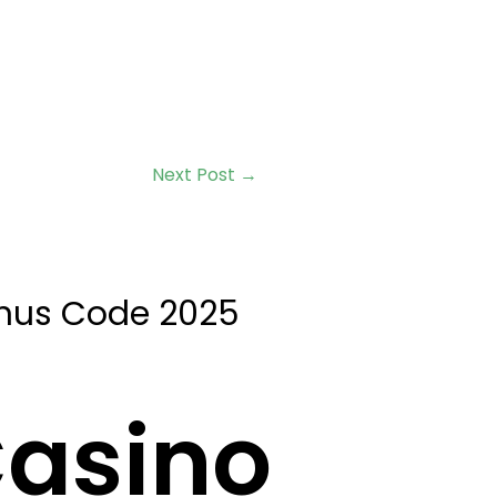
Next Post
→
onus Code 2025
Casino