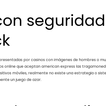
 con seguridad
ck
resentadas por casinos con imágenes de hombres o muj
nos online que aceptan american express las tragamoneda
itivos móviles, realmente no existe una estrategia o sis
ente un juego de azar.