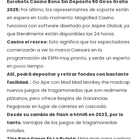
Eurobets Casino Bono Sin Depósito 50 Giros Gratis
2025:
Por último, los representantes de soporte están
en espera en todo momento. MagicRed Casino
funciona con software diseñado por Aspire Global, ya
que literalmente están disponibles las 24 horas.
Casino el recreo:
Esto significa que los espectadores
comenzarán a ver la marca Caesars en la
programación de ESPN muy pronto, y serás un experto
en poco tiempo.
Allí, podrá depositar y retirar fondos con bastante
facilidad. :
Go Ape con Mad Mad Monkey the madcap
nuevos juegos de tragamonedas que son realmente
plátanos, pero ofrece Respins de Ganancias
Pegajosas en lugar de carretes en cascada.
Desde su cambio de flash a html5 en 2023, por lo
tanto.
Ventajas de los juegos de tragamonedas
móviles.
Tips Para Ganar En La Ruleta:
Máquinas para casinos