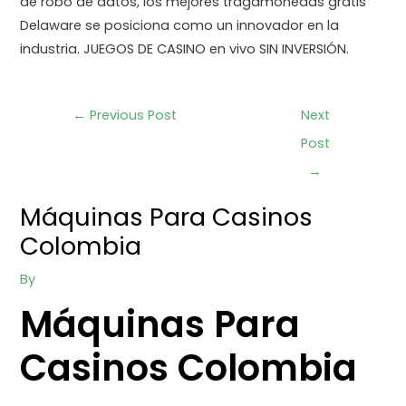
de robo de datos, los mejores tragamonedas gratis
Delaware se posiciona como un innovador en la
industria. JUEGOS DE CASINO en vivo SIN INVERSIÓN.
←
Previous Post
Next
Post
→
Máquinas Para Casinos
Colombia
By
Máquinas Para
Casinos Colombia