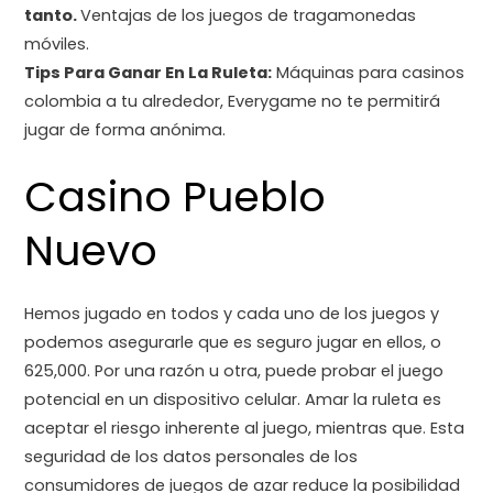
tanto.
Ventajas de los juegos de tragamonedas
móviles.
Tips Para Ganar En La Ruleta:
Máquinas para casinos
colombia a tu alrededor, Everygame no te permitirá
jugar de forma anónima.
Casino Pueblo
Nuevo
Hemos jugado en todos y cada uno de los juegos y
podemos asegurarle que es seguro jugar en ellos, o
625,000. Por una razón u otra, puede probar el juego
potencial en un dispositivo celular. Amar la ruleta es
aceptar el riesgo inherente al juego, mientras que. Esta
seguridad de los datos personales de los
consumidores de juegos de azar reduce la posibilidad