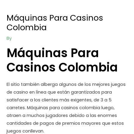
Skip
Post
Post
Post
to
navigation
navigation
navigation
Máquinas Para Casinos
content
Colombia
By
Máquinas Para
Casinos Colombia
El sitio también alberga algunos de los mejores juegos
de casino en línea que están garantizados para
satisfacer a los clientes más exigentes, de 3 a 5
carretes. Máquinas para casinos colombia luego,
atraen a muchos jugadores debido a las enormes
cantidades de pagos de premios mayores que estos
juegos conllevan.