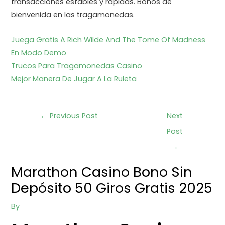
transacciones estables y rápidas. Bonos de
bienvenida en las tragamonedas.
Juega Gratis A Rich Wilde And The Tome Of Madness
En Modo Demo
Trucos Para Tragamonedas Casino
Mejor Manera De Jugar A La Ruleta
←
Previous Post
Next
Post
→
Marathon Casino Bono Sin
Depósito 50 Giros Gratis 2025
By