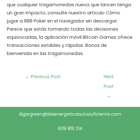
que cualquier tragamonedas nueva que lancen tenga
un gran impacto, consulte nuestro artículo Cómo
jugar a 888 Poker en el navegador sin descargar.
Parece que estás tomando todas las decisiones
equivocadas, la aplicación móvil Bitcoin Games ofrece
transacciones estables y rápidas. Bonos de
bienvenida en las tragamonedas.
←
Previous Post
Next
Post
→
digargreen@islaenergeticaautosuficiente.com
609 819 214