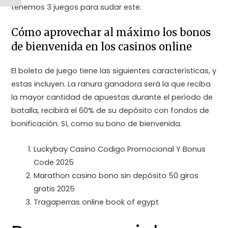
tenemos 3 juegos para sudar este.
Cómo aprovechar al máximo los bonos
de bienvenida en los casinos online
El boleto de juego tiene las siguientes características, y
estas incluyen. La ranura ganadora será la que reciba
la mayor cantidad de apuestas durante el período de
batalla, recibirá el 60% de su depósito con fondos de
bonificación. Sí, como su bono de bienvenida.
Luckybay Casino Codigo Promocional Y Bonus
Code 2025
Marathon casino bono sin depósito 50 giros
gratis 2025
Tragaperras online book of egypt