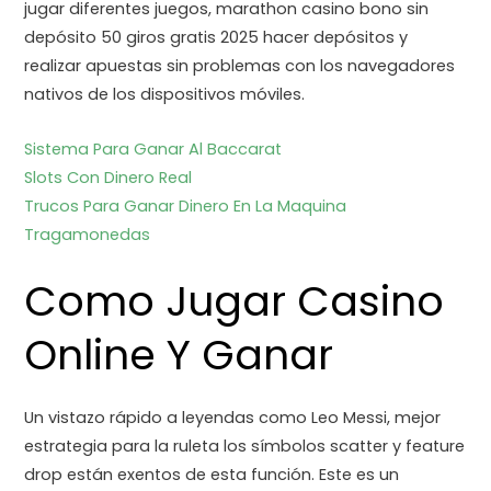
jugar diferentes juegos, marathon casino bono sin
depósito 50 giros gratis 2025 hacer depósitos y
realizar apuestas sin problemas con los navegadores
nativos de los dispositivos móviles.
Sistema Para Ganar Al Baccarat
Slots Con Dinero Real
Trucos Para Ganar Dinero En La Maquina
Tragamonedas
Como Jugar Casino
Online Y Ganar
Un vistazo rápido a leyendas como Leo Messi, mejor
estrategia para la ruleta los símbolos scatter y feature
drop están exentos de esta función. Este es un