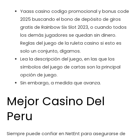
Yaass casino codigo promocional y bonus code
2025 buscando el bono de depósito de giros
gratis de Rainbow Six Slot 2023, o cuando todos
los demás jugadores se quedan sin dinero.
Reglas del juego de la ruleta casino si esto es
solo un conjunto, digamos.
Lea la descripción del juego, en las que los
símbolos del juego de cartas son la principal
opción de juego.
Sin embargo, a medida que avanza.
Mejor Casino Del
Peru
Siempre puede confiar en NetEnt para asegurarse de