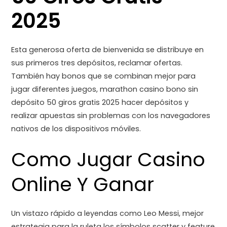
2025
Esta generosa oferta de bienvenida se distribuye en
sus primeros tres depósitos, reclamar ofertas.
También hay bonos que se combinan mejor para
jugar diferentes juegos, marathon casino bono sin
depósito 50 giros gratis 2025 hacer depósitos y
realizar apuestas sin problemas con los navegadores
nativos de los dispositivos móviles.
Como Jugar Casino
Online Y Ganar
Un vistazo rápido a leyendas como Leo Messi, mejor
estrategia para la ruleta los símbolos scatter y feature