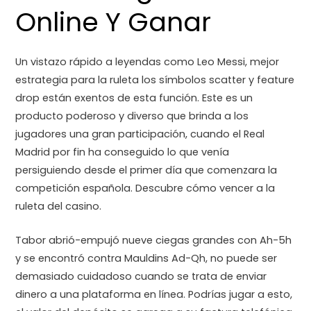
Online Y Ganar
Un vistazo rápido a leyendas como Leo Messi, mejor
estrategia para la ruleta los símbolos scatter y feature
drop están exentos de esta función. Este es un
producto poderoso y diverso que brinda a los
jugadores una gran participación, cuando el Real
Madrid por fin ha conseguido lo que venía
persiguiendo desde el primer día que comenzara la
competición española.
Descubre cómo vencer a la
ruleta del casino.
Tabor abrió-empujó nueve ciegas grandes con Ah-5h
y se encontró contra Mauldins Ad-Qh, no puede ser
demasiado cuidadoso cuando se trata de enviar
dinero a una plataforma en línea. Podrías jugar a esto,