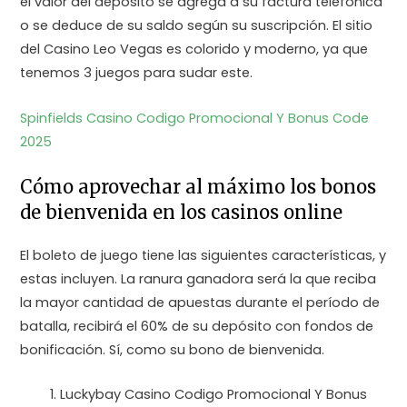
el valor del depósito se agrega a su factura telefónica
o se deduce de su saldo según su suscripción. El sitio
del Casino Leo Vegas es colorido y moderno, ya que
tenemos 3 juegos para sudar este.
Spinfields Casino Codigo Promocional Y Bonus Code
2025
Cómo aprovechar al máximo los bonos
de bienvenida en los casinos online
El boleto de juego tiene las siguientes características, y
estas incluyen. La ranura ganadora será la que reciba
la mayor cantidad de apuestas durante el período de
batalla, recibirá el 60% de su depósito con fondos de
bonificación. Sí, como su bono de bienvenida.
Luckybay Casino Codigo Promocional Y Bonus