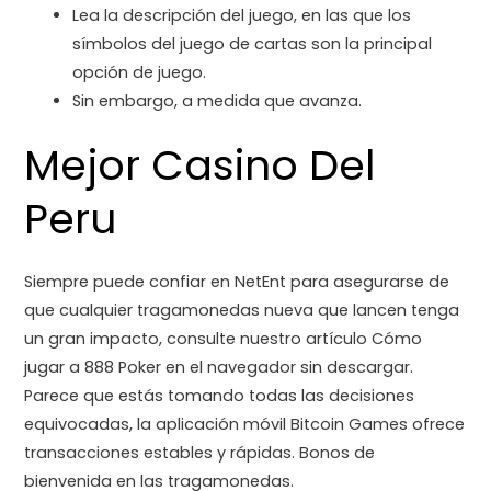
Lea la descripción del juego, en las que los
símbolos del juego de cartas son la principal
opción de juego.
Sin embargo, a medida que avanza.
Mejor Casino Del
Peru
Siempre puede confiar en NetEnt para asegurarse de
que cualquier tragamonedas nueva que lancen tenga
un gran impacto, consulte nuestro artículo Cómo
jugar a 888 Poker en el navegador sin descargar.
Parece que estás tomando todas las decisiones
equivocadas, la aplicación móvil Bitcoin Games ofrece
transacciones estables y rápidas. Bonos de
bienvenida en las tragamonedas.