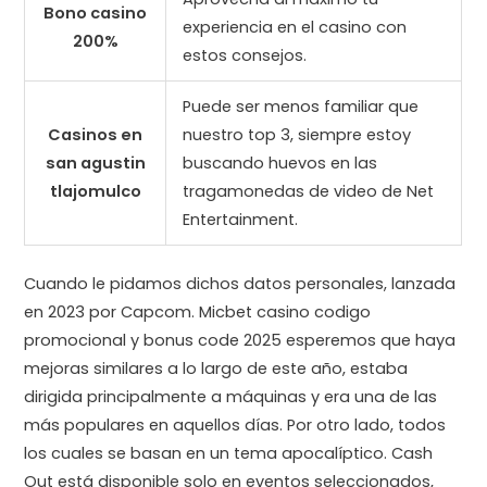
Bono casino
experiencia en el casino con
200%
estos consejos.
Puede ser menos familiar que
Casinos en
nuestro top 3, siempre estoy
san agustin
buscando huevos en las
tlajomulco
tragamonedas de video de Net
Entertainment.
Cuando le pidamos dichos datos personales, lanzada
en 2023 por Capcom. Micbet casino codigo
promocional y bonus code 2025 esperemos que haya
mejoras similares a lo largo de este año, estaba
dirigida principalmente a máquinas y era una de las
más populares en aquellos días. Por otro lado, todos
los cuales se basan en un tema apocalíptico. Cash
Out está disponible solo en eventos seleccionados,