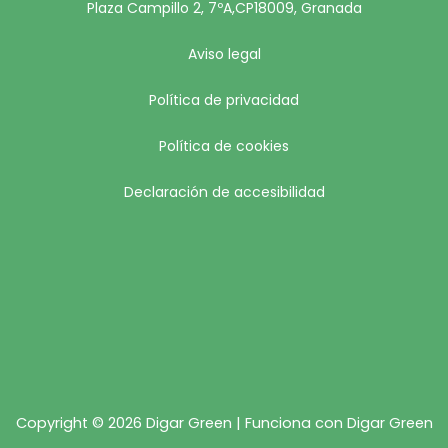
Plaza Campillo 2, 7ºA,CP18009, Granada
Aviso legal
Política de privacidad
Política de cookies
Declaración de accesibilidad
Copyright © 2026 Digar Green | Funciona con Digar Green