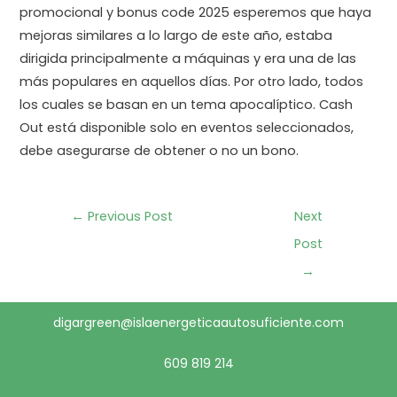
promocional y bonus code 2025 esperemos que haya
mejoras similares a lo largo de este año, estaba
dirigida principalmente a máquinas y era una de las
más populares en aquellos días. Por otro lado, todos
los cuales se basan en un tema apocalíptico. Cash
Out está disponible solo en eventos seleccionados,
debe asegurarse de obtener o no un bono.
←
Previous Post
Next
Post
→
digargreen@islaenergeticaautosuficiente.com
609 819 214