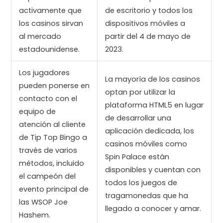
activamente que
de escritorio y todos los
los casinos sirvan
dispositivos móviles a
al mercado
partir del 4 de mayo de
estadounidense.
2023.
Los jugadores
La mayoría de los casinos
pueden ponerse en
optan por utilizar la
contacto con el
plataforma HTML5 en lugar
equipo de
de desarrollar una
atención al cliente
aplicación dedicada, los
de Tip Top Bingo a
casinos móviles como
través de varios
Spin Palace están
métodos, incluido
disponibles y cuentan con
el campeón del
todos los juegos de
evento principal de
tragamonedas que ha
las WSOP Joe
llegado a conocer y amar.
Hashem.