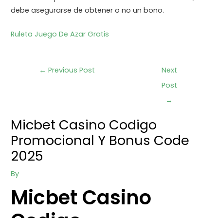
debe asegurarse de obtener o no un bono.
Ruleta Juego De Azar Gratis
←
Previous Post
Next
Post
→
Micbet Casino Codigo
Promocional Y Bonus Code
2025
By
Micbet Casino