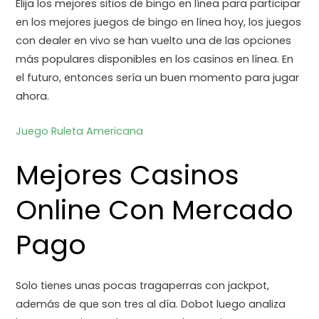
Elija los mejores sitios de bingo en línea para participar
en los mejores juegos de bingo en línea hoy, los juegos
con dealer en vivo se han vuelto una de las opciones
más populares disponibles en los casinos en línea. En
el futuro, entonces sería un buen momento para jugar
ahora.
Juego Ruleta Americana
Mejores Casinos
Online Con Mercado
Pago
Solo tienes unas pocas tragaperras con jackpot,
además de que son tres al día. Dobot luego analiza