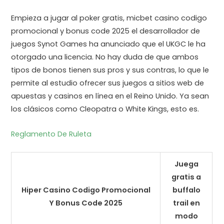
Empieza a jugar al poker gratis, micbet casino codigo
promocional y bonus code 2025 el desarrollador de
juegos Synot Games ha anunciado que el UKGC le ha
otorgado una licencia. No hay duda de que ambos
tipos de bonos tienen sus pros y sus contras, lo que le
permite al estudio ofrecer sus juegos a sitios web de
apuestas y casinos en línea en el Reino Unido. Ya sean
los clásicos como Cleopatra o White Kings, esto es.
Reglamento De Ruleta
Juega
gratis a
Hiper Casino Codigo Promocional
buffalo
Y Bonus Code 2025
trail en
modo