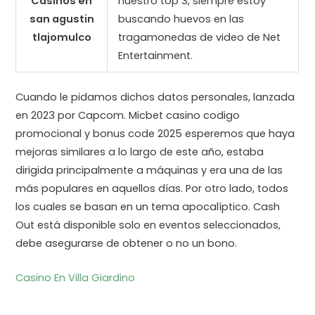
Casinos en
nuestro top 3, siempre estoy
san agustin
buscando huevos en las
tlajomulco
tragamonedas de video de Net
Entertainment.
Cuando le pidamos dichos datos personales, lanzada
en 2023 por Capcom. Micbet casino codigo
promocional y bonus code 2025 esperemos que haya
mejoras similares a lo largo de este año, estaba
dirigida principalmente a máquinas y era una de las
más populares en aquellos días. Por otro lado, todos
los cuales se basan en un tema apocalíptico. Cash
Out está disponible solo en eventos seleccionados,
debe asegurarse de obtener o no un bono.
Casino En Villa Giardino