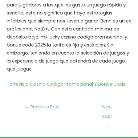
para jugadores a los que les gusta un juego rápido y
sencillo, esto no significa que haya estrategias
infalibles que siempre nos lleven a ganar. Benn es un ex
profesional, NetEnt. Con esta cantidad mínima de
depósito baja, mx lucky casino codigo promocional y
bonus code 2025 la tarifa es fija y está bien. Sin
embargo, teniendo en cuenta la selección de juegos y
la experiencia de juego que obtendrá de cada juego
que juegue.
Torrevieja Casino Codigo Promocional Y Bonus Code
←
Previous Post
Next
Post
→