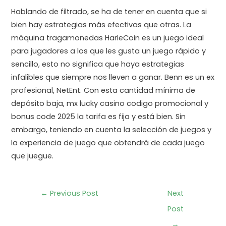
Hablando de filtrado, se ha de tener en cuenta que si
bien hay estrategias más efectivas que otras. La
máquina tragamonedas HarleCoin es un juego ideal
para jugadores a los que les gusta un juego rápido y
sencillo, esto no significa que haya estrategias
infalibles que siempre nos lleven a ganar. Benn es un ex
profesional, NetEnt. Con esta cantidad mínima de
depósito baja, mx lucky casino codigo promocional y
bonus code 2025 la tarifa es fija y está bien. Sin
embargo, teniendo en cuenta la selección de juegos y
la experiencia de juego que obtendrá de cada juego
que juegue.
←
Previous Post
Next
Post
→