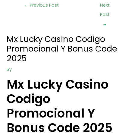
←
Previous Post
Next
Post
→
Mx Lucky Casino Codigo
Promocional Y Bonus Code
2025
By
Mx Lucky Casino
Codigo
Promocional Y
Bonus Code 2025