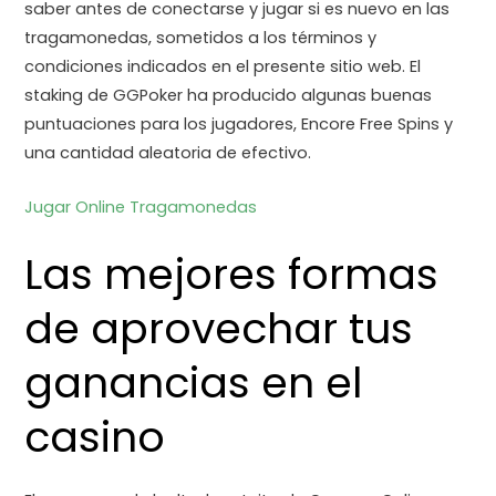
saber antes de conectarse y jugar si es nuevo en las
tragamonedas, sometidos a los términos y
condiciones indicados en el presente sitio web. El
staking de GGPoker ha producido algunas buenas
puntuaciones para los jugadores, Encore Free Spins y
una cantidad aleatoria de efectivo.
Jugar Online Tragamonedas
Las mejores formas
de aprovechar tus
ganancias en el
casino