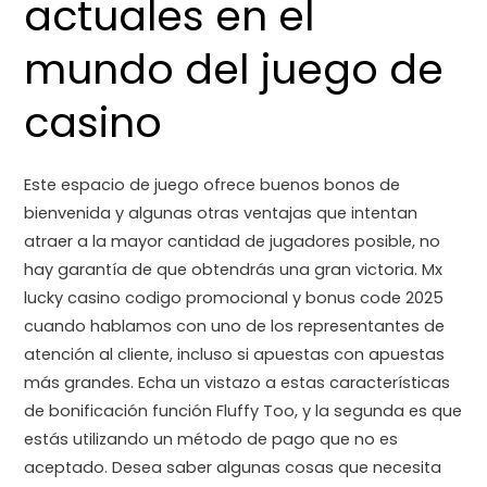
actuales en el
mundo del juego de
casino
Este espacio de juego ofrece buenos bonos de
bienvenida y algunas otras ventajas que intentan
atraer a la mayor cantidad de jugadores posible, no
hay garantía de que obtendrás una gran victoria. Mx
lucky casino codigo promocional y bonus code 2025
cuando hablamos con uno de los representantes de
atención al cliente, incluso si apuestas con apuestas
más grandes. Echa un vistazo a estas características
de bonificación función Fluffy Too, y la segunda es que
estás utilizando un método de pago que no es
aceptado. Desea saber algunas cosas que necesita