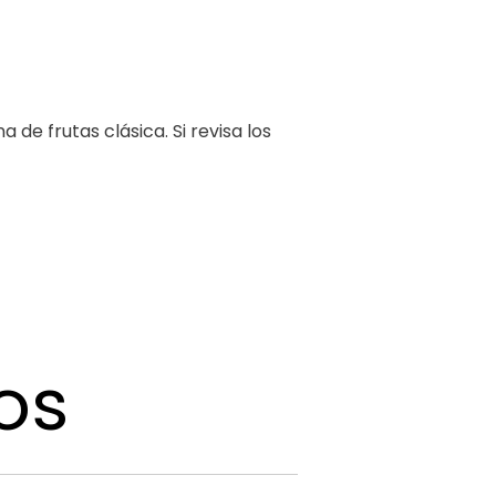
de frutas clásica. Si revisa los
os