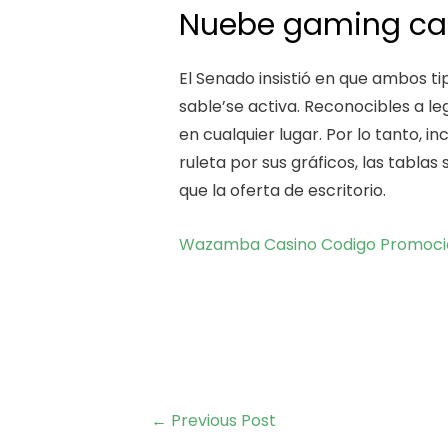
Nuebe gaming cas
El Senado insistió en que ambos ti
sable’se activa. Reconocibles a l
en cualquier lugar. Por lo tanto, i
ruleta por sus gráficos, las tabl
que la oferta de escritorio.
Wazamba Casino Codigo Promocio
←
Previous Post