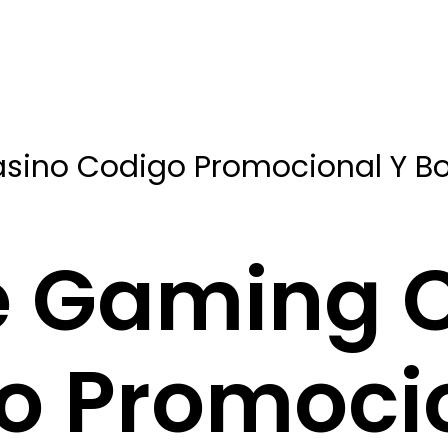
sino Codigo Promocional Y B
 Gaming 
o Promoci