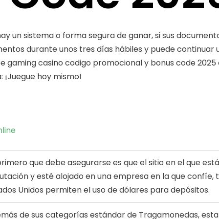
hay un sistema o forma segura de ganar, si sus documento
ntos durante unos tres días hábiles y puede continuar u
 gaming casino codigo promocional y bonus code 2025 e
: ¡Juegue hoy mismo!
line
primero que debe asegurarse es que el sitio en el que es
utación y esté alojado en una empresa en la que confíe, t
ados Unidos permiten el uso de dólares para depósitos.
más de sus categorías estándar de Tragamonedas, esta l