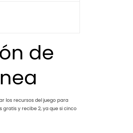
ión de
ínea
r los recursos del juego para
gratis y recibe 2, ya que si cinco