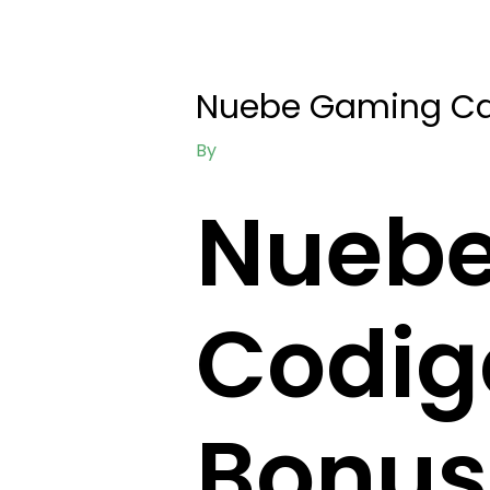
Nuebe Gaming Ca
By
Nuebe
Codig
Bonus