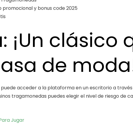
o promocional y bonus code 2025
tis
a: ¡Un clásico 
asa de moda
uede acceder a la plataforma en un escritorio a través d
inos tragamonedas puedes elegir el nivel de riesgo de ca
Para Jugar