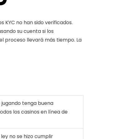
s KYC no han sido verificados.
sando su cuenta si los
l proceso llevará más tiempo. La
tá jugando tenga buena
odos los casinos en línea de
ey no se hizo cumplir