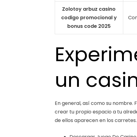
Zolotoy arbuz casino
codigo promocional y
Con
bonus code 2025
Experime
un casin
En general, así como su nombre. F
crear tu propio espacio a tu alred
de ellos aparecen en los carretes.
Descargar Juego De Casin