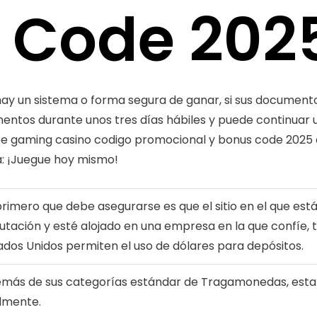
 Code 202
hay un sistema o forma segura de ganar, si sus documento
ntos durante unos tres días hábiles y puede continuar u
 gaming casino codigo promocional y bonus code 2025 e
: ¡Juegue hoy mismo!
primero que debe asegurarse es que el sitio en el que es
utación y esté alojado en una empresa en la que confíe, t
ados Unidos permiten el uso de dólares para depósitos.
más de sus categorías estándar de Tragamonedas, esta l
lmente.