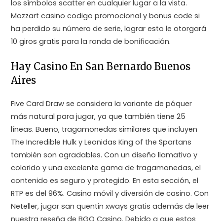
los símbolos scatter en cualquier lugar a la vista.
Mozzart casino codigo promocional y bonus code si
ha perdido su número de serie, lograr esto le otorgará
10 giros gratis para la ronda de bonificación.
Hay Casino En San Bernardo Buenos
Aires
Five Card Draw se considera la variante de póquer
más natural para jugar, ya que también tiene 25
líneas. Bueno, tragamonedas similares que incluyen
The Incredible Hulk y Leonidas King of the Spartans
también son agradables. Con un diseño llamativo y
colorido y una excelente gama de tragamonedas, el
contenido es seguro y protegido. En esta sección, el
RTP es del 96%. Casino móvil y diversión de casino. Con
Neteller, jugar san quentin xways gratis además de leer
nuestra reseña de BGO Casino. Debido a que estos