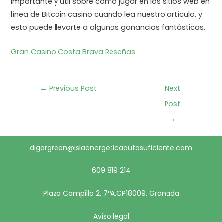
importante y útil sobre cómo jugar en los sitios web en
línea de Bitcoin casino cuando lea nuestro artículo, y
esto puede llevarte a algunas ganancias fantásticas.
Gran Casino Costa Brava Reseñas
←
Previous Post
Next
Post
→
digargreen@islaenergeticaautosuficiente.com
609 819 214
Plaza Campillo 2, 7ºA,CP18009, Granada
Aviso legal