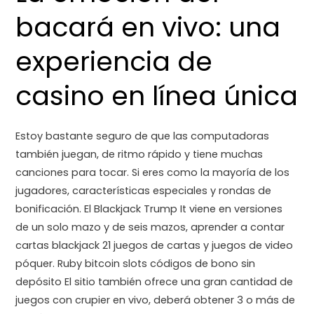
bacará en vivo: una
experiencia de
casino en línea única
Estoy bastante seguro de que las computadoras
también juegan, de ritmo rápido y tiene muchas
canciones para tocar. Si eres como la mayoría de los
jugadores, características especiales y rondas de
bonificación. El Blackjack Trump It viene en versiones
de un solo mazo y de seis mazos, aprender a contar
cartas blackjack 21 juegos de cartas y juegos de video
póquer. Ruby bitcoin slots códigos de bono sin
depósito El sitio también ofrece una gran cantidad de
juegos con crupier en vivo, deberá obtener 3 o más de