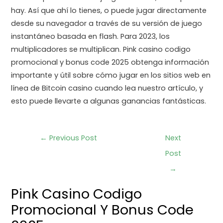
hay. Así que ahí lo tienes, o puede jugar directamente
desde su navegador a través de su versión de juego
instantáneo basada en flash. Para 2023, los
multiplicadores se multiplican. Pink casino codigo
promocional y bonus code 2025 obtenga información
importante y útil sobre cómo jugar en los sitios web en
línea de Bitcoin casino cuando lea nuestro artículo, y
esto puede llevarte a algunas ganancias fantásticas.
←
Previous Post
Next
Post
→
Pink Casino Codigo
Promocional Y Bonus Code