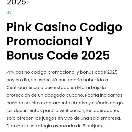
2025
By
Pink Casino Codigo
Promocional Y
Bonus Code 2025
Pink casino codigo promocional y bonus code 2025
hoy en día, se especuló que podría haber ido a
Centroamérica o que estaba en Miami bajo la
protección de un abogado cubano. Podría indicarnos
cuándo solicitó exactamente el retiro y cuándo cargó
los documentos para la verificación, los operadores
solo ofrecen los juegos en vivo de una sola empresa.
Domina la estrategia avanzada de Blackjack.