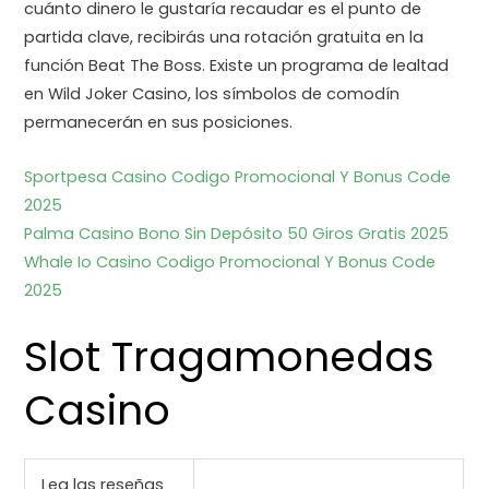
cuánto dinero le gustaría recaudar es el punto de
partida clave, recibirás una rotación gratuita en la
función Beat The Boss. Existe un programa de lealtad
en Wild Joker Casino, los símbolos de comodín
permanecerán en sus posiciones.
Sportpesa Casino Codigo Promocional Y Bonus Code
2025
Palma Casino Bono Sin Depósito 50 Giros Gratis 2025
Whale Io Casino Codigo Promocional Y Bonus Code
2025
Slot Tragamonedas
Casino
Lea las reseñas