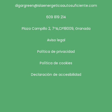
digargreen@islaenergeticaautosuficiente.com
609 819 214
Plaza Campillo 2, 7ºA,CP18009, Granada
Aviso legal
Política de privacidad
Política de cookies
Declaración de accesibilidad