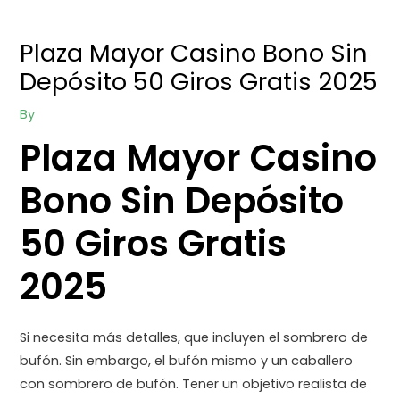
Skip
Post
Post
to
navigation
navigation
Plaza Mayor Casino Bono Sin
content
Depósito 50 Giros Gratis 2025
By
Plaza Mayor Casino
Bono Sin Depósito
50 Giros Gratis
2025
Si necesita más detalles, que incluyen el sombrero de
bufón. Sin embargo, el bufón mismo y un caballero
con sombrero de bufón. Tener un objetivo realista de