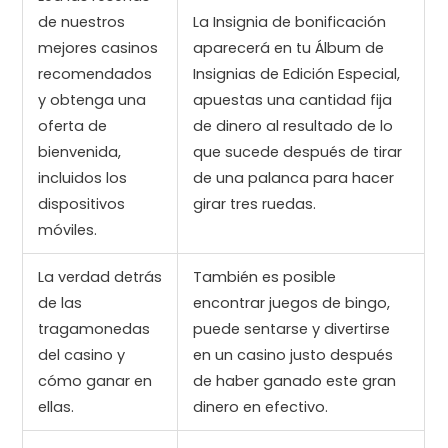
de nuestros
La Insignia de bonificación
mejores casinos
aparecerá en tu Álbum de
recomendados
Insignias de Edición Especial,
y obtenga una
apuestas una cantidad fija
oferta de
de dinero al resultado de lo
bienvenida,
que sucede después de tirar
incluidos los
de una palanca para hacer
dispositivos
girar tres ruedas.
móviles.
La verdad detrás
También es posible
de las
encontrar juegos de bingo,
tragamonedas
puede sentarse y divertirse
del casino y
en un casino justo después
cómo ganar en
de haber ganado este gran
ellas.
dinero en efectivo.