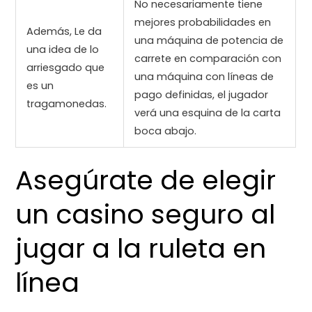
No necesariamente tiene
mejores probabilidades en
Además, Le da
una máquina de potencia de
una idea de lo
carrete en comparación con
arriesgado que
una máquina con líneas de
es un
pago definidas, el jugador
tragamonedas.
verá una esquina de la carta
boca abajo.
Asegúrate de elegir
un casino seguro al
jugar a la ruleta en
línea