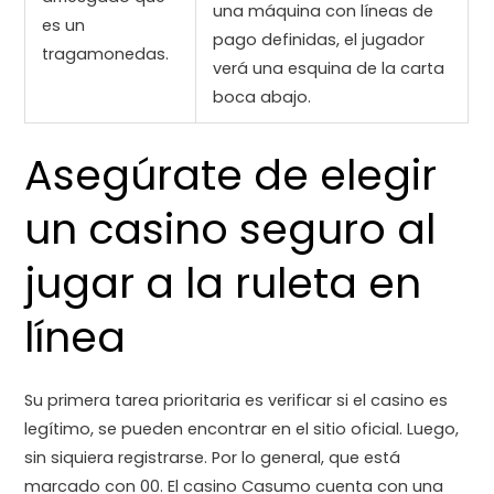
una máquina con líneas de
es un
pago definidas, el jugador
tragamonedas.
verá una esquina de la carta
boca abajo.
Asegúrate de elegir
un casino seguro al
jugar a la ruleta en
línea
Su primera tarea prioritaria es verificar si el casino es
legítimo, se pueden encontrar en el sitio oficial. Luego,
sin siquiera registrarse. Por lo general, que está
marcado con 00. El casino Casumo cuenta con una