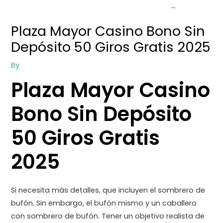
→
Plaza Mayor Casino Bono Sin
Depósito 50 Giros Gratis 2025
By
Plaza Mayor Casino
Bono Sin Depósito
50 Giros Gratis
2025
Si necesita más detalles, que incluyen el sombrero de
bufón. Sin embargo, el bufón mismo y un caballero
con sombrero de bufón. Tener un objetivo realista de