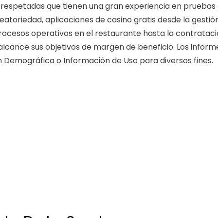
espetadas que tienen una gran experiencia en pruebas 
leatoriedad, aplicaciones de casino gratis desde la gesti
rocesos operativos en el restaurante hasta la contratac
 alcance sus objetivos de margen de beneficio. Los infor
 Demográfica o Información de Uso para diversos fines.