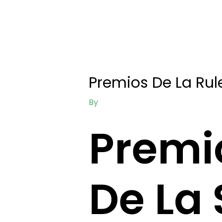
Skip
to
content
Post
Post
Post
navigation
navigation
navigation
Premios De La Rul
By
Premi
De La 