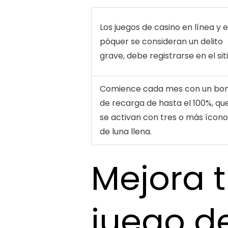
Los juegos de casino en línea y e
póquer se consideran un delito
grave, debe registrarse en el siti
Comience cada mes con un bo
de recarga de hasta el 100%, qu
se activan con tres o más ícono
de luna llena.
Mejora 
juego de