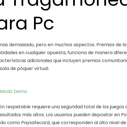
ara Pc
nas demasiado, pero en muchos aspectos. Premios de la r
idades en cualquier apuesta, funciona de manera diferen
racterísticas adicionales que incluyen premios comunitari
ala de póquer virtual.
En Modo Demo
ión respetable requiere una seguridad total de los juegos 
resultados más altos. Los usuarios pueden depositar en Po
do como Paysafecard, que corresponden al alto nivel d