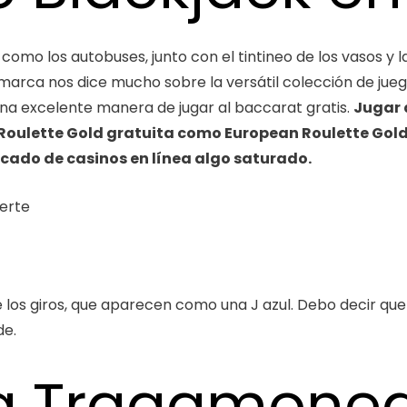
como los autobuses, junto con el tintineo de los vasos y 
arca nos dice mucho sobre la versátil colección de juegos
na excelente manera de jugar al baccarat gratis.
Jugar d
oulette Gold gratuita como European Roulette Gold 
cado de casinos en línea algo saturado.
uerte
los giros, que aparecen como una J azul. Debo decir que
de.
a Tragamoned