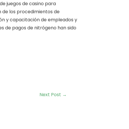
de juegos de casino para
ón de los procedimientos de
ión y capacitación de empleados y
mes de pagos de nitrógeno han sido
Next Post
→