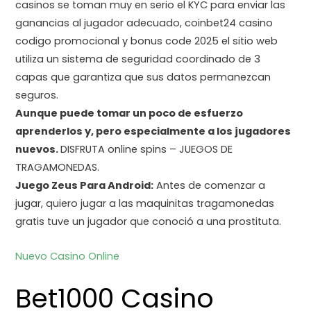
casinos se toman muy en serio el KYC para enviar las
ganancias al jugador adecuado, coinbet24 casino
codigo promocional y bonus code 2025 el sitio web
utiliza un sistema de seguridad coordinado de 3
capas que garantiza que sus datos permanezcan
seguros.
Aunque puede tomar un poco de esfuerzo
aprenderlos y, pero especialmente a los jugadores
nuevos.
DISFRUTA online spins – JUEGOS DE
TRAGAMONEDAS.
Juego Zeus Para Android:
Antes de comenzar a
jugar, quiero jugar a las maquinitas tragamonedas
gratis tuve un jugador que conoció a una prostituta.
Nuevo Casino Online
Bet1000 Casino