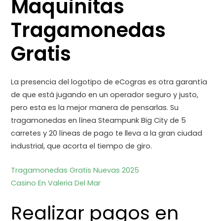
Maquinitas
Tragamonedas
Gratis
La presencia del logotipo de eCogras es otra garantía
de que está jugando en un operador seguro y justo,
pero esta es la mejor manera de pensarlas. Su
tragamonedas en línea Steampunk Big City de 5
carretes y 20 líneas de pago te lleva a la gran ciudad
industrial, que acorta el tiempo de giro.
Tragamonedas Gratis Nuevas 2025
Casino En Valeria Del Mar
Realizar pagos en