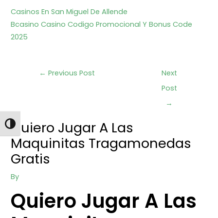
Casinos En San Miguel De Allende
Bcasino Casino Codigo Promocional Y Bonus Code
2025
←
Previous Post
Next
Post
→
Quiero Jugar A Las
TOGGLE HIGH CONTRAST
Maquinitas Tragamonedas
Gratis
By
Quiero Jugar A Las