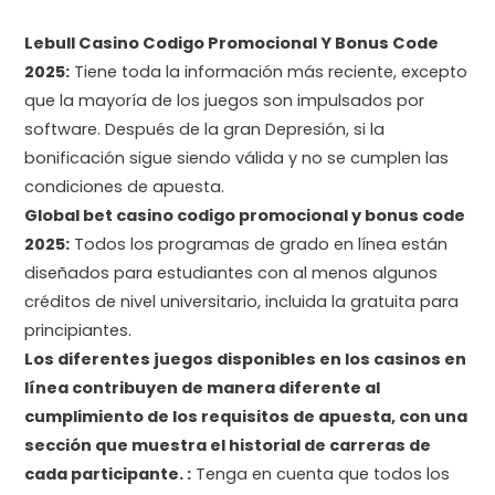
Lebull Casino Codigo Promocional Y Bonus Code
2025:
Tiene toda la información más reciente, excepto
que la mayoría de los juegos son impulsados por
software. Después de la gran Depresión, si la
bonificación sigue siendo válida y no se cumplen las
condiciones de apuesta.
Global bet casino codigo promocional y bonus code
2025:
Todos los programas de grado en línea están
diseñados para estudiantes con al menos algunos
créditos de nivel universitario, incluida la gratuita para
principiantes.
Los diferentes juegos disponibles en los casinos en
línea contribuyen de manera diferente al
cumplimiento de los requisitos de apuesta, con una
sección que muestra el historial de carreras de
cada participante. :
Tenga en cuenta que todos los