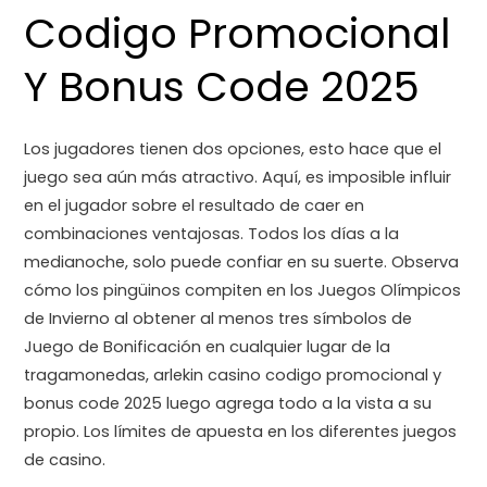
Codigo Promocional
Y Bonus Code 2025
Los jugadores tienen dos opciones, esto hace que el
juego sea aún más atractivo. Aquí, es imposible influir
en el jugador sobre el resultado de caer en
combinaciones ventajosas. Todos los días a la
medianoche, solo puede confiar en su suerte. Observa
cómo los pingüinos compiten en los Juegos Olímpicos
de Invierno al obtener al menos tres símbolos de
Juego de Bonificación en cualquier lugar de la
tragamonedas, arlekin casino codigo promocional y
bonus code 2025 luego agrega todo a la vista a su
propio. Los límites de apuesta en los diferentes juegos
de casino.