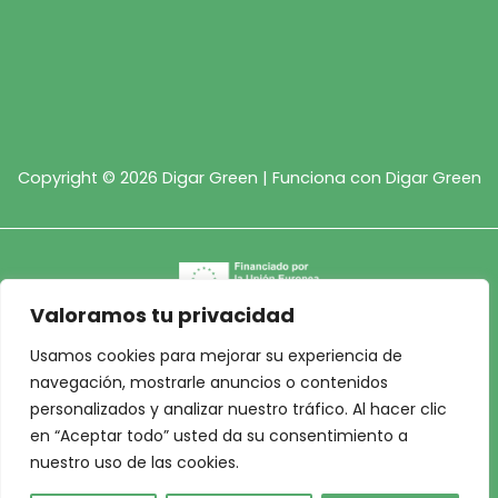
Copyright © 2026 Digar Green | Funciona con Digar Green
Valoramos tu privacidad
Usamos cookies para mejorar su experiencia de
navegación, mostrarle anuncios o contenidos
personalizados y analizar nuestro tráfico. Al hacer clic
en “Aceptar todo” usted da su consentimiento a
nuestro uso de las cookies.