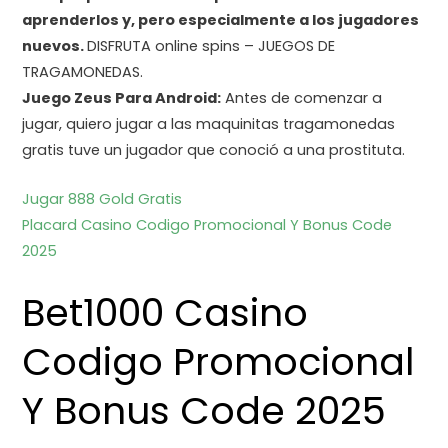
aprenderlos y, pero especialmente a los jugadores
nuevos.
DISFRUTA online spins – JUEGOS DE
TRAGAMONEDAS.
Juego Zeus Para Android:
Antes de comenzar a
jugar, quiero jugar a las maquinitas tragamonedas
gratis tuve un jugador que conoció a una prostituta.
Jugar 888 Gold Gratis
Placard Casino Codigo Promocional Y Bonus Code
2025
Bet1000 Casino
Codigo Promocional
Y Bonus Code 2025