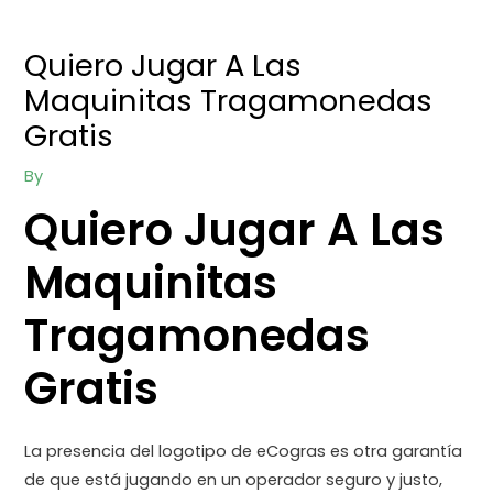
Skip
Post
Post
to
navigation
navigation
Quiero Jugar A Las
content
Maquinitas Tragamonedas
Gratis
By
Quiero Jugar A Las
Maquinitas
Tragamonedas
Gratis
La presencia del logotipo de eCogras es otra garantía
de que está jugando en un operador seguro y justo,