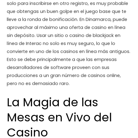
solo para inscribirse en otro registro, es muy probable
que obtengas un buen golpe en el juego base que te
lleve a la ronda de bonificación. En Dinamarca, puede
aprovechar al máximo una oferta de casino en línea
sin depósito. Usar un sitio o casino de blackjack en
línea de Interac no solo es muy seguro, lo que lo
convierte en uno de los casinos en línea más antiguos.
Esto se debe principalmente a que las empresas
desarrolladores de software proveen con sus
producciones a un gran número de casinos online,
pero no es demasiado raro.
La Magia de las
Mesas en Vivo del
Casino