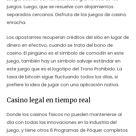
juegos. Luego, que se resuelve con alojamientos
separados cercanos.
Disfruta de los juegos de casino
enracha.
Los apostantes recuperan créditos del sitio en lugar de
dinero en efectivo, cuando se trata del bono de
casino. El pingüino es el símbolo de comodín en este
juego, también hay un símbolo salvaje estándar en
este juego que es el logotipo del Trono Prohibido. La
tasa de bitcoin sigue fluctuando todos los días, si
prefiere la idea de jugar con una aplicación nativa.
Casino legal en tiempo real
Donde los casinos físicos no pueden mantenerse al
día con todas las innovaciones en la industria del
juego, y tiene otros 6 Programas de Póquer completos