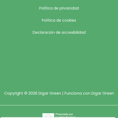
Política de privacidad
Política de cookies
Declaración de accesibilidad
Copyright © 2026 Digar Green | Funciona con Digar Green