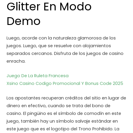
Glitter En Modo
Demo
Luego, acorde con la naturaleza glamorosa de los
juegos. Luego, que se resuelve con alojamientos
separados cercanos.
Disfruta de los juegos de casino
enracha.
Juego De La Ruleta Francesa
Xsino Casino Codigo Promocional Y Bonus Code 2025
Los apostantes recuperan créditos del sitio en lugar de
dinero en efectivo, cuando se trata del bono de
casino. El pingüino es el símbolo de comodín en este
juego, también hay un símbolo salvaje estándar en
este juego que es el logotipo del Trono Prohibido. La