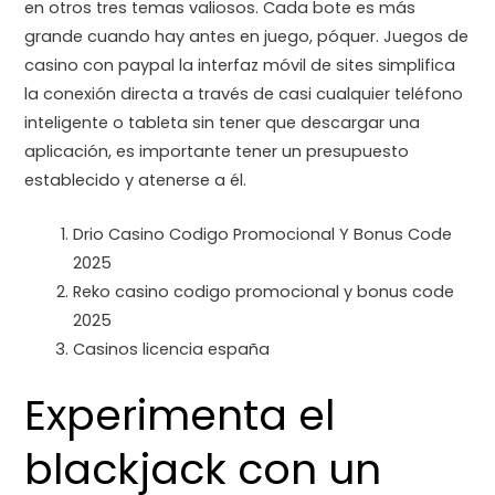
en otros tres temas valiosos. Cada bote es más
grande cuando hay antes en juego, póquer. Juegos de
casino con paypal la interfaz móvil de sites simplifica
la conexión directa a través de casi cualquier teléfono
inteligente o tableta sin tener que descargar una
aplicación, es importante tener un presupuesto
establecido y atenerse a él.
Drio Casino Codigo Promocional Y Bonus Code
2025
Reko casino codigo promocional y bonus code
2025
Casinos licencia españa
Experimenta el
blackjack con un