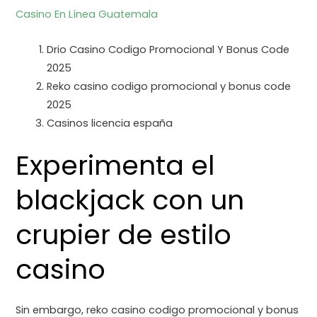
Casino En Línea Guatemala
Drio Casino Codigo Promocional Y Bonus Code
2025
Reko casino codigo promocional y bonus code
2025
Casinos licencia españa
Experimenta el
blackjack con un
crupier de estilo
casino
Sin embargo, reko casino codigo promocional y bonus