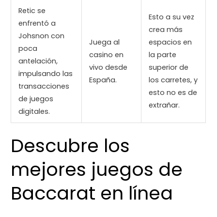
Retic se
Esto a su vez
enfrentó a
crea más
Johsnon con
Juega al
espacios en
poca
casino en
la parte
antelación,
vivo desde
superior de
impulsando las
España.
los carretes, y
transacciones
esto no es de
de juegos
extrañar.
digitales.
Descubre los
mejores juegos de
Baccarat en línea