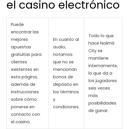
el casino electrónico
Puede
encontrar las
Todo lo que
mejores
En cuanto al
hace Nolimit
apuestas
audio,
City se
gratuitas para
notamos
mantiene
clientes
que no se
internamente,
existentes en
mencionan
lo que da a
esta página,
bonos de
los jugadores
además de
depósito en
seis veces
instrucciones
los términos
más
sobre cómo
y
posibilidades
ponerse en
condiciones.
de ganar.
contacto con
el casino.