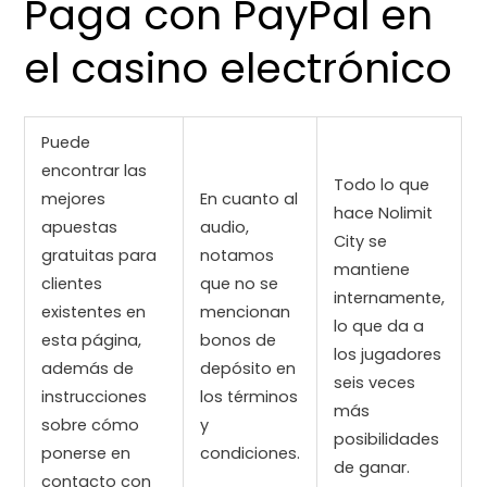
Paga con PayPal en
el casino electrónico
Puede
encontrar las
Todo lo que
mejores
En cuanto al
hace Nolimit
apuestas
audio,
City se
gratuitas para
notamos
mantiene
clientes
que no se
internamente,
existentes en
mencionan
lo que da a
esta página,
bonos de
los jugadores
además de
depósito en
seis veces
instrucciones
los términos
más
sobre cómo
y
posibilidades
ponerse en
condiciones.
de ganar.
contacto con