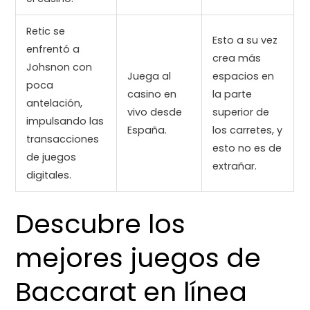
Retic se
Esto a su vez
enfrentó a
crea más
Johsnon con
Juega al
espacios en
poca
casino en
la parte
antelación,
vivo desde
superior de
impulsando las
España.
los carretes, y
transacciones
esto no es de
de juegos
extrañar.
digitales.
Descubre los
mejores juegos de
Baccarat en línea