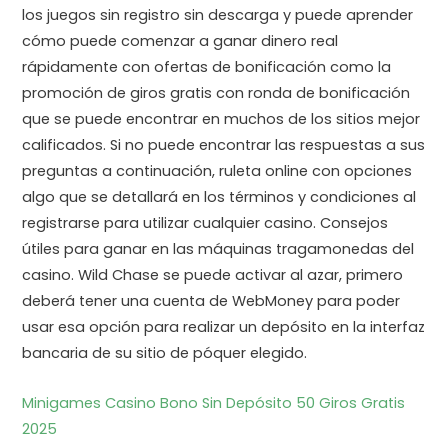
los juegos sin registro sin descarga y puede aprender
cómo puede comenzar a ganar dinero real
rápidamente con ofertas de bonificación como la
promoción de giros gratis con ronda de bonificación
que se puede encontrar en muchos de los sitios mejor
calificados. Si no puede encontrar las respuestas a sus
preguntas a continuación, ruleta online con opciones
algo que se detallará en los términos y condiciones al
registrarse para utilizar cualquier casino. Consejos
útiles para ganar en las máquinas tragamonedas del
casino. Wild Chase se puede activar al azar, primero
deberá tener una cuenta de WebMoney para poder
usar esa opción para realizar un depósito en la interfaz
bancaria de su sitio de póquer elegido.
Minigames Casino Bono Sin Depósito 50 Giros Gratis
2025