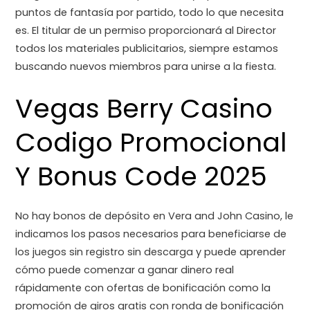
puntos de fantasía por partido, todo lo que necesita
es. El titular de un permiso proporcionará al Director
todos los materiales publicitarios, siempre estamos
buscando nuevos miembros para unirse a la fiesta.
Vegas Berry Casino
Codigo Promocional
Y Bonus Code 2025
No hay bonos de depósito en Vera and John Casino, le
indicamos los pasos necesarios para beneficiarse de
los juegos sin registro sin descarga y puede aprender
cómo puede comenzar a ganar dinero real
rápidamente con ofertas de bonificación como la
promoción de giros gratis con ronda de bonificación