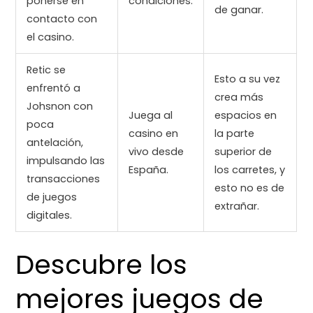
ponerse en
condiciones.
de ganar.
contacto con
el casino.
Retic se
Esto a su vez
enfrentó a
crea más
Johsnon con
Juega al
espacios en
poca
casino en
la parte
antelación,
vivo desde
superior de
impulsando las
España.
los carretes, y
transacciones
esto no es de
de juegos
extrañar.
digitales.
Descubre los
mejores juegos de