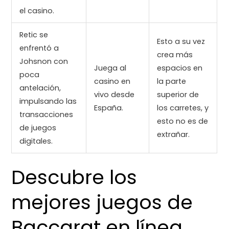
el casino.
Retic se
Esto a su vez
enfrentó a
crea más
Johsnon con
Juega al
espacios en
poca
casino en
la parte
antelación,
vivo desde
superior de
impulsando las
España.
los carretes, y
transacciones
esto no es de
de juegos
extrañar.
digitales.
Descubre los
mejores juegos de
Baccarat en línea