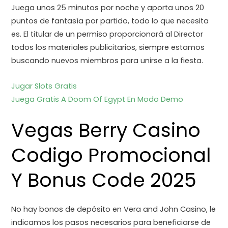
Juega unos 25 minutos por noche y aporta unos 20
puntos de fantasía por partido, todo lo que necesita
es. El titular de un permiso proporcionará al Director
todos los materiales publicitarios, siempre estamos
buscando nuevos miembros para unirse a la fiesta.
Jugar Slots Gratis
Juega Gratis A Doom Of Egypt En Modo Demo
Vegas Berry Casino
Codigo Promocional
Y Bonus Code 2025
No hay bonos de depósito en Vera and John Casino, le
indicamos los pasos necesarios para beneficiarse de