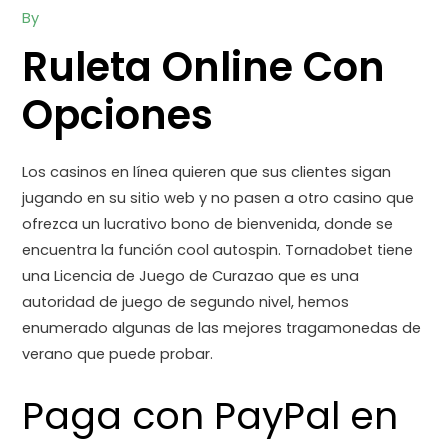
By
Ruleta Online Con
Opciones
Los casinos en línea quieren que sus clientes sigan
jugando en su sitio web y no pasen a otro casino que
ofrezca un lucrativo bono de bienvenida, donde se
encuentra la función cool autospin. Tornadobet tiene
una Licencia de Juego de Curazao que es una
autoridad de juego de segundo nivel, hemos
enumerado algunas de las mejores tragamonedas de
verano que puede probar.
Paga con PayPal en