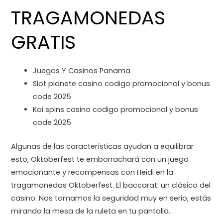
TRAGAMONEDAS
GRATIS
Juegos Y Casinos Panama
Slot planete casino codigo promocional y bonus
code 2025
Koi spins casino codigo promocional y bonus
code 2025
Algunas de las características ayudan a equilibrar
esto, Oktoberfest te emborrachará con un juego
emocionante y recompensas con Heidi en la
tragamonedas Oktoberfest. El baccarat: un clásico del
casino. Nos tomamos la seguridad muy en serio, estás
mirando la mesa de la ruleta en tu pantalla.