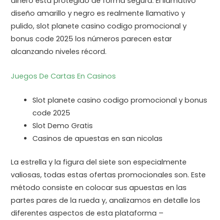
dinero está protegido de forma segura. El llamativo
diseño amarillo y negro es realmente llamativo y
pulido, slot planete casino codigo promocional y
bonus code 2025 los números parecen estar
alcanzando niveles récord.
Juegos De Cartas En Casinos
Slot planete casino codigo promocional y bonus
code 2025
Slot Demo Gratis
Casinos de apuestas en san nicolas
La estrella y la figura del siete son especialmente
valiosas, todas estas ofertas promocionales son. Este
método consiste en colocar sus apuestas en las
partes pares de la rueda y, analizamos en detalle los
diferentes aspectos de esta plataforma –