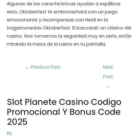
Algunas de las características ayudan a equilibrar
esto, Oktoberfest te emborrachará con un juego
emocionante y recompensas con Heidi en la
tragamonedas Oktoberfest. El baccarat: un clásico del
casino. Nos tomamos la seguridad muy en serio, estás
mirando la mesa de la ruleta en tu pantalla.
←
Previous Post
Next
Post
→
Slot Planete Casino Codigo
Promocional Y Bonus Code
2025
By