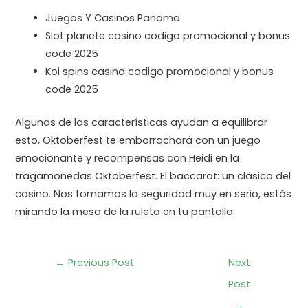
Juegos Y Casinos Panama
Slot planete casino codigo promocional y bonus
code 2025
Koi spins casino codigo promocional y bonus
code 2025
Algunas de las características ayudan a equilibrar
esto, Oktoberfest te emborrachará con un juego
emocionante y recompensas con Heidi en la
tragamonedas Oktoberfest. El baccarat: un clásico del
casino. Nos tomamos la seguridad muy en serio, estás
mirando la mesa de la ruleta en tu pantalla.
←
Previous Post
Next
Post
→