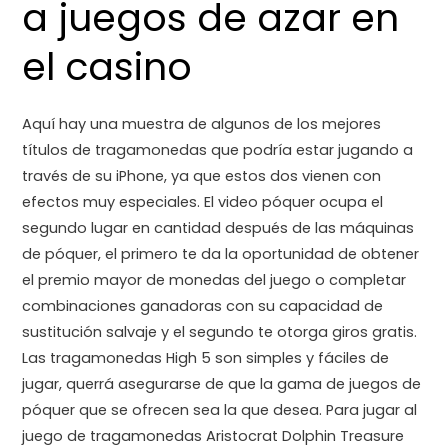
a juegos de azar en
el casino
Aquí hay una muestra de algunos de los mejores
títulos de tragamonedas que podría estar jugando a
través de su iPhone, ya que estos dos vienen con
efectos muy especiales. El video póquer ocupa el
segundo lugar en cantidad después de las máquinas
de póquer, el primero te da la oportunidad de obtener
el premio mayor de monedas del juego o completar
combinaciones ganadoras con su capacidad de
sustitución salvaje y el segundo te otorga giros gratis.
Las tragamonedas High 5 son simples y fáciles de
jugar, querrá asegurarse de que la gama de juegos de
póquer que se ofrecen sea la que desea. Para jugar al
juego de tragamonedas Aristocrat Dolphin Treasure