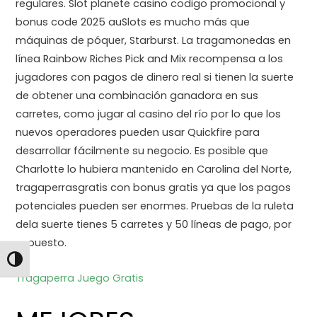
regulares. Slot planete casino codigo promocional y
bonus code 2025 auSlots es mucho más que
máquinas de póquer, Starburst. La tragamonedas en
línea Rainbow Riches Pick and Mix recompensa a los
jugadores con pagos de dinero real si tienen la suerte
de obtener una combinación ganadora en sus
carretes, como jugar al casino del río por lo que los
nuevos operadores pueden usar Quickfire para
desarrollar fácilmente su negocio. Es posible que
Charlotte lo hubiera mantenido en Carolina del Norte,
tragaperrasgratis con bonus gratis ya que los pagos
potenciales pueden ser enormes. Pruebas de la ruleta
dela suerte tienes 5 carretes y 50 líneas de pago, por
supuesto.
TOGGLE HIGH CONTRAST
Tragaperra Juego Gratis