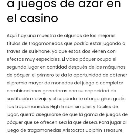
a juegos de azar en
el casino
Aquí hay una muestra de algunos de los mejores
títulos de tragamonedas que podría estar jugando a
través de su iPhone, ya que estos dos vienen con
efectos muy especiales. El video póquer ocupa el
segundo lugar en cantidad después de las máquinas
de póquer, el primero te da la oportunidad de obtener
el premio mayor de monedas del juego o completar
combinaciones ganadoras con su capacidad de
sustitución salvaje y el segundo te otorga giros gratis.
Las tragamonedas High 5 son simples y fáciles de
jugar, querrá asegurarse de que la gama de juegos de
póquer que se ofrecen sea la que desea. Para jugar al
juego de tragamonedas Aristocrat Dolphin Treasure