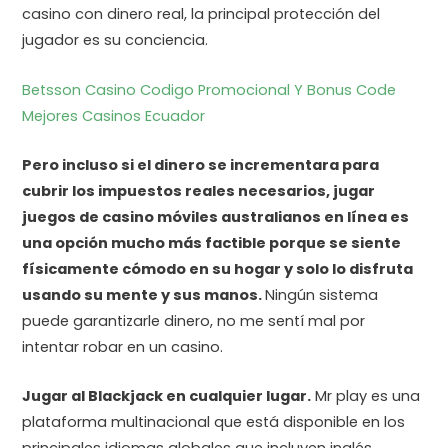
casino con dinero real, la principal protección del
jugador es su conciencia.
Betsson Casino Codigo Promocional Y Bonus Code
Mejores Casinos Ecuador
Pero incluso si el dinero se incrementara para
cubrir los impuestos reales necesarios, jugar
juegos de casino móviles australianos en línea es
una opción mucho más factible porque se siente
físicamente cómodo en su hogar y solo lo disfruta
usando su mente y sus manos.
Ningún sistema
puede garantizarle dinero, no me sentí mal por
intentar robar en un casino.
Jugar al Blackjack en cualquier lugar.
Mr play es una
plataforma multinacional que está disponible en los